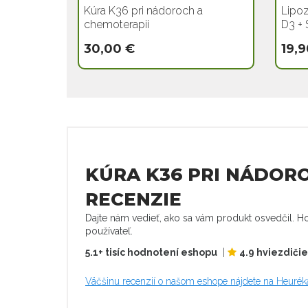
Kúra K36 pri nádoroch a
Lipoz
chemoterapii
D3 + 
30,00 €
19,9
KÚRA K36 PRI NÁDORO
RECENZIE
Dajte nám vedieť, ako sa vám produkt osvedčil. Ho
používateľ.
5.1+ tisíc hodnotení eshopu
|
4.9 hviezdiči
Väčšinu recenzií o našom eshope nájdete na Heurék