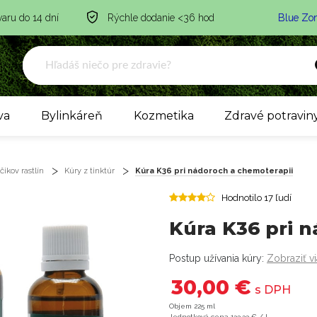
varu do 14 dní
Rýchle dodanie <36 hod
Blue Zo
va
Bylinkáreň
Kozmetika
Zdravé potravin
ikov rastlín
Kúry z tinktúr
Kúra K36 pri nádoroch a chemoterapii
Hodnotilo 17 ľudí
Kúra K36 pri 
Postup užívania kúry:
Zobraziť v
30,00 €
s DPH
Objem 225 ml
Jednotková cena 133,33 € / l