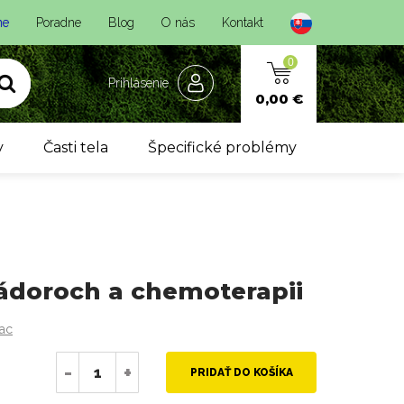
ne
Poradne
Blog
O nás
Kontakt
0
Prihlásenie
0,00 €
y
Časti tela
Špecifické problémy
nádoroch a chemoterapii
iac
-
+
PRIDAŤ DO KOŠÍKA