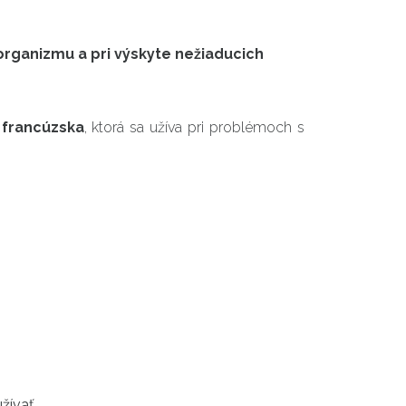
rganizmu a pri výskyte nežiaducich
 francúzska
, ktorá sa užíva pri problémoch s
žívať
.