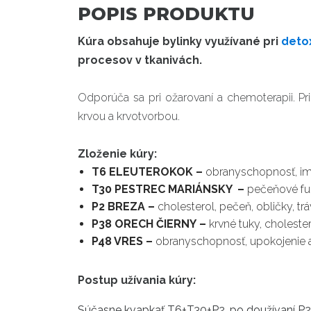
POPIS PRODUKTU
Kúra obsahuje bylinky využívané pri
deto
procesov v tkanivách.
Odporúča sa pri ožarovaní a chemoterapii. Pr
krvou a krvotvorbou.
Zloženie kúry:
T6 ELEUTEROKOK –
obranyschopnosť, im
T30 PESTREC MARIÁNSKY –
pečeňové fun
P2 BREZA –
cholesterol, pečeň, obličky, tr
P38 ORECH ČIERNY –
krvné tuky, choleste
P48 VRES –
obranyschopnosť, upokojenie a
Postup užívania kúry:
Súčasne
kvapkať
T6+T30+P2
,
po doužívaní P2