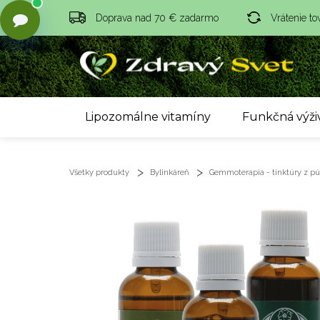
Doprava nad 70 € zadarmo
Vrátenie to
Lipozomálne vitamíny
Funkčná výži
Všetky produkty
Bylinkáreň
Gemmoterapia - tinktúry z púč