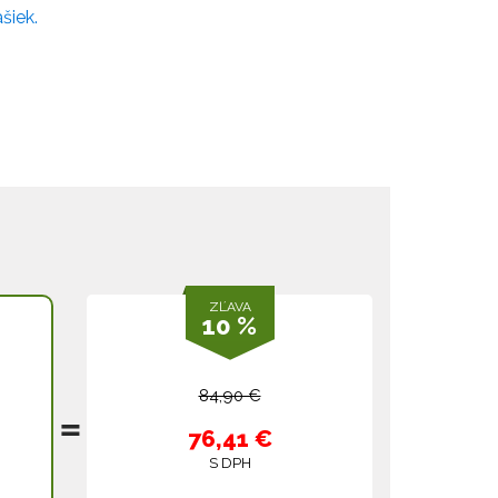
šiek.
ZĽAVA
10 %
84,90 €
76,41 €
S DPH