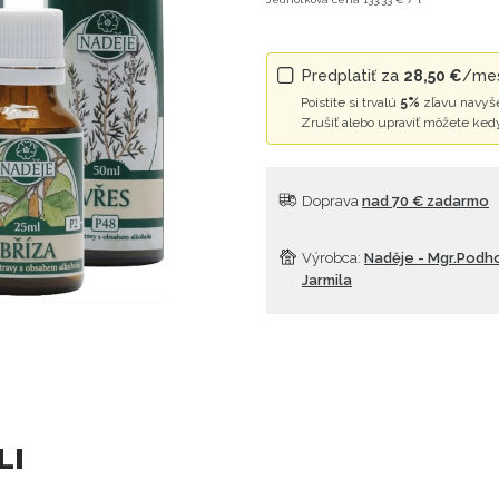
Predplatiť za
28,50 €
/mes
Poistite si trvalú
5%
zľavu navyše
Zrušiť alebo upraviť môžete ked
Doprava
nad 70 € zadarmo
Výrobca:
Naděje - Mgr.Podh
Jarmila
LI