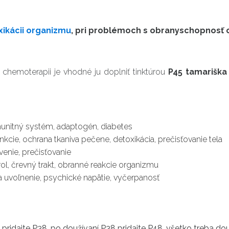
xikácii organizmu
, pri problémoch s obranyschopnosť o
i chemoterapii je vhodné ju doplniť tinktúrou
P45 tamariška
unitný systém, adaptogén, diabetes
kcie, ochrana tkaniva pečene, detoxikácia, prečisťovanie tela
ávenie, prečisťovanie
rol, črevný trakt, obranné reakcie organizmu
 uvoľnenie, psychické napätie, vyčerpanosť
 pridajte P38,
po doužívaní P38 pridajte P48,
všetko treba
dou