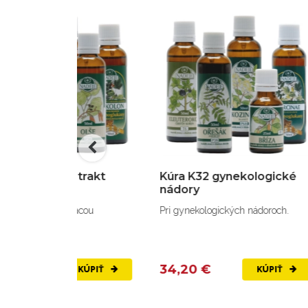
áviaci trakt
Kúra K32 gynekologické
K
nádory
h s tráviacou
Pri gynekologických nádoroch.
Pr
ob
34,20 €
3
KÚPIŤ
KÚPIŤ