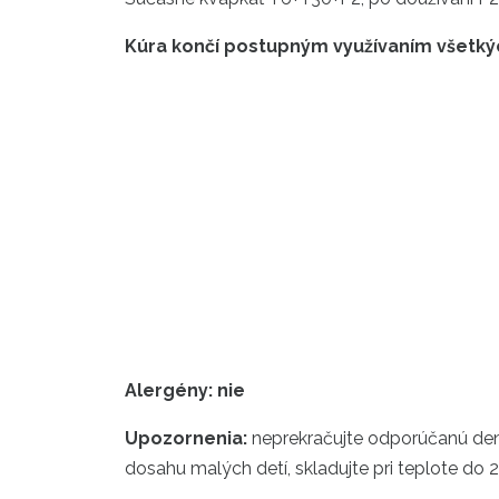
Kúra
končí
postupným
využívaním
všetkýc
Alergény: nie
Upozornenia:
neprekračujte odporúčanú dennú
dosahu malých detí, skladujte pri teplote do 2