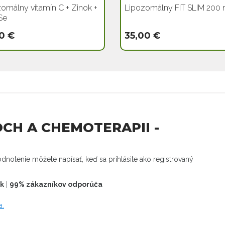
omálny vitamín C + Zinok +
Lipozomálny FIT SLIM 200 
Se
0 €
35,00 €
CH A CHEMOTERAPII -
dnotenie môžete napísať, keď sa prihlásite ako registrovaný
ek
|
99% zákazníkov odporúča
a.