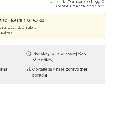
Na sklade,
Doručenie od 1,99 €
Odosielame cca. do 24 hod
iac (ušetriť 1,50 €/ks)
 na každý ďalší nákup.
ykoľvek.
Viac ako 500 000 spokojných
zákazníkov,
orná
Opýtajte sa v našej
zdravotnej
poradni