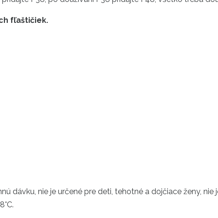
h fľaštičiek
.
 dávku, nie je určené pre deti, tehotné a dojčiace ženy, nie 
8°C.