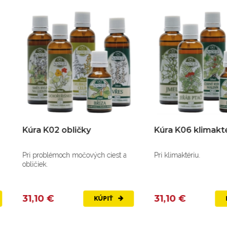
úra K02 obličky
Kúra K06 klimaktérium
i problémoch močových ciest a
Pri klimaktériu.
ličiek.
1,10 €
31,10 €
KÚPIŤ
KÚPIŤ