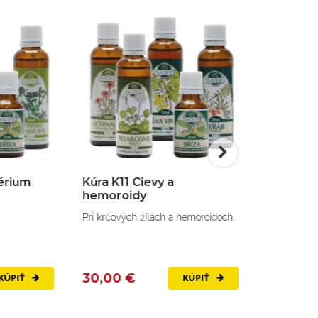
Kúra K11 Cievy a
Kúra K04 gynek
hemoroidy
zápaly
Pri krčových žilách a hemoroidoch.
Kúra pri gynekologic
30,00 €
30,00 €
KÚPIŤ