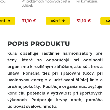
Pri problémoch močových ciest a
Pri klimaktériu.
obličiek.
31,10 €
31,10 €
KÚPIŤ
KÚPIŤ
POPIS PRODUKTU
Kúra obsahuje rastlinné harmonizátory pre
ženy, ktoré sa odporúčajú pri odolnosti
organizmu k rozličným záťažiam, ako sú stres a
únava. Pomáha tiež pri spaľovaní tukov, pri
uvoľnovaní energie a udržiavaní štíhlej línie a
pružnej pokožky. Posilňuje organizmus, zvyšuje
kondíciu, potenciu a vytrvalosť pri športových
výkonoch. Podporuje krvný obeh, pomáha
udržovať svalovú hmotu.