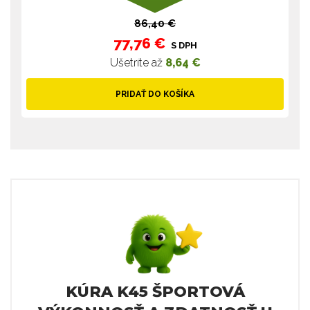
86,40 €
77,76 €
S DPH
Ušetríte až
8,64 €
PRIDAŤ DO KOŠÍKA
KÚRA K45 ŠPORTOVÁ