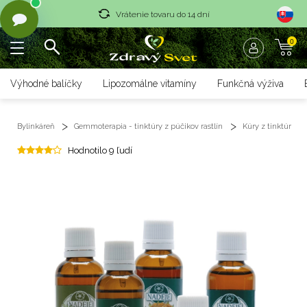
Vrátenie tovaru do 14 dní
0
Rýchle dodanie <36 hod
Doprava nad 70 € zadarmo
Výhodné balíčky
Lipozomálne vitamíny
Funkčná výživa
Vrátenie tovaru do 14 dní
Bylinkáreň
Gemmoterapia - tinktúry z púčikov rastlín
Kúry z tinktúr
Rýchle dodanie <36 hod
Hodnotilo 9 ľudí