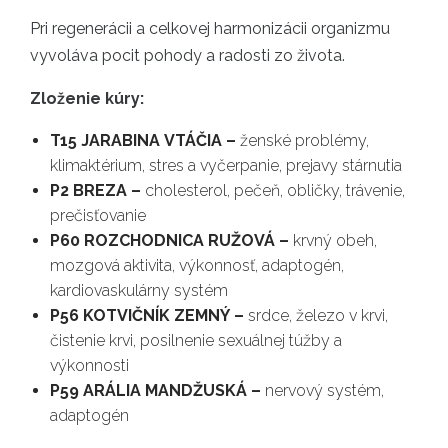
Pri regenerácii a celkovej harmonizácii organizmu
vyvoláva pocit pohody a radosti zo života.
Zloženie kúry:
T15 JARABINA VTÁČIA –
ženské problémy,
klimaktérium, stres a vyčerpanie, prejavy stárnutia
P2 BREZA –
cholesterol, pečeň, obličky, trávenie,
prečisťovanie
P60 ROZCHODNICA RUŽOVÁ –
krvný obeh,
mozgová aktivita, výkonnosť, adaptogén,
kardiovaskulárny systém
P56 KOTVIČNÍK ZEMNÝ –
srdce, železo v krvi,
čistenie krvi, posilnenie sexuálnej túžby a
výkonnosti
P59 ARÁLIA MANDŽUSKÁ –
nervový systém,
adaptogén