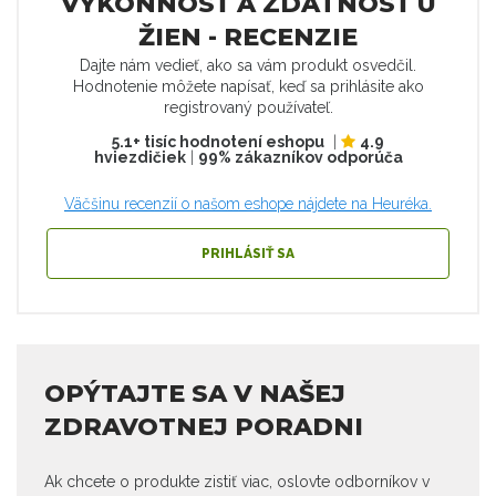
VÝKONNOSŤ A ZDATNOSŤ U
ŽIEN - RECENZIE
Dajte nám vedieť, ako sa vám produkt osvedčil.
Hodnotenie môžete napísať, keď sa prihlásite ako
registrovaný používateľ.
5.1+ tisíc hodnotení eshopu
|
4.9
hviezdičiek
|
99% zákazníkov odporúča
Väčšinu recenzií o našom eshope nájdete na Heuréka.
PRIHLÁSIŤ SA
OPÝTAJTE SA V NAŠEJ
ZDRAVOTNEJ PORADNI
Ak chcete o produkte zistiť viac, oslovte odborníkov v