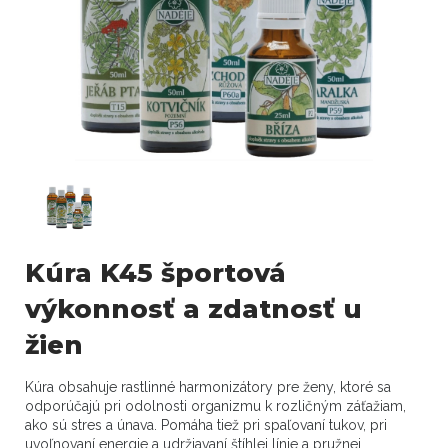
Kúra K45 športová
výkonnosť a zdatnosť u
žien
Kúra obsahuje rastlinné harmonizátory pre ženy, ktoré sa
odporúčajú pri odolnosti organizmu k rozličným záťažiam,
ako sú stres a únava. Pomáha tiež pri spaľovaní tukov, pri
uvoľnovaní energie a udržiavaní štíhlej línie a pružnej