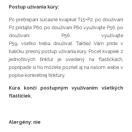
Postup užívania kúry:
Po pretrepaní súčasne kvapkať T15+P2, po doužívaní
P2 pridajte P60, po doužívaní P60 využívajte P56, po
doužívaní P56 využívajte
P59, všetko treba doužívať. Taktiež Vám príde v
balíčku presný postup užívania kúry. Počet kvapiek z
jednotlivých tinktúr je uvedený na fľaštičkách,
poprípade si ho môžete pozrieť aj na našom webe v
popise konkrétnej tinktúry.
Kúra končí postupným využívaním všetkých
fľaštičiek.
Alergény: nie