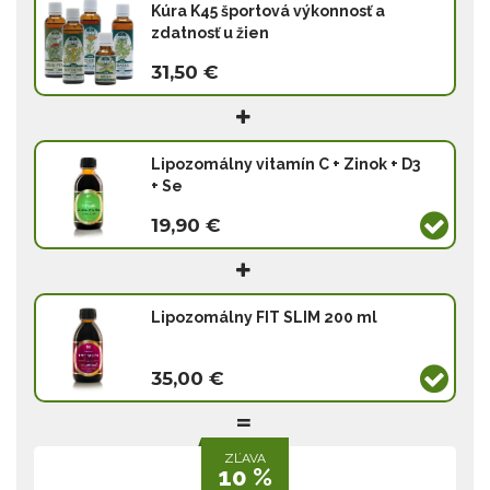
Kúra K45 športová výkonnosť a
zdatnosť u žien
31,50 €
Lipozomálny vitamín C + Zinok + D3
+ Se
19,90 €
Lipozomálny FIT SLIM 200 ml
35,00 €
ZĽAVA
10 %