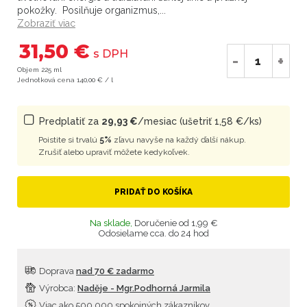
pokožky. Posilňuje organizmus,...
Zobraziť viac
31,50 €
s DPH
-
+
Objem 225 ml
Jednotková cena 140,00 € / l
Predplatiť za
29,93 €
/mesiac (ušetriť 1,58 €/ks)
Poistite si trvalú
5%
zľavu navyše na každý ďalší nákup.
Zrušiť alebo upraviť môžete kedykoľvek.
PRIDAŤ DO KOŠÍKA
Na sklade,
Doručenie od 1,99 €
Odosielame cca. do 24 hod
Doprava
nad 70 € zadarmo
Výrobca:
Naděje - Mgr.Podhorná Jarmila
Viac ako 500 000 spokojných zákazníkov,