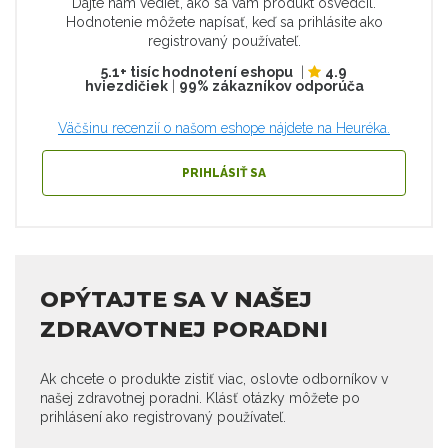
Dajte nám vedieť, ako sa vám produkt osvedčil.
Hodnotenie môžete napísať, keď sa prihlásite ako
registrovaný používateľ.
5.1+ tisíc hodnotení eshopu
|
4.9
hviezdičiek
|
99% zákazníkov odporúča
Väčšinu recenzií o našom eshope nájdete na Heuréka.
PRIHLÁSIŤ SA
OPÝTAJTE SA V NAŠEJ
ZDRAVOTNEJ PORADNI
Ak chcete o produkte zistiť viac, oslovte odborníkov v
našej zdravotnej poradni. Klásť otázky môžete po
prihlásení ako registrovaný používateľ.