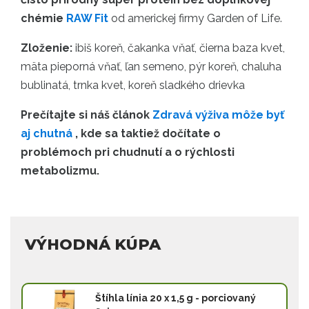
chémie
RAW Fit
od americkej firmy Garden of Life.
Zloženie:
ibiš koreň, čakanka vňať, čierna baza kvet,
mäta pieporná vňať, ľan semeno, pýr koreň, chaluha
bublinatá, trnka kvet, koreň sladkého drievka
Prečítajte si náš článok
Zdravá výživa môže byť
aj chutná
, kde sa taktiež dočítate o
problémoch pri chudnutí a o rýchlosti
metabolizmu.
VÝHODNÁ KÚPA
Štíhla línia 20 x 1,5 g - porciovaný