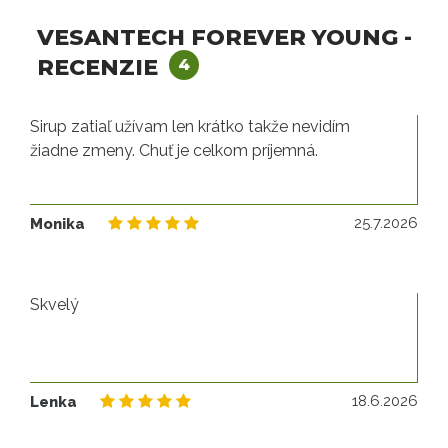
VESANTECH FOREVER YOUNG -
RECENZIE
4
Sirup zatiaľ užívam len krátko takže nevidím
žiadne zmeny. Chuť je celkom príjemná.
25
25.7.2026
Monika
Skvelý
18
18.6.2026
Lenka