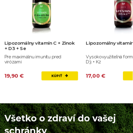
Lipozomálny vitamín C + Zinok
Lipozomálny vitamí
+ D3 + Se
Pre maximálnu imunitu pred
Vysokovyužiteľná form
virózami
D3 + K2
19,90 €
17,00 €
KÚPIŤ
Všetko o zdraví do vašej
schránky