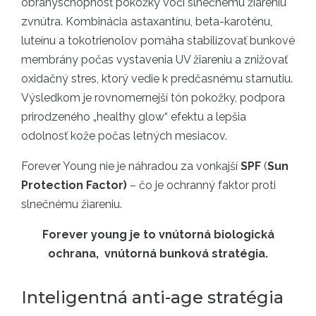
obranyschopnosť pokožky voči slnečnému žiareniu
zvnútra. Kombinácia astaxantínu, beta-karoténu,
luteínu a tokotrienolov pomáha stabilizovať bunkové
membrány počas vystavenia UV žiareniu a znižovať
oxidačný stres, ktorý vedie k predčasnému starnutiu.
Výsledkom je rovnomernejší tón pokožky, podpora
prirodzeného „healthy glow“ efektu a lepšia
odolnosť kože počas letných mesiacov.
Forever Young nie je náhradou za vonkajší
SPF
(
Sun
Protection Factor)
– čo je ochranný faktor proti
slnečnému žiareniu.
Forever young je to vnútorná biologická
ochrana, vnútorná bunková stratégia.
Inteligentná anti-age stratégia