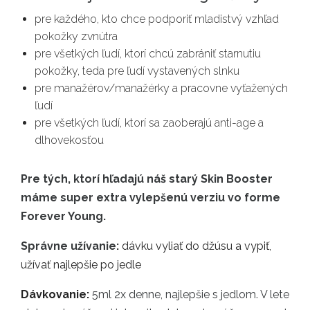
pre každého, kto chce podporiť mladistvý vzhľad
pokožky zvnútra
pre všetkých ľudí, ktorí chcú zabrániť starnutiu
pokožky, teda pre ľudí vystavených slnku
pre manažérov/manažérky a pracovne vyťažených
ľudí
pre všetkých ľudí, ktorí sa zaoberajú anti-age a
dlhovekosťou
Pre tých, ktorí hľadajú náš starý Skin Booster
máme super extra vylepšenú verziu vo forme
Forever Young.
Správne užívanie:
dávku vyliať do džúsu a vypiť,
užívať najlepšie po jedle
Dávkovanie:
5ml 2x denne, najlepšie s jedlom. V lete