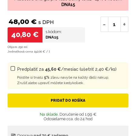
DNA15
48,00 €
s DPH
-
+
s kódom:
40,80 €
DNA15
Objem 250 ml
Jednotková cena 192,00 € / l
Predplatiť za
45,60 €
/mesiac (ušetriť 2,40 €/ks)
Poistite si trvalú
5%
zľavu navyše na každý ďalší nákup.
Zrušiť alebo upraviť môžete kedykoľvek.
PRIDAŤ DO KOŠÍKA
Na sklade,
Doručenie od 1,99 €
Odosielame cca. do 24 hod
Doprava
nad 70 € zadarmo