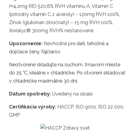
(≈4,2mg RE) 520,8% RVH vitamínu A, Vitamín C
(prírodný vitamín C z aceroly) – 120mg RVH 100%,
Zinok (glukónan zinočnatý) – 15 mg RVH 100%,
Xorialyc® 300mg RVH% nestanovené
Upozornenie:
Nevhodné pre
deti, tehotné a
dojčiace ženy, fajčiarov.
Neotvorené skladujte na suchom, tmavom mieste
do 25 °C, ideálne v chladničke. Po otvorení skladovať
v chladničke maximálne 30 dní.
Dátum spotreby:
Uvedený na obale
Certifikácia výroby:
HACCP, ISO 9001, ISO 22 000,
GMP