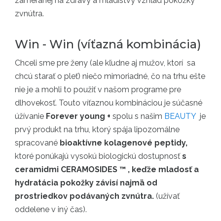
zameranej na zdravý a mladistvý vzhľad pokožky
zvnútra.
Win - Win (víťazná kombinácia)
Chceli sme pre ženy (ale kľudne aj mužov, ktorí sa
chcú starať o pleť) niečo mimoriadné, čo na trhu ešte
nie je a mohli to použiť v našom programe pre
dlhovekosť. Touto víťaznou kombináciou je súčasné
úžívanie
Forever young +
spolu s našim
BEAUTY
je
prvý produkt na trhu, ktorý spája lipozomálne
spracované
bioaktívne kolagenové peptidy,
ktoré ponúkajú vysokú biologickú dostupnosť
s
ceramidmi CERAMOSIDES ™ , keďže mladosť a
hydratácia pokožky závisí najmä od
prostriedkov podávaných zvnútra.
(užívať
oddelene v iný čas).