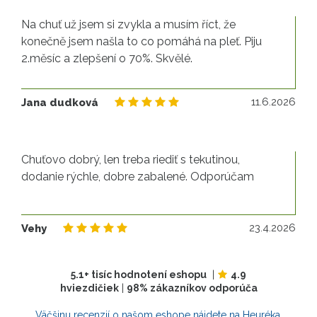
Na chuť už jsem si zvykla a musím říct, že
konečně jsem našla to co pomáhá na pleť. Piju
2.měsíc a zlepšení o 70%. Skvělé.
11
11.6.2026
Jana dudková
Chuťovo dobrý, len treba riediť s tekutinou,
dodanie rýchle, dobre zabalené. Odporúčam
23
23.4.2026
Vehy
5.1+ tisíc hodnotení eshopu
|
4.9
hviezdičiek
|
98% zákazníkov odporúča
Väčšinu recenzií o našom eshope nájdete na Heuréka.