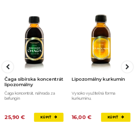
Čaga sibírska koncentrát
Lipozomálny kurkumín
lipozomálny
Čaga koncentrát, náhrada za
Vysoko využiteľná forma
befungin
kurkumínu.
25,90 €
16,00 €
KÚPIŤ
KÚPIŤ