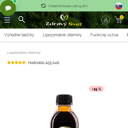
Vrátenie tovaru do 14 dní
0
Rýchle dodanie <36 hod
Doprava nad 70 € zadarmo
Výhodné balíčky
Lipozomálne vitamíny
Funkčná výživa
Vrátenie tovaru do 14 dní
Lipozomálne vitamíny
Rýchle dodanie <36 hod
Hodnotilo 455 ľudí
-15 %