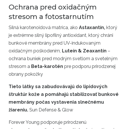
Ochrana pred oxidačným
stresom a fotostarnutím
Silná karotenoidová matrica, ako
Astaxantín,
ktorý
je extrémne silný lipofilný antioxidant, ktorý chráni
bunkové membrány pred UV-indukovaným
oxidačným poškodením,
Luteín & Zeaxantín
–
ochrana buniek pred modrým svetlom a svetelným
stresom a
Beta-karotén
pre podporu prirodzenej
obrany pokožky
Tieto látky sa zabudovávajú do lipidových
štruktúr kože a pomáhajú stabilizovať bunkové
membrány počas vystavenia slnečnému
žiareniu.
Sun Defense & Glow
Forever Young podporuje prirodzenú