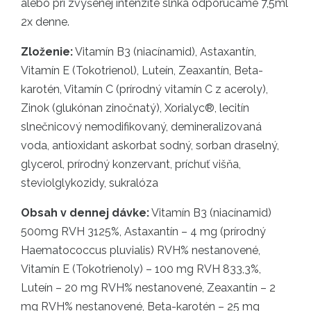
alebo pri zvýšenej intenzite slnka odporúčame 7,5ml
2x denne.
Zloženie:
Vitamín B3 (niacínamid), Astaxantín,
Vitamín E (Tokotrienol), Luteín, Zeaxantín, Beta-
karotén, Vitamín C (prírodný vitamín C z aceroly),
Zinok (glukónan zinočnatý), Xorialyc®, lecitín
slnečnicový nemodifikovaný, demineralizovaná
voda, antioxidant askorbat sodný, sorban draselný,
glycerol, prírodný konzervant, príchuť višňa,
steviolglykozidy, sukralóza
Obsah v dennej dávke:
Vitamín B3 (niacínamid)
500mg RVH 3125%, Astaxantín – 4 mg (prírodný
Haematococcus pluvialis) RVH% nestanovené,
Vitamín E (Tokotrienoly) – 100 mg RVH 833,3%,
Luteín – 20 mg RVH% nestanovené, Zeaxantín – 2
mg RVH% nestanovené, Beta-karotén – 25 mg