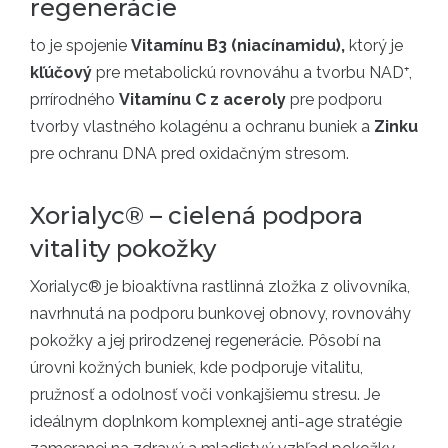
regenerácie
to je spojenie
Vitamínu B3 (niacínamidu),
ktorý je
kľúčový
pre metabolickú rovnováhu a tvorbu NAD⁺,
prrírodného
Vitamínu C z aceroly
pre podporu
tvorby vlastného kolagénu a ochranu buniek a
Zinku
pre ochranu DNA pred oxidačným stresom.
Xorialyc® – cielená podpora
vitality pokožky
Xorialyc® je bioaktívna rastlinná zložka z olivovníka,
navrhnutá na podporu bunkovej obnovy, rovnováhy
pokožky a jej prirodzenej regenerácie. Pôsobí na
úrovni kožných buniek, kde podporuje vitalitu,
pružnosť a odolnosť voči vonkajšiemu stresu. Je
ideálnym doplnkom komplexnej anti-age stratégie