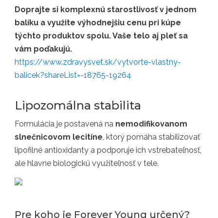
Doprajte si komplexnú starostlivosť v jednom
balíku a využite výhodnejšiu cenu pri kúpe
týchto produktov spolu. Vaše telo aj pleť sa
vám poďakujú.
https://www.zdravysvet.sk/vytvorte-vlastny-
balicek?shareList=-18765-19264
Lipozomálna stabilita
Formulácia je postavená na
nemodifikovanom
slnečnicovom lecitíne
, ktorý pomáha stabilizovať
lipofilné antioxidanty a podporuje ich vstrebateľnosť,
ale hlavne biologickú využiteľnosť v tele.
Pre koho je Forever Young určený?