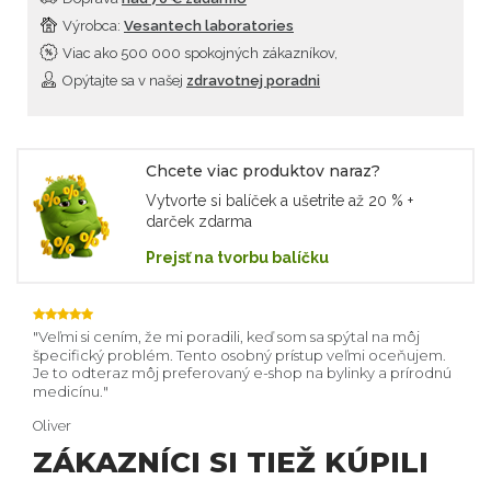
Výrobca:
Vesantech laboratories
Viac ako 500 000 spokojných zákazníkov,
Opýtajte sa v našej
zdravotnej poradni
Chcete viac produktov naraz?
Vytvorte si balíček a ušetrite až 20 % +
darček zdarma
Prejsť na tvorbu balíčku
 aj
Veľmi si cením, že mi poradili, keď som sa spýtal na môj
Vaš
špecifický problém. Tento osobný prístup veľmi oceňujem.
upev
Je to odteraz môj preferovaný e-shop na bylinky a prírodnú
spok
medicínu.
Mári
Oliver
ZÁKAZNÍCI SI TIEŽ KÚPILI