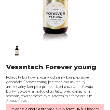
Vesantech Forever young
Pokročilý bunkový a kožný ochranný komplex novej
generácie. Forever Young je strategicky navrhnutý
antioxidačný komplex pre ľudí, ktorí chcú chrániť svoje
bunky, pokožku a biologickú vitalitu pred oxidačným
stresom, environmentálnym zaťažením a fotostarnutím.
Zobraziť viac
Mladosť a energia pre vaše bunky teraz -15 % s kódom