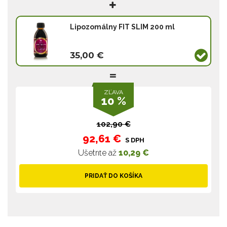
Lipozomálny FIT SLIM 200 ml
35,00 €
ZĽAVA
10 %
102,90 €
92,61 €
S DPH
Ušetríte až
10,29 €
PRIDAŤ DO KOŠÍKA