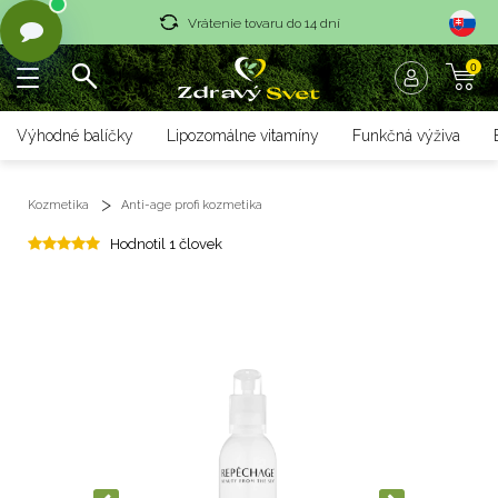
Vrátenie tovaru do 14 dní
0
Rýchle dodanie <36 hod
Doprava nad 70 € zadarmo
Výhodné balíčky
Lipozomálne vitamíny
Funkčná výživa
Vrátenie tovaru do 14 dní
Kozmetika
Anti-age profi kozmetika
Rýchle dodanie <36 hod
Hodnotil 1 človek