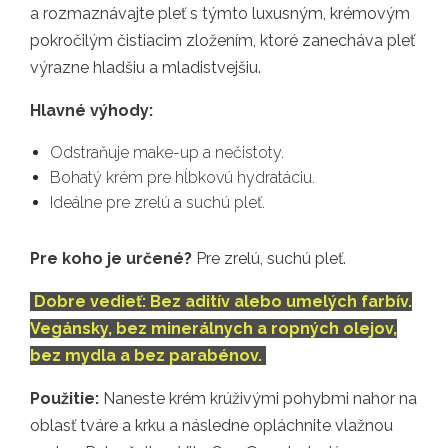
a rozmaznávajte pleť s týmto luxusným, krémovým
pokročilým čistiacim zložením, ktoré zanecháva pleť
výrazne hladšiu a mladistvejšiu.
Hlavné výhody:
Odstraňuje make-up a nečistoty.
Bohatý krém pre hĺbkovú hydratáciu.
Ideálne pre zrelú a suchú pleť.
Pre koho je určené?
Pre zrelú, suchú pleť.
Dobre vedieť: Bez aditív alebo umelých farbív.
Vegánsky, bez minerálnych a ropných olejov,
bez mydla a bez parabénov.
Použitie:
Naneste krém krúživými pohybmi nahor na
oblasť tváre a krku a následne opláchnite vlažnou