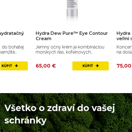
Hydra Dew Pure™ Eye Contour
Hydra Dew Pure™ b
Cream
veľmi suchú pokožk
Jemný očný krém je kombináciou
Koncentrovaný balzam 
morských rias, kofeínových
na dosiahnutie krásnej 
výťažkov a peptidov
pokožky.
65,00 €
75,00 €
KÚPIŤ
Všetko o zdraví do vašej
schránky