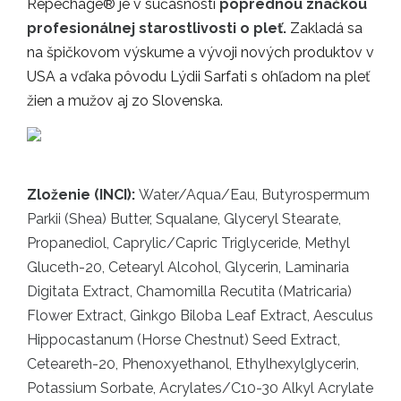
Repêchage® je v súčasnosti
poprednou značkou
profesionálnej starostlivosti
o pleť.
Zakladá sa
na špičkovom výskume a vývoji nových produktov v
USA a vďaka pôvodu Lýdii Sarfati s ohľadom na pleť
žien a mužov aj zo Slovenska.
Zloženie (INCI):
Water/Aqua/Eau, Butyrospermum
Parkii (Shea) Butter, Squalane, Glyceryl Stearate,
Propanediol, Caprylic/Capric Triglyceride, Methyl
Gluceth-20, Cetearyl Alcohol, Glycerin, Laminaria
Digitata Extract, Chamomilla Recutita (Matricaria)
Flower Extract, Ginkgo Biloba Leaf Extract, Aesculus
Hippocastanum (Horse Chestnut) Seed Extract,
Ceteareth-20, Phenoxyethanol, Ethylhexylglycerin,
Potassium Sorbate, Acrylates/C10-30 Alkyl Acrylate