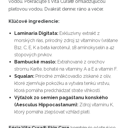
vodou. Pokračujte s Vita Cura® omladzujúcou
pleťovou vodou. Dvakrát denne: ráno a večer.
Kľúčové ingrediencie:
Laminaria Digitata:
Exkluzívny extrakt z
morských rias, prírodný zdroj 12 vitamínov (vrátane
B12, C, E, K a beta karoténu), 18 aminokyselín a 42
stopových prvkov.
Bambucké maslo:
Extrahované z orechov
stromu Karite, bohaté na vitamíny A a E a vitamín F.
Squalan:
Prírodné zmäkčovadlo získané z olív,
ktoré zjemňuje pokožku a vytvára tenkú vrstvu,
ktorá pomáha predchádzať strate vlhkosti.
Výťažok zo semien pagaštanu konského
(Aesculus Hippocastanum):
Zdroj vitamínu K,
ktorý pomáha zlepšovať vzhľad pleti.
Séria Vita Cura® Skin Care
kombinuje ošetrujúce