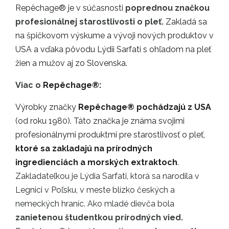
Repêchage® je v súčasnosti
poprednou značkou
profesionálnej starostlivosti
o pleť.
Zakladá sa
na špičkovom výskume a vývoji nových produktov v
USA a vďaka pôvodu Lýdii Sarfati s ohľadom na pleť
žien a mužov aj zo Slovenska.
Viac o
Repêchage®:
Výrobky značky
Repêchage®
pochádzajú z USA
(od roku 1980). Táto značka je známa svojimi
profesionálnymi produktmi pre starostlivosť o pleť,
ktoré sa zakladajú na prírodných
ingredienciách a morských extraktoch
.
Zakladateľkou je Lýdia Sarfati, ktorá sa narodila v
Legnici v Poľsku, v meste blízko českých a
nemeckých hraníc. Ako mladé dievča bola
zanietenou študentkou prírodných vied.