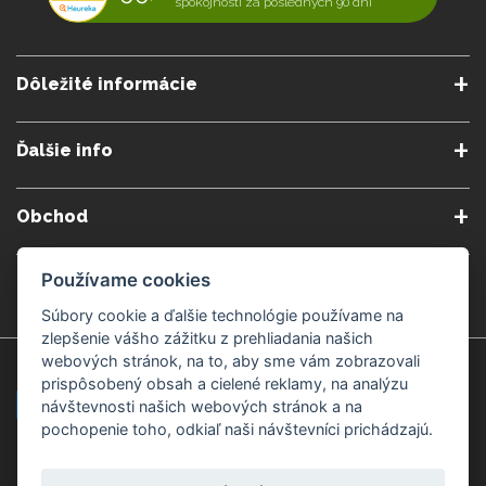
spokojnosti za posledných 90 dní
Dôležité informácie
O nás
Obchodné podmienky
Ďalšie info
Reklamačné podmienky
Podmienky predplatného
Poradne
Semináre a kurzy
Ochrana osobných údajov
Kontakt
Obchod
Blog
Alergény
Cookies nastavenia
Doprava a platba
Poštovné do zahraničia
Používame cookies
Gemmoterapia
Kamenné predajne
Nakupuj bezpečne
Veľkoobchod
Súbory cookie a ďalšie technológie používame na
Považská Bystrica v Kauflande
Považská Bystrica Mpark
zlepšenie vášho zážitku z prehliadania našich
webových stránok, na to, aby sme vám zobrazovali
Záruka kvality
Žilina
Čadca
prispôsobený obsah a cielené reklamy, na analýzu
návštevnosti našich webových stránok a na
pochopenie toho, odkiaľ naši návštevníci prichádzajú.
Platobné metódy