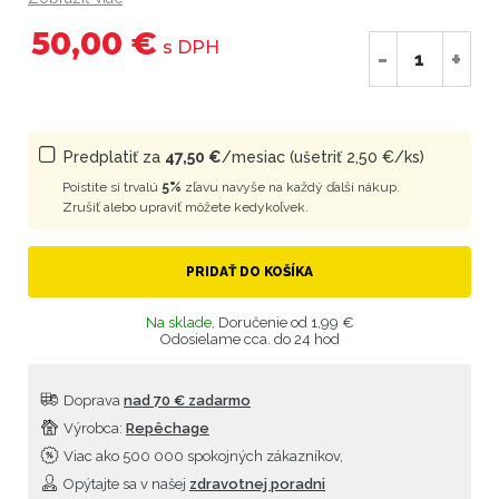
50,00 €
s DPH
-
+
Predplatiť za
47,50 €
/mesiac (ušetriť 2,50 €/ks)
Poistite si trvalú
5%
zľavu navyše na každý ďalší nákup.
Zrušiť alebo upraviť môžete kedykoľvek.
PRIDAŤ DO KOŠÍKA
Na sklade,
Doručenie od 1,99 €
Odosielame cca. do 24 hod
Doprava
nad 70 € zadarmo
Výrobca:
Repêchage
Viac ako 500 000 spokojných zákazníkov,
Opýtajte sa v našej
zdravotnej poradni