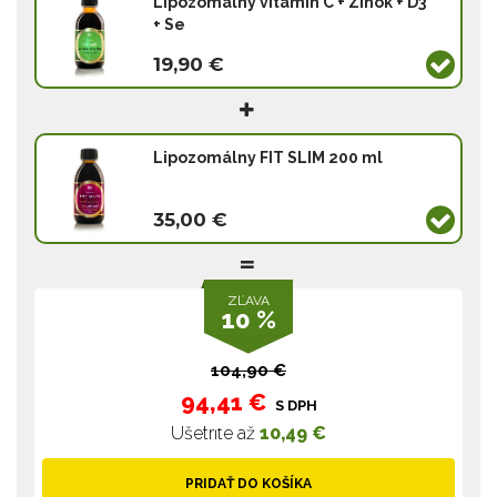
Lipozomálny vitamín C + Zinok + D3
+ Se
19,90 €
Lipozomálny FIT SLIM 200 ml
35,00 €
ZĽAVA
10 %
104,90 €
94,41 €
S DPH
Ušetríte až
10,49 €
PRIDAŤ DO KOŠÍKA