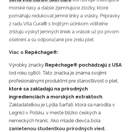
morské riasy a ďalšie zjemňujúce zložky, ktoré
pomáhajú redukovať jemné linky a vrásky. Prípravky
z radu Vita Cura® s trojitým účinkom viditeľne
znižujú výskyt jemných liniek a vrások už po prvom
ošetrení a sú odporúčané pre zrelú pleť.
Viac o
Repêchage®:
Výrobky značky
Repêchage®
pochádzajú z USA
(od roku 1980). Táto značka je známa svojimi
profesionálnymi produktmi pre starostlivosť o pleť,
ktoré sa zakladajú na prírodných
ingredienciách a morských extraktoch
.
Zakladateľkou je Lýdia Sarfati, ktorá sa narodila v
Legnici v Poľsku, v meste blízko českých a
nemeckých hraníc. Ako mladé dievča bola
zanietenou študentkou prírodných vied.