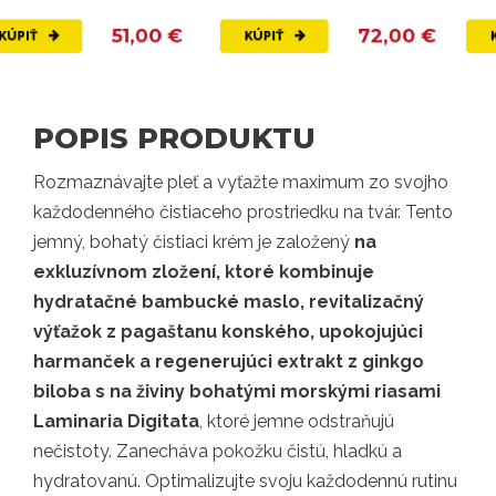
dôkladné čisteni...
hydratované...
51,00 €
72,00 €
KÚPIŤ
KÚPIŤ
POPIS PRODUKTU
Rozmaznávajte pleť a vyťažte maximum zo svojho
každodenného čistiaceho prostriedku na tvár. Tento
jemný, bohatý čistiaci krém je založený
na
exkluzívnom zložení, ktoré kombinuje
hydratačné bambucké maslo, revitalizačný
výťažok z pagaštanu konského, upokojujúci
harmanček a regenerujúci extrakt z ginkgo
biloba s na živiny bohatými morskými riasami
Laminaria Digitata
, ktoré jemne odstraňujú
nečistoty. Zanecháva pokožku čistú, hladkú a
hydratovanú. Optimalizujte svoju každodennú rutinu