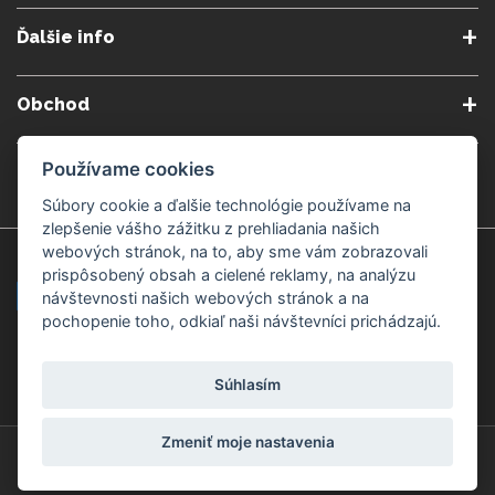
O nás
Obchodné podmienky
Ďalšie info
Reklamačné podmienky
Podmienky predplatného
Poradne
Semináre a kurzy
Ochrana osobných údajov
Kontakt
Obchod
Blog
Alergény
Cookies nastavenia
Doprava a platba
Poštovné do zahraničia
Používame cookies
Gemmoterapia
Kamenné predajne
Nakupuj bezpečne
Veľkoobchod
Súbory cookie a ďalšie technológie používame na
Považská Bystrica v Kauflande
Považská Bystrica Mpark
zlepšenie vášho zážitku z prehliadania našich
webových stránok, na to, aby sme vám zobrazovali
Záruka kvality
Žilina
Čadca
prispôsobený obsah a cielené reklamy, na analýzu
návštevnosti našich webových stránok a na
pochopenie toho, odkiaľ naši návštevníci prichádzajú.
Platobné metódy
Súhlasím
Zmeniť moje nastavenia
© Copyright 2008-2026 ZdravýSvet.sk
Všetky práva vyhradené.