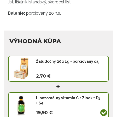
list, lišajník islandský, skorocel list
Balenie:
porciovaný 20 n.s.
VÝHODNÁ KÚPA
Žalúdočný 20 x 1g - porciovaný čaj
2,70 €
Lipozomálny vitamín C + Zinok + D3
+ Se
19,90 €