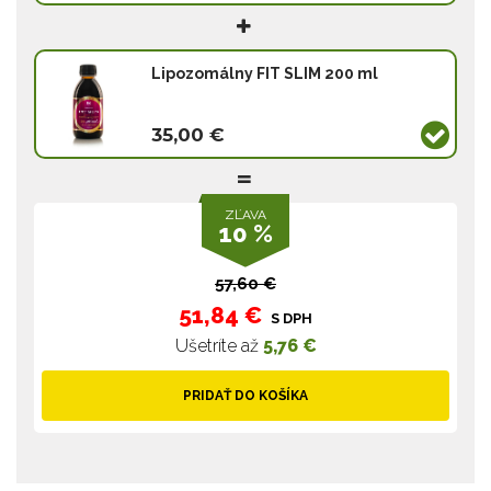
Lipozomálny FIT SLIM 200 ml
35,00 €
ZĽAVA
10 %
57,60 €
51,84 €
S DPH
Ušetríte až
5,76 €
PRIDAŤ DO KOŠÍKA