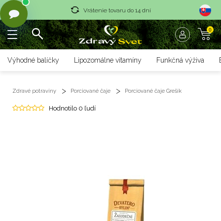
Vrátenie tovaru do 14 dní
0
Rýchle dodanie <36 hod
Doprava nad 70 € zadarmo
Výhodné balíčky
Lipozomálne vitamíny
Funkčná výživa
Vrátenie tovaru do 14 dní
Zdravé potraviny
Porciované čaje
Porciované čaje Grešík
Rýchle dodanie <36 hod
Hodnotilo 0 ľudí