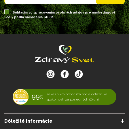
Súhlasím so spracovaním
osobných údajov
pre marketingové
účely podľa nariadenia GDPR.
99
zákazníkov odporúča podľa dotazníka
%
spokojnosti za posledných 90 dní
Dôležité informácie