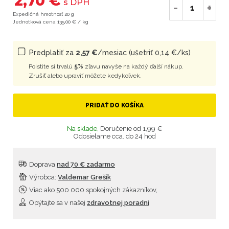
2,70 €
s DPH
-
+
Expedičná hmotnosť 20 g
Jednotková cena 135,00 € / kg
Predplatiť za
2,57 €
/mesiac (ušetriť 0,14 €/ks)
Poistite si trvalú
5%
zľavu navyše na každý ďalší nákup.
Zrušiť alebo upraviť môžete kedykoľvek.
PRIDAŤ DO KOŠÍKA
Na sklade,
Doručenie od 1,99 €
Odosielame cca. do 24 hod
Doprava
nad 70 € zadarmo
Výrobca:
Valdemar Grešík
Viac ako 500 000 spokojných zákazníkov,
Opýtajte sa v našej
zdravotnej poradni