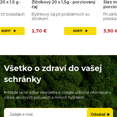
Žlčníkový 20 x 1,5g - porciovaný
Slez maurský 30 x 1,
čaj
porciovaný čaj
Bylinkový čaj pri problémoch so
Pri zahlienení pľúc, záp
žlčńíkom.
priedušiek, kašli.
2,70 €
3,90 €
KÚPIŤ
Všetko o zdraví do vašej
schránky
Prihláste sa na odber newslettra a získajte užitočné informácie o
zdraví, akciových ponukách a nových bylinkách.
Odoslať