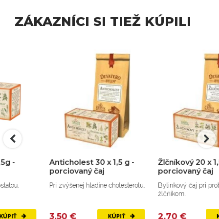
ZÁKAZNÍCI SI TIEŽ KÚPILI
Anticholest 30 x 1,5 g -
Žlčníkový 20 x 1,5g -
porciovaný čaj
porciovaný čaj
Pri zvýšenej hladine cholesterolu.
Bylinkový čaj pri problémoch so
žlčńíkom.
3,50 €
2,70 €
KÚPIŤ
KÚPIŤ