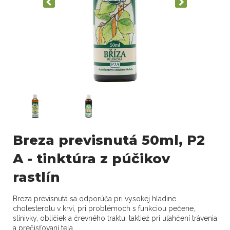
Breza previsnutá 50ml, P2
A - tinktúra z púčikov
rastlín
Breza previsnutá sa odporúča pri vysokej hladine
cholesterolu v krvi, pri problémoch s funkciou pečene,
slinivky, obličiek a črevného traktu, taktiež pri uľahčení trávenia
a prečisťovaní tela.