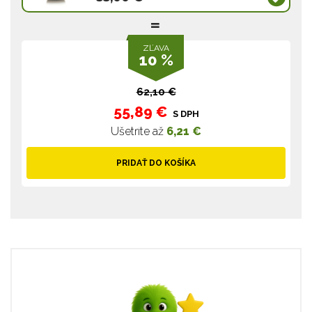
ZĽAVA
10 %
62,10 €
55,89 €
S DPH
Ušetríte až
6,21 €
PRIDAŤ DO KOŠÍKA