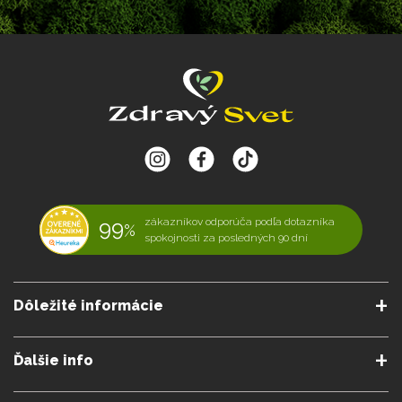
99
zákazníkov odporúča podľa dotazníka
%
spokojnosti za posledných 90 dní
Dôležité informácie
O nás
Obchodné podmienky
Ďalšie info
Reklamačné podmienky
Podmienky predplatného
Poradne
Semináre a kurzy