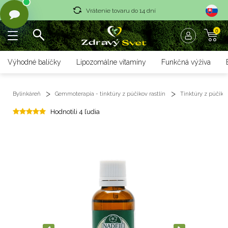
Vrátenie tovaru do 14 dní
0
Rýchle dodanie <36 hod
Doprava nad 70 € zadarmo
Výhodné balíčky
Lipozomálne vitamíny
Funkčná výživa
Vrátenie tovaru do 14 dní
Bylinkáreň
Gemmoterapia - tinktúry z púčikov rastlín
Tinktúry z púčikov
Rýchle dodanie <36 hod
Hodnotili 4 ľudia