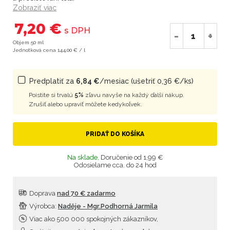
Zobraziť viac
7,20 €
s DPH
-
+
Objem 50 ml
Jednotková cena 144,00 € / l
Predplatiť za
6,84 €
/mesiac (ušetriť 0,36 €/ks)
Poistite si trvalú
5%
zľavu navyše na každý ďalší nákup.
Zrušiť alebo upraviť môžete kedykoľvek.
PRIDAŤ DO KOŠÍKA
Na sklade,
Doručenie od 1,99 €
Odosielame cca. do 24 hod
Doprava
nad 70 € zadarmo
Výrobca:
Naděje - Mgr.Podhorná Jarmila
Viac ako 500 000 spokojných zákazníkov,