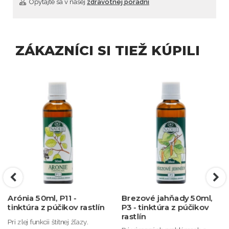
Opýtajte sa v našej
zdravotnej poradni
ZÁKAZNÍCI SI TIEŽ KÚPILI
Arónia 50ml, P11 -
Brezové jahňady 50ml,
tinktúra z púčikov rastlín
P3 - tinktúra z púčikov
rastlín
Pri zlej funkcii štítnej žľazy.