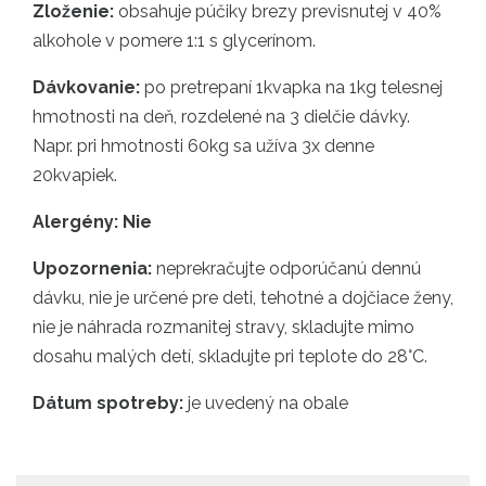
Zloženie:
obsahuje púčiky brezy previsnutej v 40%
alkohole v pomere 1:1 s glycerínom.
Dávkovanie:
po pretrepaní 1kvapka na 1kg telesnej
hmotnosti na deň, rozdelené na 3 dielčie dávky.
Napr. pri hmotnosti 60kg sa užíva 3x denne
20kvapiek.
Alergény: Nie
Upozornenia:
neprekračujte odporúčanú dennú
dávku, nie je určené pre deti, tehotné a dojčiace ženy,
nie je náhrada rozmanitej stravy, skladujte mimo
dosahu malých detí, skladujte pri teplote do 28°C.
Dátum spotreby:
je uvedený na obale