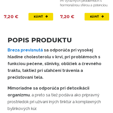
Pri výrazných problémoch s
hormonálnou sférou a potenciou.
7,20 €
7,20 €
KÚPIŤ
KÚPIŤ
POPIS PRODUKTU
Breza previsnutá
sa odporúča pri vysokej
hladine cholesterolu v krvi, pri problémoch s
funkciou pečene, slinivky, obličiek a črevného
traktu, taktiež pri uľahčení trávenia a
prečisťovaní tela.
Mimoriadne sa odporúča pri detoxikácii
organizmu
, a preto sa tiež podáva ako prípravný
prostriedok pri užívaní iných tinktúr a komplexných
bylinkových kúr.