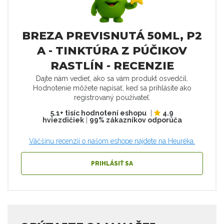
BREZA PREVISNUTÁ 50ML, P2
A - TINKTÚRA Z PÚČIKOV
RASTLÍN - RECENZIE
Dajte nám vedieť, ako sa vám produkt osvedčil.
Hodnotenie môžete napísať, keď sa prihlásite ako
registrovaný používateľ.
5.1+ tisíc hodnotení eshopu
|
4.9
hviezdičiek
|
99% zákazníkov odporúča
Väčšinu recenzií o našom eshope nájdete na Heuréka.
PRIHLÁSIŤ SA