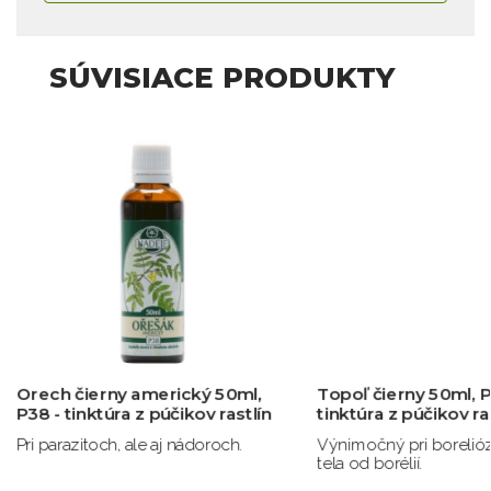
SÚVISIACE PRODUKTY
Orech čierny americký 50ml,
Topoľ čierny 50ml, P
P38 - tinktúra z púčikov rastlín
tinktúra z púčikov ra
Pri parazitoch, ale aj nádoroch.
Výnimočný pri borelióze
tela od borélií.