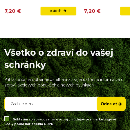
7,20 €
7,20 €
KÚPIŤ
Všetko o zdraví do vašej
schránky
Prihláste sa na odber newslettra a získajte užitočné informácie o
zdraví, akciových ponukách a nových bylinkách.
Odoslať
Súhlasím so spracovaním
osobných údajov
pre marketingové
účely podľa nariadenia GDPR.