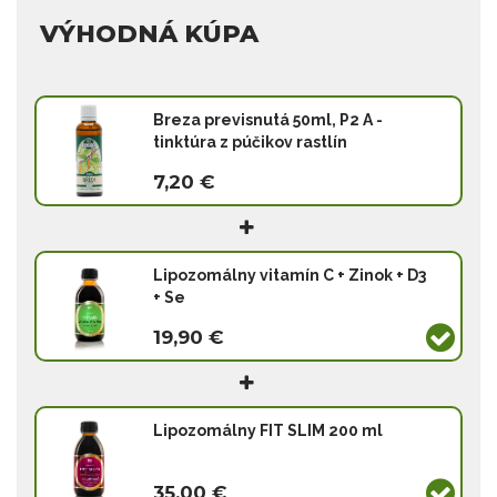
VÝHODNÁ KÚPA
Breza previsnutá 50ml, P2 A -
tinktúra z púčikov rastlín
7,20 €
Lipozomálny vitamín C + Zinok + D3
+ Se
19,90 €
Lipozomálny FIT SLIM 200 ml
35,00 €