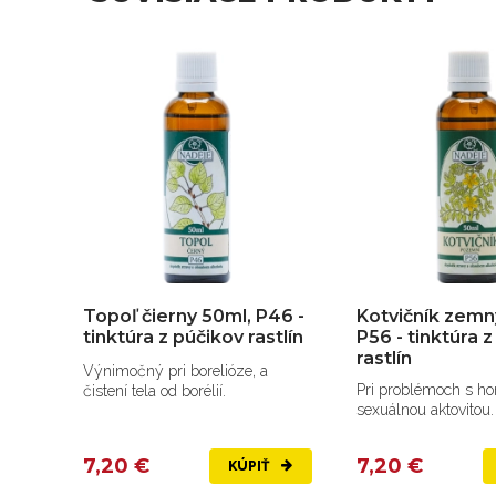
ký
Topoľ čierny 50ml, P46 -
Kotvičník zemn
tinktúra z púčikov rastlín
P56 - tinktúra 
rastlín
Výnimočný pri borelióze, a
ch.
Pri problémoch s h
čistení tela od borélií.
sexuálnou aktovitou.
7,20 €
7,20 €
KÚPIŤ