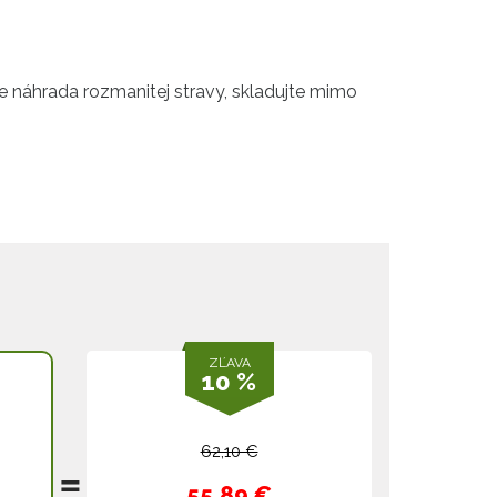
je náhrada rozmanitej stravy, skladujte mimo
ZĽAVA
10 %
62,10 €
55,89 €