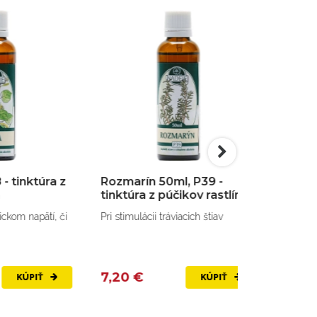
z
Rozmarín 50ml, P39 -
Čučoriedka 50ml
tinktúra z púčikov rastlín
tinktúra z púčiko
či
Pri stimulácii tráviacich štiav
Pri problémoch so sie
zrakovým nervom.
7,20 €
7,20 €
KÚPIŤ