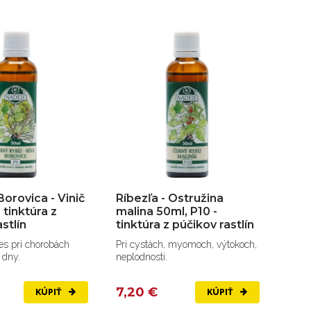
Borovica - Vinič
Ríbezľa - Ostružina
Bor
 tinktúra z
malina 50ml, P10 -
P15 
stlín
tinktúra z púčikov rastlín
rast
s pri chorobách
Pri cystách, myomoch, výtokoch,
Pri r
a dny.
neplodnosti.
peče
7,20 €
7,2
KÚPIŤ
KÚPIŤ