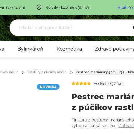
varu do 14 dní
Rýchle dodanie <36 hod
Blue Zo
va
Bylinkáreň
Kozmetika
Zdravé potravin
ikov rastlín
Tinktúry z púčikov rastlín
Pestrec mariánsky 50ml, P57 - tink
Hodnotilo 37 ľudí
NOVINKA
Pestrec marián
z púčikov rastl
Tinktúra z pestreca mariánskeho
výborná liečivá rastlina.
Zobrazi