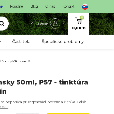
ne
Poradne
Blog
O nás
Kontakt
0
Prihlásenie
0,00 €
y
Časti tela
Špecifické problémy
túra z púčikov rastlín
sky 50ml, P57 - tinktúra
ín
 sa odporúča pri regenerácii pečene a žlčníka. Ďalšia
ť viac