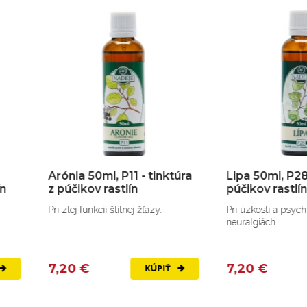
ónia 50ml, P11 - tinktúra
Lipa 50ml, P28 - tinktúra 
púčikov rastlín
púčikov rastlín
i zlej funkcii štítnej žľazy.
Pri úzkosti a psychickom napätí, 
neuralgiách.
,20 €
7,20 €
KÚPIŤ
KÚPIŤ