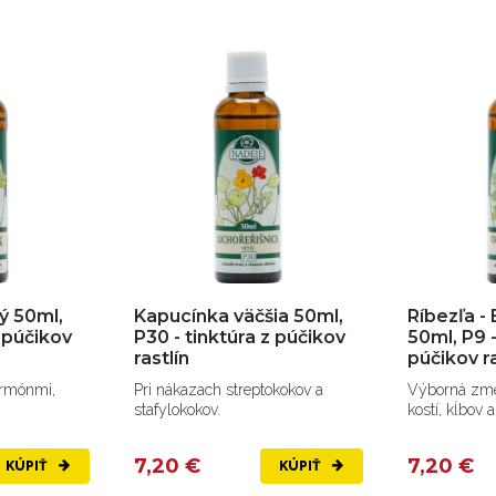
ý 50ml,
Kapucínka väčšia 50ml,
Ríbezľa - 
z púčikov
P30 - tinktúra z púčikov
50ml, P9 -
rastlín
púčikov ra
ormónmi,
Pri nákazach streptokokov a
Výborná zme
stafylokokov.
kostí, kĺbov 
7,20 €
7,20 €
KÚPIŤ
KÚPIŤ