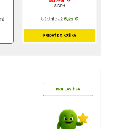
S DPH
Ušetríte až
6,21 €
ml
PRIDAŤ DO KOŠÍKA
PRIHLÁSIŤ SA