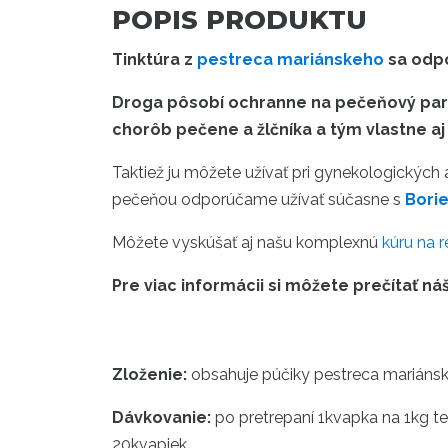
POPIS PRODUKTU
Tinktúra z
pestreca mariánskeho
sa odpo
Droga pôsobí ochranne na pečeňový parenc
chorôb pečene a žlčníka a tým vlastne aj
Taktiež ju môžete užívať pri gynekologických
pečeňou odporúčame užívať súčasne s
Bori
Môžete vyskúšať aj našu komplexnú
kúru na r
Pre viac informácii si môžete prečítať ná
Zloženie:
obsahuje púčiky pestreca mariánsk
Dávkovanie:
po pretrepaní 1kvapka na 1kg te
20kvapiek.