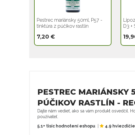
Pestrec mariánsky 50ml, P57 -
Lipoz
tinktúra z púčikov rastlín
D3 + 
7,20 €
19,9
PESTREC MARIÁNSKY 5
PÚČIKOV RASTLÍN - R
Dajte nám vedieť, ako sa vám produkt osvedčil. Ho
používateľ.
5.1+ tisíc hodnotení eshopu
|
4.9 hviezdiči