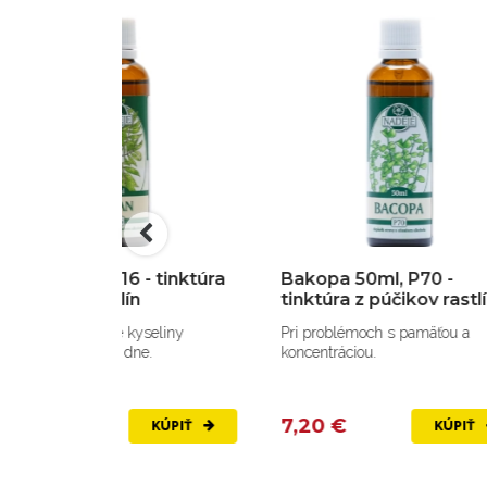
, P16 - tinktúra
Bakopa 50ml, P70 -
Ar
astlín
tinktúra z púčikov rastlín
z 
adine kyseliny
Pri problémoch s pamäťou a
Pr
, pri dne.
koncentráciou.
7,20 €
7
KÚPIŤ
KÚPIŤ