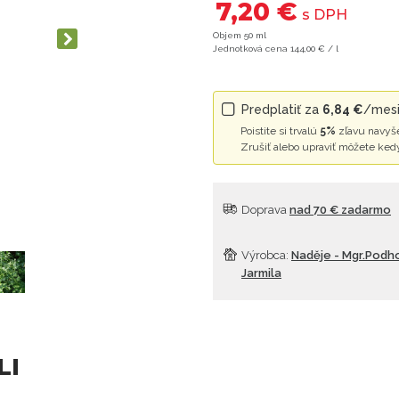
7,20 €
s DPH
Objem 50 ml
Jednotková cena 144,00 € / l
Predplatiť za
6,84 €
/mesi
Poistite si trvalú
5%
zľavu navyše
Zrušiť alebo upraviť môžete ked
Doprava
nad 70 € zadarmo
Výrobca:
Naděje - Mgr.Podh
Jarmila
LI