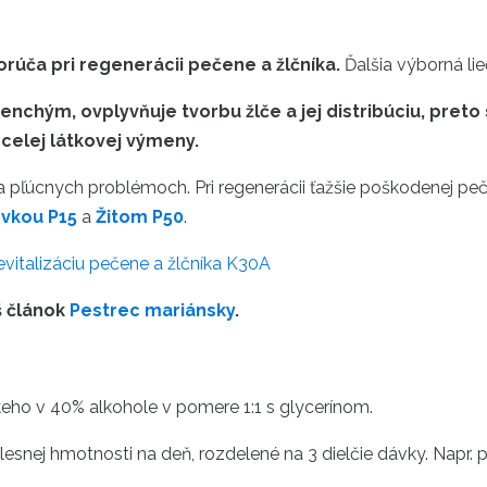
rúča pri regenerácii pečene a žlčníka.
Ďalšia výborná lie
hým, ovplyvňuje tvorbu žlče a jej distribúciu, preto s
 celej látkovej výmeny.
 a pľúcnych problémoch. Pri regenerácii ťažšie poškodenej p
evkou P15
a
Žitom P50
.
evitalizáciu pečene a žlčníka K30A
š článok
Pestrec mariánsky
.
eho v 40% alkohole v pomere 1:1 s glycerínom.
lesnej hmotnosti na deň, rozdelené na 3 dielčie dávky. Napr. 