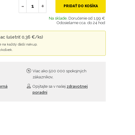
-
+
PRIDAŤ DO KOŠÍKA
Na sklade,
Doručenie od 1,99 €
Odosielame cca. do 24 hod
ac (ušetriť 0,36 €/ks)
 na každý ďalší nákup.
ykoľvek.
Viac ako 500 000 spokojných
zákazníkov,
orná
Opýtajte sa v našej
zdravotnej
poradni