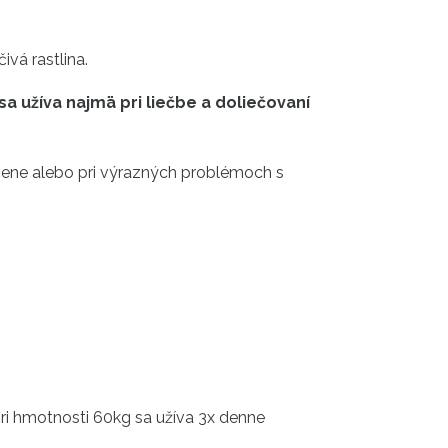
čivá rastlina.
a užíva najmä pri liečbe a doliečovaní
ečene alebo pri výrazných problémoch s
pri hmotnosti 60kg sa užíva 3x denne