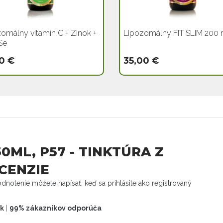
omálny vitamín C + Zinok +
Lipozomálny FIT SLIM 200 
Se
0 €
35,00 €
0ML, P57 - TINKTÚRA Z
ECENZIE
dnotenie môžete napísať, keď sa prihlásite ako registrovaný
ek
|
99% zákazníkov odporúča