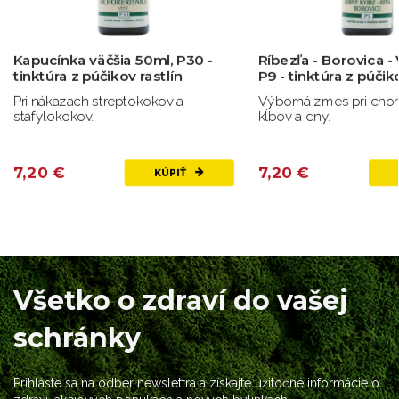
Kapucínka väčšia 50ml, P30 -
Ríbezľa - Borovica - 
tinktúra z púčikov rastlín
P9 - tinktúra z púčiko
Pri nákazach streptokokov a
Výborná zmes pri chor
stafylokokov.
kĺbov a dny.
7,20 €
7,20 €
KÚPIŤ
Všetko o zdraví do vašej
schránky
Prihláste sa na odber newslettra a získajte užitočné informácie o