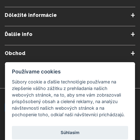
Dôležité informácie
O nás
Obchodné podmienky
Ďalšie info
Reklamačné podmienky
Podmienky predplatného
Poradne
Semináre a kurzy
Ochrana osobných údajov
Kontakt
Obchod
Blog
Alergény
Cookies nastavenia
Doprava a platba
Poštovné do zahraničia
Používame cookies
Gemmoterapia
Kamenné predajne
Nakupuj bezpečne
Veľkoobchod
Súbory cookie a ďalšie technológie používame na
Považská Bystrica v Kauflande
Považská Bystrica Mpark
zlepšenie vášho zážitku z prehliadania našich
webových stránok, na to, aby sme vám zobrazovali
Záruka kvality
Žilina
Čadca
prispôsobený obsah a cielené reklamy, na analýzu
návštevnosti našich webových stránok a na
pochopenie toho, odkiaľ naši návštevníci prichádzajú.
Platobné metódy
Súhlasím