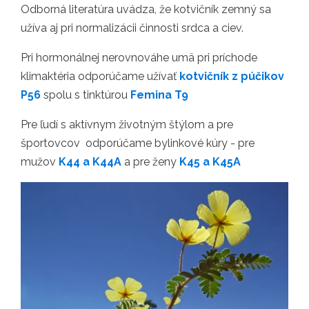
Odborná literatúra uvádza, že kotvičník zemný sa
užíva aj pri normalizácii činnosti srdca a ciev.
Pri hormonálnej nerovnováhe umä pri príchode
klimaktéria odporúčame užívať
kotvičník z púčikov
P56
spolu s tinktúrou
Femina T9
Pre ľudí s aktívnym životným štýlom a pre
športovcov odporúčame bylinkové kúry - pre
mužov
K44 a K44A
a pre ženy
K45 a K45A