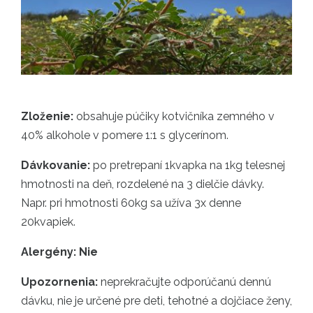
Zloženie:
obsahuje púčiky kotvičníka zemného v
40% alkohole v pomere 1:1 s glycerínom.
Dávkovanie:
po pretrepaní 1kvapka na 1kg telesnej
hmotnosti na deň, rozdelené na 3 dielčie dávky.
Napr. pri hmotnosti 60kg sa užíva 3x denne
20kvapiek.
Alergény: Nie
Upozornenia:
neprekračujte odporúčanú dennú
dávku, nie je určené pre deti, tehotné a dojčiace ženy,