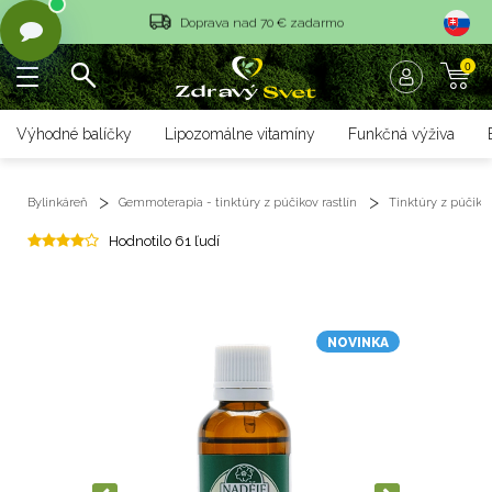
Vrátenie tovaru do 14 dní
0
Rýchle dodanie <36 hod
Doprava nad 70 € zadarmo
Výhodné balíčky
Lipozomálne vitamíny
Funkčná výživa
Vrátenie tovaru do 14 dní
Bylinkáreň
Gemmoterapia - tinktúry z púčikov rastlín
Tinktúry z púčikov
Rýchle dodanie <36 hod
Hodnotilo 61 ľudí
NOVINKA