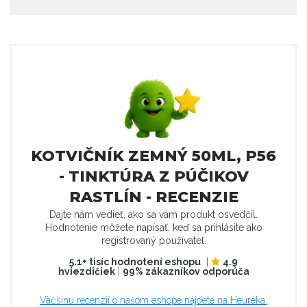
KOTVIČNÍK ZEMNÝ 50ML, P56
- TINKTÚRA Z PÚČIKOV
RASTLÍN - RECENZIE
Dajte nám vedieť, ako sa vám produkt osvedčil.
Hodnotenie môžete napísať, keď sa prihlásite ako
registrovaný používateľ.
5.1+ tisíc hodnotení eshopu
|
4.9
hviezdičiek
|
99% zákazníkov odporúča
Väčšinu recenzií o našom eshope nájdete na Heuréka.