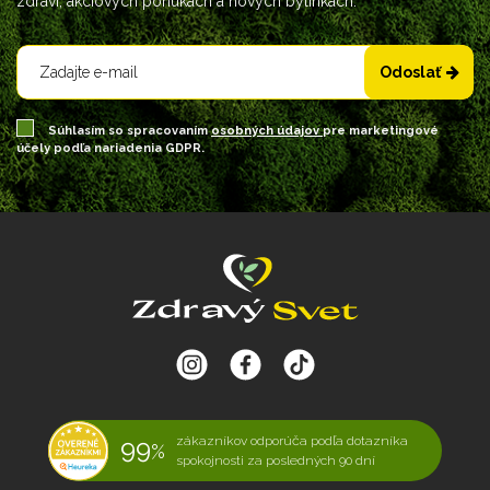
zdraví, akciových ponukách a nových bylinkách.
Odoslať
Súhlasím so spracovaním
osobných údajov
pre marketingové
účely podľa nariadenia GDPR.
99
zákazníkov odporúča podľa dotazníka
%
spokojnosti za posledných 90 dní