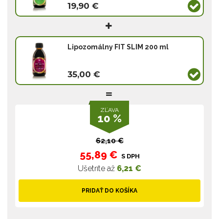
19,90 €
Lipozomálny FIT SLIM 200 ml
35,00 €
ZĽAVA
10 %
62,10 €
55,89 €
S DPH
Ušetríte až
6,21 €
PRIDAŤ DO KOŠÍKA