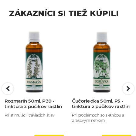
ZÁKAZNÍCI SI TIEŽ KÚPILI
Rozmarín 50ml, P39 -
Čučoriedka 50ml, P5 -
tinktúra z púčikov rastlín
tinktúra z púčikov rastlín
Pri stimulácii tráviacich štiav
Pri problémoch so sietnicou a
zrakovým nervom.