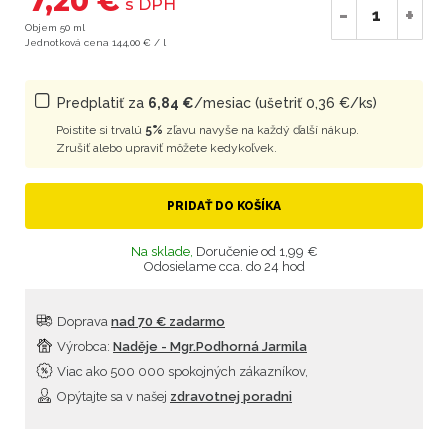
7,20 €
s DPH
-
+
Objem 50 ml
Jednotková cena 144,00 € / l
Predplatiť za
6,84 €
/mesiac (ušetriť 0,36 €/ks)
Poistite si trvalú
5%
zľavu navyše na každý ďalší nákup.
Zrušiť alebo upraviť môžete kedykoľvek.
PRIDAŤ DO KOŠÍKA
Na sklade,
Doručenie od 1,99 €
Odosielame cca. do 24 hod
Doprava
nad 70 € zadarmo
Výrobca:
Naděje - Mgr.Podhorná Jarmila
Viac ako 500 000 spokojných zákazníkov,
Opýtajte sa v našej
zdravotnej poradni