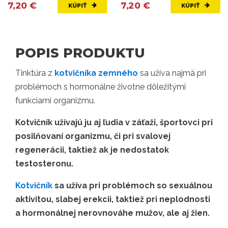
7,20 €
7,20 €
KÚPIŤ
KÚPIŤ
POPIS PRODUKTU
Tinktúra z
kotvičníka zemného
sa užíva najmä pri
problémoch s hormonálne životne dôležitými
funkciami organizmu.
Kotvičník užívajú ju aj ľudia v záťaži, športovci pri
posilňovaní organizmu, či pri svalovej
regenerácii, taktiež ak je nedostatok
testosteronu.
Kotvičník
sa užíva pri problémoch so sexuálnou
aktivitou, slabej erekcii, taktiež pri neplodnosti
a hormonálnej nerovnováhe mužov, ale aj žien.