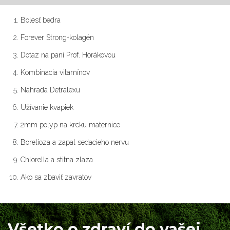
Bolesť bedra
Forever Strong+kolagén
Dotaz na paní Prof. Horákovou
Kombinacia vitamínov
Náhrada Detralexu
Užívanie kvapiek
2mm polyp na krcku maternice
Borelioza a zapal sedacieho nervu
Chlorella a stitna zlaza
Ako sa zbaviť zavratov
Všetko o zdraví do vašej