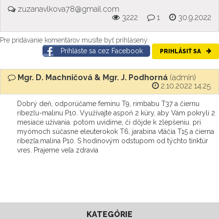
zuzanavlkova78@gmail.com
3222
1
30.9.2022
Pre pridávanie komentárov musíte byť prihlásený.
Prihláste sa cez Facebook
PRIHLÁSIŤ SA
Mgr. D. Machničová & Mgr. J. Podhorná
(admin)
2.10.2022 14:25
Dobrý deň, odporúčame feminu T9, rimbabu T37 a čiernu
ríbezľu-malinu P10. Využívajte aspoň 2 kúry, aby Vám pokryli 2
mesiace užívania. potom uvidíme, či dôjde k zlepšeniu. pri
myómoch súčasne eleuterokok T6, jarabina vtáčia T15 a čierna
ríbezľa.malina P10. S hodinovým odstupom od týchto tinktúr
vres. Prajeme veľa zdravia
KATEGÓRIE