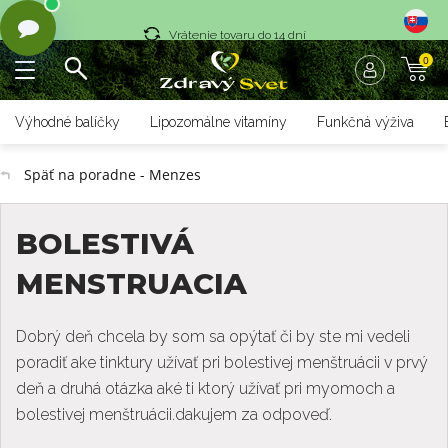
Vrátenie tovaru do 14 dní
0
Rýchle dodanie <36 hod
Doprava nad 70 € zadarmo
Výhodné balíčky
Lipozomálne vitamíny
Funkčná výživa
Vrátenie tovaru do 14 dní
Späť na poradne - Menzes
Rýchle dodanie <36 hod
BOLESTIVÁ
MENSTRUACIA
Dobrý deň chcela by som sa opýtať či by ste mi vedeli
poradiť ake tinktury užívať pri bolestivej menštruácii v prvý
deň a druhá otázka aké ti ktorý užívať pri myomoch a
bolestivej menštruácii.dakujem za odpoveď.