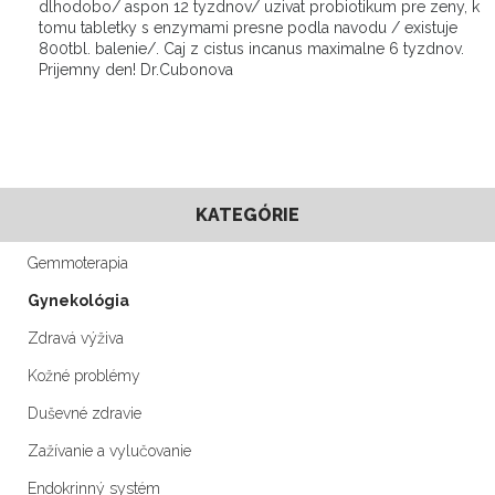
dlhodobo/ aspon 12 tyzdnov/ uzivat probiotikum pre zeny, k
tomu tabletky s enzymami presne podla navodu / existuje
800tbl. balenie/. Caj z cistus incanus maximalne 6 tyzdnov.
Prijemny den! Dr.Cubonova
KATEGÓRIE
Gemmoterapia
Gynekológia
Zdravá výživa
Kožné problémy
Duševné zdravie
Zažívanie a vylučovanie
Endokrinný systém