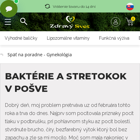
Vrátenie tovaru do 14 dní
0
Rýchle dodanie <36 hod
Doprava nad 70 € zadarmo
Výhodné balíčky
Lipozomálne vitamíny
Funkčná výživa
Vrátenie tovaru do 14 dní
Späť na poradne - Gynekológia
Rýchle dodanie <36 hod
BAKTÉRIE A STRETOKOK
V POŠVE
Dobrý deň, moj problem pretrváva uz od februára tohto
roka a trva do dnes. Najprv som pocitovala príznaky pocit
tlaku v podbrušku, pri pohlavnom styku az pocit bolesti,
stvrdnute brucho, číry, bezfarebný výtok ktorý bol bez
zapachu a zle sa mi mocilo. Moč som mala nakoniec v