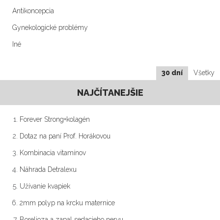
Antikoncepcia
Gynekologické problémy
Iné
30 dní
Všetky
NAJČÍTANEJŠIE
Forever Strong+kolagén
Dotaz na paní Prof. Horákovou
Kombinacia vitamínov
Náhrada Detralexu
Užívanie kvapiek
2mm polyp na krcku maternice
Borelioza a zapal sedacieho nervu