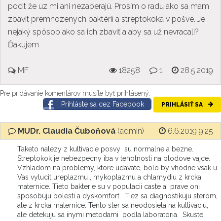
pocit že uz mi ani nezaberajú. Prosím o radu ako sa mam
zbavit premnozenych baktérií a streptokoka v pošve. Je
nejaký spôsob ako sa ich zbaviť a aby sa už nevracali?
Ďakujem
MF
18258
1
28.5.2019
Pre pridávanie komentárov musíte byť prihlásený.
Prihláste sa cez Facebook
PRIHLÁSIŤ SA
MUDr. Claudia Čuboňová
(admin)
6.6.2019 9:25
Taketo nalezy z kultivacie posvy su normalne a bezne.
Streptokok je nebezpecny iba v tehotnosti na plodove vajce.
Vzhladom na problemy, ktore udavate, bolo by vhodne vsak u
Vas vylucit ureplazmu , mykoplazmu a chlamydiu z krcka
maternice. Tieto bakterie su v populacii caste a prave oni
sposobuju bolesti a dyskomfort. Tiez sa diagnostikuju sterom,
ale z krcka maternice. Tento ster sa neodosiela na kultivaciu,
ale detekuju sa inymi metodami podla laboratoria. Skuste