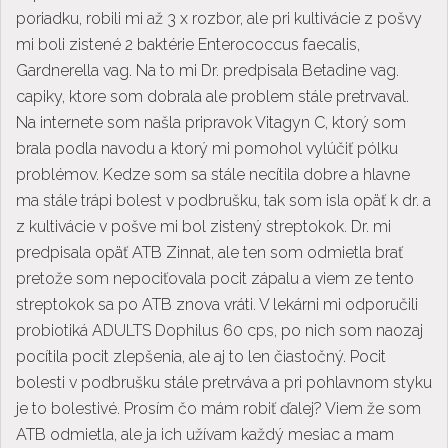
poriadku, robili mi až 3 x rozbor, ale pri kultivácie z pošvy
mi boli zistené 2 baktérie Enterococcus faecalis,
Gardnerella vag. Na to mi Dr. predpisala Betadine vag.
capiky, ktore som dobrala ale problem stále pretrvaval.
Na internete som našla pripravok Vitagyn C, ktorý som
brala podla navodu a ktorý mi pomohol vylúčiť pólku
problémov. Kedze som sa stále necítila dobre a hlavne
ma stále trápi bolest v podbrušku, tak som isla opäť k dr. a
z kultivácie v pošve mi bol zistený streptokok. Dr. mi
predpisala opäť ATB Zinnat, ale ten som odmietla brať
pretože som nepociťovala pocit zápalu a viem ze tento
streptokok sa po ATB znova vráti. V lekárni mi odporučili
probiotiká ADULTS Dophilus 60 cps, po nich som naozaj
pocítila pocit zlepšenia, ale aj to len čiastočný. Pocit
bolesti v podbrušku stále pretrváva a pri pohlavnom styku
je to bolestivé. Prosím čo mám robiť ďalej? Viem že som
ATB odmietla, ale ja ich užívam každý mesiac a mam