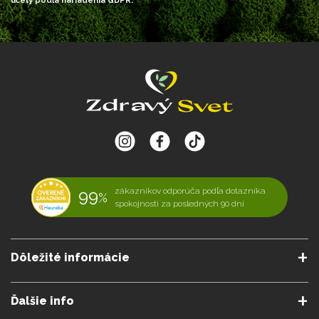
účely podľa nariadenia GDPR.
99
zákazníkov odporúča podľa dotazníka
%
spokojnosti za posledných 90 dní
Dôležité informácie
O nás
Obchodné podmienky
Ďalšie info
Reklamačné podmienky
Podmienky predplatného