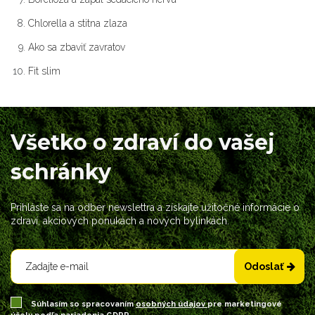
Chlorella a stitna zlaza
Ako sa zbaviť zavratov
Fit slim
Všetko o zdraví do vašej
schránky
Prihláste sa na odber newslettra a získajte užitočné informácie o
zdraví, akciových ponukách a nových bylinkách.
Odoslať
Súhlasím so spracovaním
osobných údajov
pre marketingové