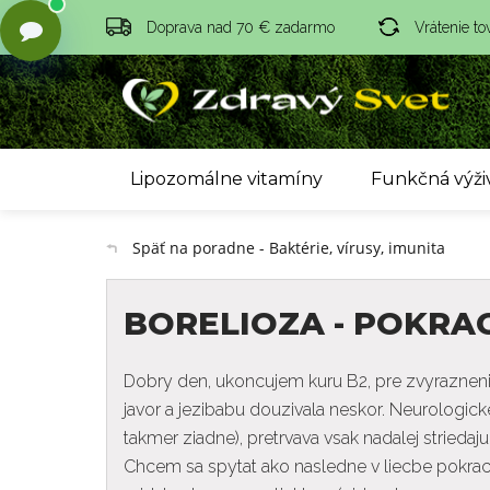
Doprava nad 70 € zadarmo
Vrátenie to
Lipozomálne vitamíny
Funkčná výži
Späť na poradne - Baktérie, vírusy, imunita
BORELIOZA - POKRAC
Dobry den, ukoncujem kuru B2, pre zvyrazne
javor a jezibabu douzivala neskor. Neurologi
takmer ziadne), pretrvava vsak nadalej striedaj
Chcem sa spytat ako nasledne v liecbe pokraco