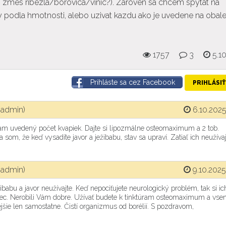
+ zmes ribezla/borovica/vinic?). Zaroven sa chcem spytat na
vky podla hmotnosti, alebo uzivat kazdu ako je uvedene na obal
1757
3
5.1
Prihláste sa cez Facebook
PRIHLÁSIŤ
(admin)
6.10.2025
 tam uvedený počet kvapiek. Dajte si lipozmálne osteomaximum a 2 tob.
 som, že keď vysadíte javor a ježibabu, stav sa upraví. Zatiaľ ich neužívaj
(admin)
9.10.2025
ibabu a javor neužívajte. Keď nepociťujete neurologický problém, tak si ic
ôbec. Nerobili Vám dobre. Užívať budete k tinktúram osteomaximum a vs
šie len samostatne. Čistí organizmus od borélií. S pozdravom,