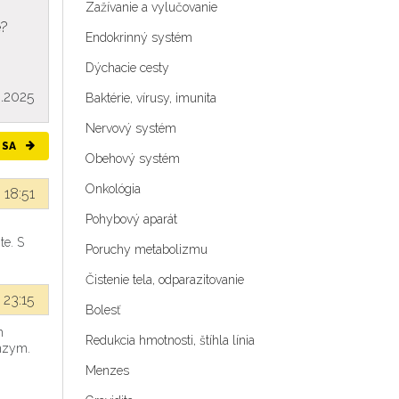
Zažívanie a vylučovanie
e?
Endokrinný systém
Dýchacie cesty
0.2025
Baktérie, vírusy, imunita
Nervový systém
 SA
Obehový systém
Onkológia
 18:51
Pohybový aparát
te. S
Poruchy metabolizmu
Čistenie tela, odparazitovanie
 23:15
Bolesť
h
Redukcia hmotnosti, štíhla línia
enzym.
Menzes