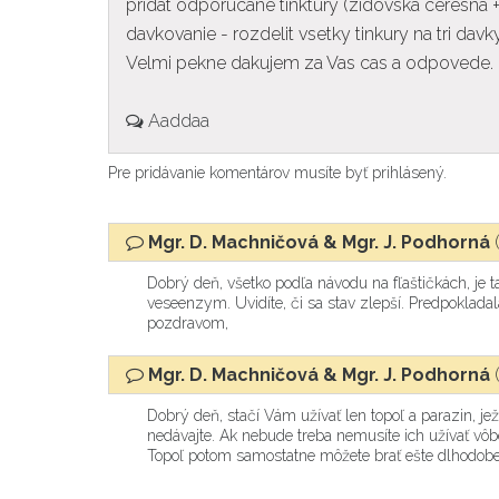
pridat odporucane tinktury (zidovska ceresna 
davkovanie - rozdelit vsetky tinkury na tri da
Velmi pekne dakujem za Vas cas a odpovede.
Aaddaa
Pre pridávanie komentárov musíte byť prihlásený.
Mgr. D. Machničová & Mgr. J. Podhorná
Dobrý deň, všetko podľa návodu na fľaštičkách, je
veseenzym. Uvidíte, či sa stav zlepší. Predpokladala
pozdravom,
Mgr. D. Machničová & Mgr. J. Podhorná
Dobrý deň, stačí Vám užívať len topoľ a parazin, jež
nedávajte. Ak nebude treba nemusíte ich užívať v
Topoľ potom samostatne môžete brať ešte dlhodobej