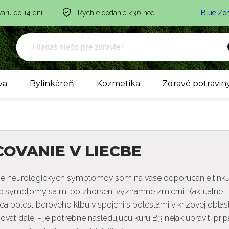
varu do 14 dní
Rýchle dodanie <36 hod
Blue Zo
va
Bylinkáreň
Kozmetika
Zdravé potravin
OVANIE V LIECBE
nie neurologickych symptomov som na vase odporucanie tink
cke symptomy sa mi po zhorseni vyznamne zmiernili (aktualne
uca bolest beroveho klbu v spojeni s bolestami v krizovej oblast
vat dalej - je potrebne nasledujucu kuru B3 nejak upravit, pri