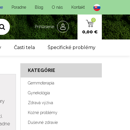
ne
Poradne
Blog
O nás
Kontakt
0
Prihlásenie
0,00 €
y
Časti tela
Špecifické problémy
KATEGÓRIE
Gemmoterapia
Gynekológia
ury
Zdravá výživa
Kožné problémy
i.
Duševné zdravie
padne