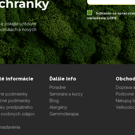
schránky
Súhlasím so spracova
nariadenia GDPR.
 a získajte užitočné
 ponukách a nových
té informácie
Ďalšie info
Obcho
Poradne
Doprava a
né podmienky
Semináre a kurzy
Poštovné 
čné podmienky
Blog
Nakupuj 
ky predplatného
Alergény
Veľkoob
 osobných údajov
Gemmoterapia
nastavenia