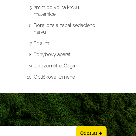
2mm polyp na krcku
maternice
Borelioza a zapal sedacieho
nervu
Fit slim
Pohybový aparát
Lipozomalna Čaga
Obličkové kamene
Odoslať