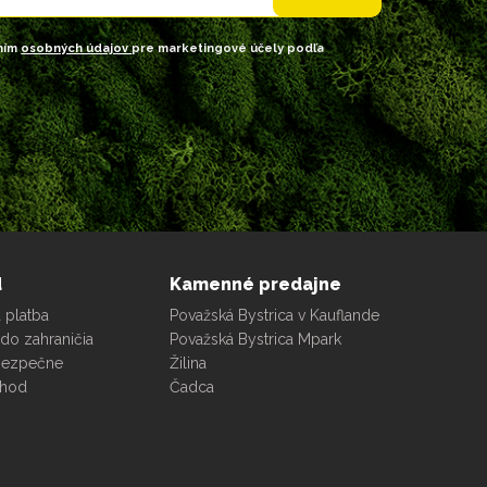
ním
osobných údajov
pre marketingové účely podľa
d
Kamenné predajne
 platba
Považská Bystrica v Kauflande
do zahraničia
Považská Bystrica Mpark
bezpečne
Žilina
chod
Čadca