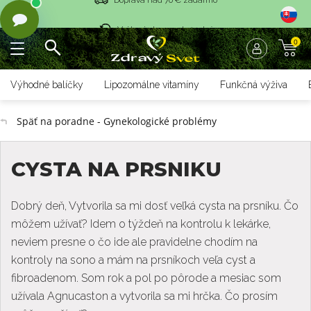
Vrátenie tovaru do 14 dní
0
Rýchle dodanie <36 hod
Doprava nad 70 € zadarmo
Výhodné balíčky
Lipozomálne vitamíny
Funkčná výživa
Vrátenie tovaru do 14 dní
Späť na poradne - Gynekologické problémy
Rýchle dodanie <36 hod
CYSTA NA PRSNIKU
Dobrý deň, Vytvorila sa mi dosť veľká cysta na prsníku. Čo
môžem užívať? Idem o týždeň na kontrolu k lekárke,
neviem presne o čo ide ale pravidelne chodím na
kontroly na sono a mám na prsníkoch veľa cyst a
fibroadenom. Som rok a pol po pôrode a mesiac som
užívala Agnucaston a vytvorila sa mi hrčka. Čo prosím