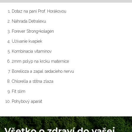
Dotaz na paní Prof. Horákovou
Náhrada Detralexu
Forever Strong+kolagén
Užívanie kvapiek
Kombinacia vitamínov
2mm polyp na krcku maternice
Borelioza a zapal sedacieho nervu
Chlorella a stitna zlaza
Fit slim
Pohybový aparát
Všetko o zdraví do vašej