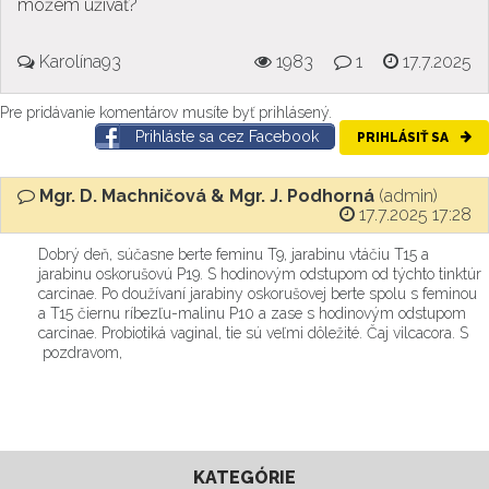
môžem užívať?
Karolína93
1983
1
17.7.2025
Pre pridávanie komentárov musíte byť prihlásený.
Prihláste sa cez Facebook
PRIHLÁSIŤ SA
Mgr. D. Machničová & Mgr. J. Podhorná
(admin)
17.7.2025 17:28
Dobrý deň, súčasne berte feminu T9, jarabinu vtáčiu T15 a
jarabinu oskorušovú P19. S hodinovým odstupom od týchto tinktúr
carcinae. Po doužívaní jarabiny oskorušovej berte spolu s feminou
a T15 čiernu ríbezľu-malinu P10 a zase s hodinovým odstupom
carcinae. Probiotiká vaginal, tie sú veľmi dôležité. Čaj vilcacora. S
pozdravom,
KATEGÓRIE