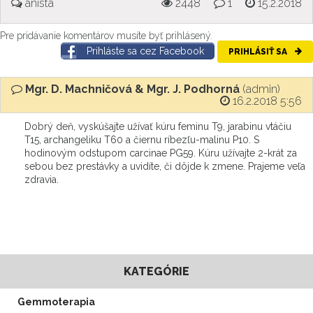
anista
2448
1
15.2.2018
Pre pridávanie komentárov musíte byť prihlásený.
Prihláste sa cez Facebook
PRIHLÁSIŤ SA
Mgr. D. Machničová & Mgr. J. Podhorná
(admin)
16.2.2018 5:56
Dobrý deň, vyskúšajte užívať kúru feminu T9, jarabinu vtáčiu
T15, archangeliku T60 a čiernu ríbezľu-malinu P10. S
hodinovým odstupom carcinae PG59. Kúru užívajte 2-krát za
sebou bez prestávky a uvidíte, či dôjde k zmene. Prajeme veľa
zdravia.
KATEGÓRIE
Gemmoterapia