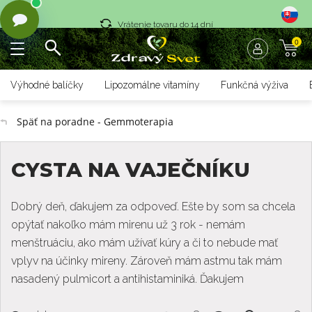
Vrátenie tovaru do 14 dní
0
Rýchle dodanie <36 hod
Doprava nad 70 € zadarmo
Výhodné balíčky
Lipozomálne vitamíny
Funkčná výživa
Vrátenie tovaru do 14 dní
Späť na poradne - Gemmoterapia
Rýchle dodanie <36 hod
CYSTA NA VAJEČNÍKU
Dobrý deň, ďakujem za odpoveď. Ešte by som sa chcela
opýtať nakoľko mám mirenu už 3 rok - nemám
menštruáciu, ako mám užívať kúry a či to nebude mať
vplyv na účinky mireny. Zároveň mám astmu tak mám
nasadený pulmicort a antihistaminiká. Ďakujem