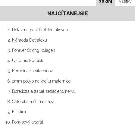
30 dní
Všetky
NAJČÍTANEJŠIE
Dotaz na paní Prof. Horákovou
Náhrada Detralexu
Forever Strong+kolagén
Užívanie kvapiek
Kombinacia vitamínov
2mm polyp na krcku maternice
Borelioza a zapal sedacieho nervu
Chlorella a stitna zlaza
Fit slim
Pohybový aparát