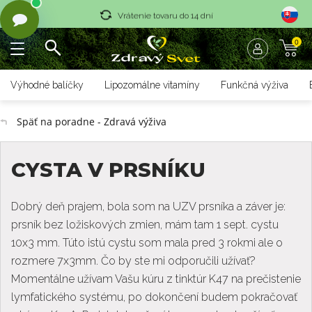
Vrátenie tovaru do 14 dní
0
Rýchle dodanie <36 hod
Doprava nad 70 € zadarmo
Výhodné balíčky
Lipozomálne vitamíny
Funkčná výživa
Vrátenie tovaru do 14 dní
Späť na poradne - Zdravá výživa
Rýchle dodanie <36 hod
CYSTA V PRSNÍKU
Dobrý deň prajem, bola som na UZV prsníka a záver je:
prsník bez ložiskových zmien, mám tam 1 sept. cystu
10x3 mm. Túto istú cystu som mala pred 3 rokmi ale o
rozmere 7x3mm. Čo by ste mi odporučili užívať?
Momentálne užívam Vašu kúru z tinktúr K47 na prečistenie
lymfatického systému, po dokončení budem pokračovať