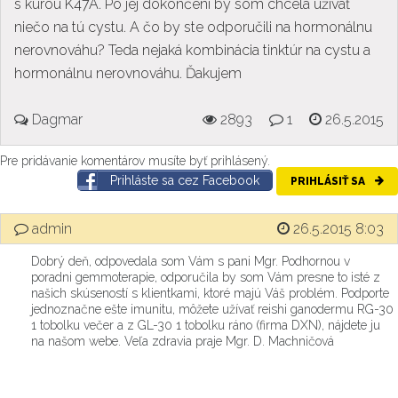
s kúrou K47A. Po jej dokončení by som chcela užívať
niečo na tú cystu. A čo by ste odporučili na hormonálnu
nerovnováhu? Teda nejaká kombinácia tinktúr na cystu a
hormonálnu nerovnováhu. Ďakujem
Dagmar
2893
1
26.5.2015
Pre pridávanie komentárov musíte byť prihlásený.
Prihláste sa cez Facebook
PRIHLÁSIŤ SA
admin
26.5.2015 8:03
Dobrý deň, odpovedala som Vám s pani Mgr. Podhornou v
poradni gemmoterapie, odporučila by som Vám presne to isté z
našich skúseností s klientkami, ktoré majú Váš problém. Podporte
jednoznačne ešte imunitu, môžete užívať reishi ganodermu RG-30
1 tobolku večer a z GL-30 1 tobolku ráno (firma DXN), nájdete ju
na našom webe. Veľa zdravia praje Mgr. D. Machničová