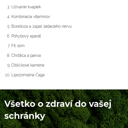
Užívanie kvapiek
Kombinacia vitamínov
Borelioza a zapal sedacieho nervu
Pohybový aparát
Fit slim
Chrbtica a panva
Obličkové kamene
Lipozomalna Čaga
Všetko o zdraví do vašej
schránky