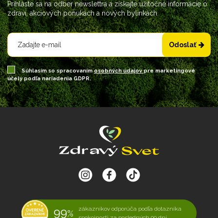
Prihláste sa na odber newslettra a získajte užitočné informácie o
zdraví, akciových ponukách a nových bylinkách.
Odoslať
Súhlasím so spracovaním
osobných údajov
pre marketingové
účely podľa nariadenia GDPR.
99
zákazníkov odporúča podľa dotazníka
%
spokojnosti za posledných 90 dní