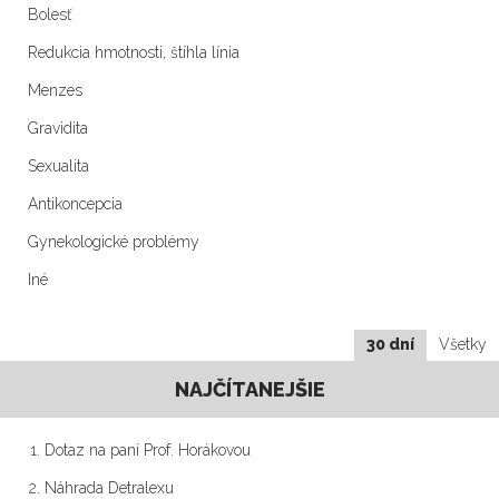
Bolesť
Redukcia hmotnosti, štíhla línia
Menzes
Gravidita
Sexualita
Antikoncepcia
Gynekologické problémy
Iné
30 dní
Všetky
NAJČÍTANEJŠIE
Dotaz na paní Prof. Horákovou
Náhrada Detralexu