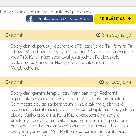
Pre pridávanie komentárov musíte byť prihlásený.
Prihláste sa cez Facebook
PRIHLÁSIŤ SA
admin
6.4.2013 12:37
Dobrý den, doporučuji: eleuterokok T6, ptačí jeřáb T15, femina T9
a bříza P2, po bříze černý rybíz-maliník P10 a po této směsi ještě
vřes P48. Kúru může zopakovat ještě jednu . Pak je ozvete,
sestavíme pokračovací. Hezký den a nashledanou
Mgr.J.Podhorná
admin
7.4.2013 1:44
Dobrý deň, gemmoterapiu,ktorú Vám pani Mgr. Podhorná
odporučila, je špeciálne zostavená na Váš zdravotný problém.
Gemmoterapiou sa zaoberá veľmi dlho, a tak má aj obrovské
skúsenosti s kombináciou bylín, ktoré potrebujete na to, aby ste sa
zbavili Vášho problému. Kúra K42 je všeobecná na ženské
problémy, špeciálne na revitalizáciu organizmu, na spomalenie
prejavov stárnutia, priaznivo pôsobí na pleť a rieši celulitídu. Na
cysty a myómy pani Mgr. Podhorná odporúča inú kombináciu