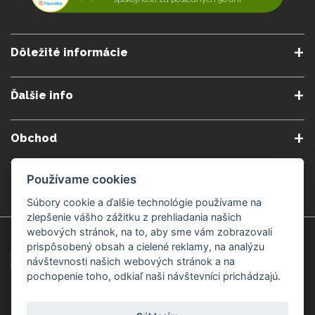
Dôležité informácie
O nás
Obchodné podmienky
Ďalšie info
Reklamačné podmienky
Podmienky predplatného
Poradne
Semináre a kurzy
Ochrana osobných údajov
Kontakt
Obchod
Blog
Alergény
Cookies nastavenia
Doprava a platba
Poštovné do zahraničia
Používame cookies
Gemmoterapia
Kamenné predajne
Nakupuj bezpečne
Veľkoobchod
Súbory cookie a ďalšie technológie používame na
Považská Bystrica v Kauflande
Považská Bystrica Mpark
zlepšenie vášho zážitku z prehliadania našich
webových stránok, na to, aby sme vám zobrazovali
Záruka kvality
Žilina
Čadca
prispôsobený obsah a cielené reklamy, na analýzu
návštevnosti našich webových stránok a na
pochopenie toho, odkiaľ naši návštevníci prichádzajú.
Platobné metódy