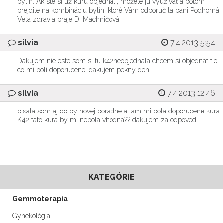
bylín. Ak ste si už kúru objednali, môžete ju využívať a potom
prejdite na kombináciu bylín, ktoré Vám odporučila pani Podhorná.
Veľa zdravia praje D. Machničová
silvia
7.4.2013 5:54
Dakujem nie este som si tu k42neobjednala chcem si objednat tie
co mi boli doporucene .dakujem pekny den
silvia
7.4.2013 12:46
pisala som aj do bylnovej poradne a tam mi bola doporucene kura
K42 tato kura by mi nebola vhodna?? dakujem za odpoved
KATEGÓRIE
Gemmoterapia
Gynekológia