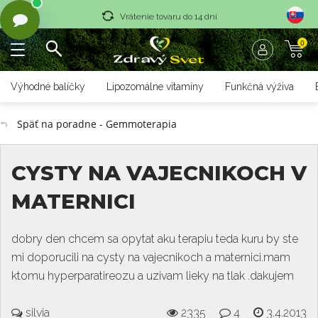
Vrátenie tovaru do 14 dní
0
Rýchle dodanie <36 hod
Doprava nad 70 € zadarmo
Výhodné balíčky
Lipozomálne vitamíny
Funkčná výživa
Vrátenie tovaru do 14 dní
Späť na poradne - Gemmoterapia
Rýchle dodanie <36 hod
CYSTY NA VAJECNIKOCH V
MATERNICI
dobry den chcem sa opytat aku terapiu teda kuru by ste
mi doporucili na cysty na vajecnikoch a maternici.mam
ktomu hyperparatireozu a uzivam lieky na tlak .dakujem
silvia
2335
4
3.4.2013