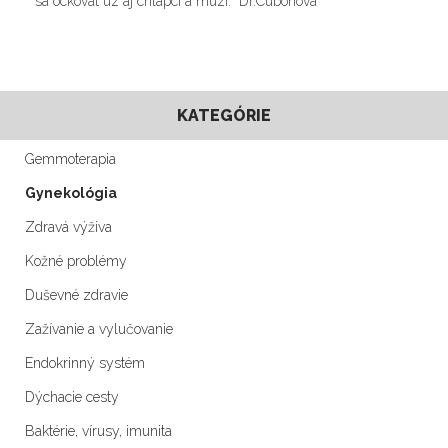
sa ockovat uz aj chlapci a muzi. Dr.Cubonova
KATEGÓRIE
Gemmoterapia
Gynekológia
Zdravá výživa
Kožné problémy
Duševné zdravie
Zažívanie a vylučovanie
Endokrinný systém
Dýchacie cesty
Baktérie, vírusy, imunita