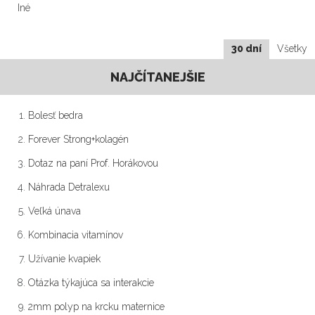
Iné
30 dní
Všetky
NAJČÍTANEJŠIE
Bolesť bedra
Forever Strong+kolagén
Dotaz na paní Prof. Horákovou
Náhrada Detralexu
Veľká únava
Kombinacia vitamínov
Užívanie kvapiek
Otázka týkajúca sa interakcie
2mm polyp na krcku maternice