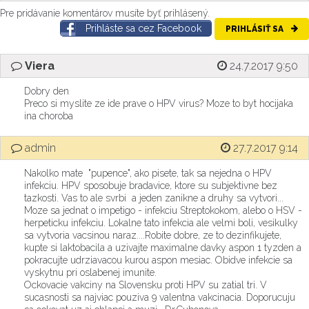
Pre pridávanie komentárov musíte byť prihlásený.
Prihláste sa cez Facebook
PRIHLÁSIŤ SA
Viera
24.7.2017 9:50
Dobry den
Preco si myslite ze ide prave o HPV virus? Moze to byt hocijaka
ina choroba
admin
27.7.2017 9:14
Nakolko mate "pupence", ako pisete, tak sa nejedna o HPV
infekciu. HPV sposobuje bradavice, ktore su subjektivne bez
tazkosti. Vas to ale svrbi a jeden zanikne a druhy sa vytvori...
Moze sa jednat o impetigo - infekciu Streptokokom, alebo o HSV -
herpeticku infekciu. Lokalne tato infekcia ale velmi boli, vesikulky
sa vytvoria vacsinou naraz....Robite dobre, ze to dezinfikujete,
kupte si laktobacila a uzivajte maximalne davky aspon 1 tyzden a
pokracujte udrziavacou kurou aspon mesiac. Obidve infekcie sa
vyskytnu pri oslabenej imunite.
Ockovacie vakciny na Slovensku proti HPV su zatial tri. V
sucasnosti sa najviac pouziva 9 valentna vakcinacia. Doporucuju