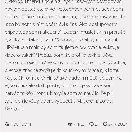
Z dôvodu menštruácie a z iných časových dôvodov sa
neviem dostať k lekárke. Posledných pár mesiacov som
mala stáleho sexuálneho partnera, aj keď nie záväzne, ale
rada by som s ním opäť trávila čas. Ako postupovať v
prípade, že som nakazená? Budem musieť s ním prerušiť
fyzický kontakt? (mám 23 rokov). Pokiaľ by mi nezistili
HPV vírus a mala by som záujem o očkovanie, existuje
viacero vakcín? Počula som, že proti rakovine kŕčka
maternice existujú 2 vakcíny, pričom jedna je vraj škodlivá,
pretože značne zvyšuje riziko rakoviny. Viete aj k tomu
napísať informácie? Hneď ako budem môcť, pôjdem na
vyšetrenie, ale do tej doby je ešte nejaký čas a som
nervózna kôvli tomu. Navyše som sa naučila, že pri
lekároch je vždy dobré vypočuť si viacero názorov.
Ďakujem
nechcem
4451
2
24.7.2017