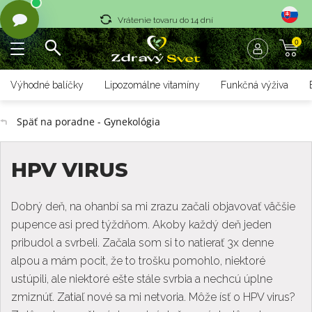
Vrátenie tovaru do 14 dní
0
Rýchle dodanie <36 hod
Doprava nad 70 € zadarmo
Výhodné balíčky
Lipozomálne vitamíny
Funkčná výživa
Vrátenie tovaru do 14 dní
Späť na poradne - Gynekológia
Rýchle dodanie <36 hod
HPV VIRUS
Dobrý deň, na ohanbí sa mi zrazu začali objavovať väčšie
pupence asi pred týždňom. Akoby každý deň jeden
pribudol a svrbeli. Začala som si to natierať 3x denne
alpou a mám pocit, že to trošku pomohlo, niektoré
ustúpili, ale niektoré ešte stále svrbia a nechcú úplne
zmiznúť. Zatiaľ nové sa mi netvoria. Môže ísť o HPV virus?