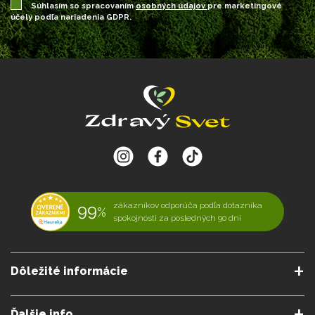
Súhlasím so spracovaním
osobných údajov
pre marketingové
účely podľa nariadenia GDPR.
99
zákazníkov odporúča podľa dotazníka
%
spokojnosti za posledných 90 dní
Dôležité informácie
O nás
Obchodné podmienky
Ďalšie info