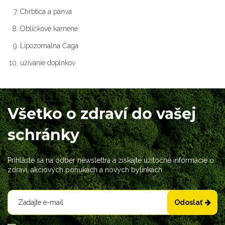
Chrbtica a panva
Obličkové kamene
Lipozomalna Čaga
užívanie doplnkov
Všetko o zdraví do vašej
schránky
Prihláste sa na odber newslettra a získajte užitočné informácie o
zdraví, akciových ponukách a nových bylinkách.
Odoslať