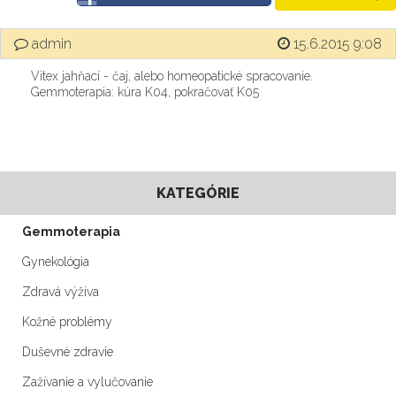
admin
15.6.2015 9:08
Vitex jahňací - čaj, alebo homeopatické spracovanie.
Gemmoterapia: kúra K04, pokračovať K05
KATEGÓRIE
Gemmoterapia
Gynekológia
Zdravá výživa
Kožné problémy
Duševné zdravie
Zažívanie a vylučovanie