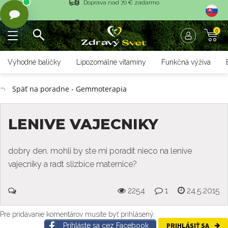
Vrátenie tovaru do 14 dní
0
Rýchle dodanie <36 hod
Doprava nad 70 € zadarmo
Výhodné balíčky
Lipozomálne vitamíny
Funkčná výživa
Vrátenie tovaru do 14 dní
Späť na poradne - Gemmoterapia
Rýchle dodanie <36 hod
LENIVE VAJECNIKY
dobry den. mohli by ste mi poradit nieco na lenive
vajecniky a radt slizbice maternice?
2254
1
24.5.2015
Pre pridávanie komentárov musíte byť prihlásený.
Prihláste sa cez Facebook
PRIHLÁSIŤ SA