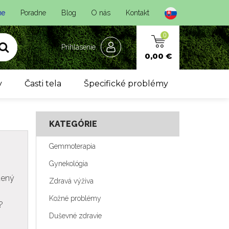
ne
Poradne
Blog
O nás
Kontakt
0
Prihlásenie
0,00 €
y
Časti tela
Špecifické problémy
KATEGÓRIE
Gemmoterapia
Gynekológia
tený
Zdravá výživa
Kožné problémy
?
Duševné zdravie