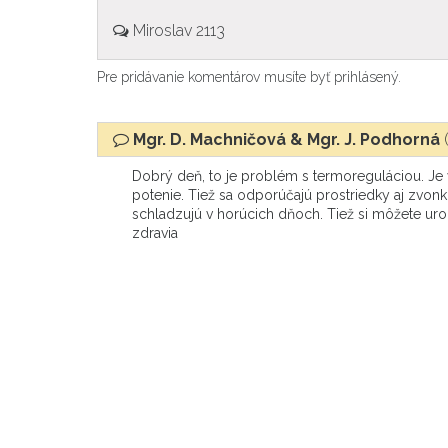
Miroslav 2113
Pre pridávanie komentárov musíte byť prihlásený.
Mgr. D. Machničová & Mgr. J. Podhorná
Dobrý deň, to je problém s termoreguláciou. Je vš
potenie. Tiež sa odporúčajú prostriedky aj zvon
schladzujú v horúcich dňoch. Tiež si môžete u
zdravia