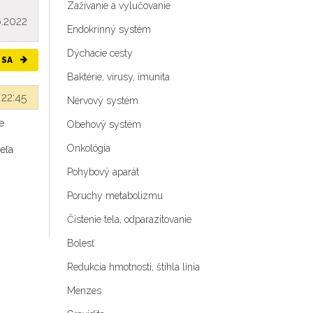
Zažívanie a vylučovanie
6.2022
Endokrinný systém
Dýchacie cesty
 SA
Baktérie, vírusy, imunita
 22:45
Nervový systém
e
Obehový systém
Onkológia
eľa
Pohybový aparát
Poruchy metabolizmu
Čistenie tela, odparazitovanie
Bolesť
Redukcia hmotnosti, štíhla línia
Menzes