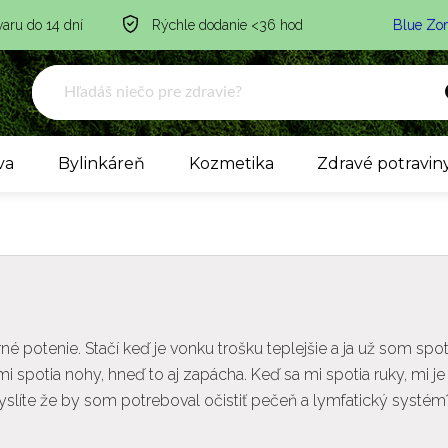
varu do 14 dní
Rýchle dodanie <36 hod
Blue Zo
va
Bylinkáreň
Kozmetika
Zdravé potravin
 potenie. Stačí keď je vonku trošku teplejšie a ja už som spo
mi spotia nohy, hneď to aj zapácha. Keď sa mi spotia ruky, mi je
líte že by som potreboval očistiť pečeň a lymfatický systém