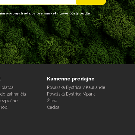
ním
osobných údajov
pre marketingové účely podľa
d
Kamenné predajne
 platba
Považská Bystrica v Kauflande
do zahraničia
Považská Bystrica Mpark
bezpečne
Žilina
chod
Čadca