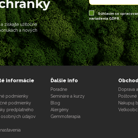
schránky
Súhlasím so spracova
nariadenia GDPR.
 a získajte užitočné
 ponukách a nových
té informácie
Ďalšie info
Obcho
Poradne
Doprava a
né podmienky
Semináre a kurzy
Poštovné 
čné podmienky
Blog
Nakupuj 
ky predplatného
Alergény
Veľkoob
 osobných údajov
Gemmoterapia
nastavenia