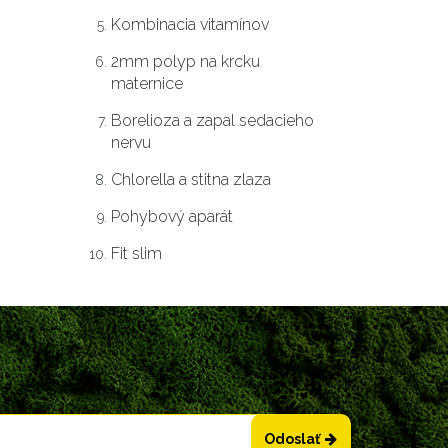
Kombinacia vitamínov
2mm polyp na krcku
maternice
Borelioza a zapal sedacieho
nervu
Chlorella a stitna zlaza
Pohybový aparát
Fit slim
Odoslať