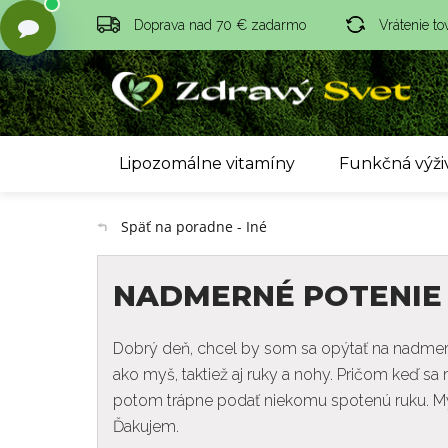
Doprava nad 70 € zadarmo
Vrátenie to
Lipozomálne vitamíny
Funkčná výži
Späť na poradne - Iné
NADMERNÉ POTENIE
Dobrý deň, chcel by som sa opýtať na nadmerné
ako myš, taktiež aj ruky a nohy. Pričom keď sa 
potom trápne podať niekomu spotenú ruku. Mys
Ďakujem.