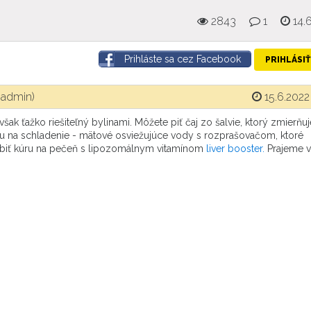
2843
1
14.
Prihláste sa cez Facebook
PRIHLÁSIŤ
(admin)
15.6.2022
ak ťažko riešiteľný bylinami. Môžete piť čaj zo šalvie, ktorý zmierňuj
ku na schladenie - mätové osviežujúce vody s rozprašovačom, ktoré
robiť kúru na pečeň s lipozomálnym vitamínom
liver booster.
Prajeme v