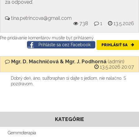
za odpoveď.
tina.petrincova@gmail.com
738
1
13.5.2026
Pre pridávanie komentárov musíte byť prihlásený.
Prihláste sa cez Facebook
PRIHLÁSIŤ SA
Mgr. D. Machničová & Mgr. J. Podhorná
(admin)
13.5.2026 20:07
Dobrý deň, áno, sulforaphan si dajte s jedlom, nie nalačno. S
pozdravom,
KATEGÓRIE
Gemmoterapia