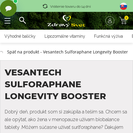
Vrátenie tovaru do 14 dní
0
Rýchle dodanie <36 hod
Doprava nad 70 € zadarmo
Výhodné balíčky
Lipozomálne vitamíny
Funkčná výživa
Vrátenie tovaru do 14 dní
Späť na produkt - Vesantech Sulforaphane Longevity Booster
Rýchle dodanie <36 hod
VESANTECH
SULFORAPHANE
LONGEVITY BOOSTER
Dobrý deň, produkt som si zakúpila a teším sa. Chcem sa
ale opýtať, ako žena v menopauze užívam biobalance
tablety .Môžem súčasne užívať surlforaphane? Ďakujem