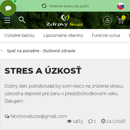
Vrátenie tovaru do 14 dní
0
Rýchle dodanie <36 hod
Doprava nad 70 € zadarmo
Výhodné balíčky
Lipozomálne vitamíny
Funkčná výživa
Vrátenie tovaru do 14 dní
Späť na poradne - Duševné zdravie
Rýchle dodanie <36 hod
STRES A ÚZKOSŤ
Dobrý deň, potrebovala by som niečo na zníženie stresu,
úzkosti a depresií pre ženu v preddôchodkovom veku.
Ďakujem
fabcinovalucie@gmail.com
1463
1
24.1.2026