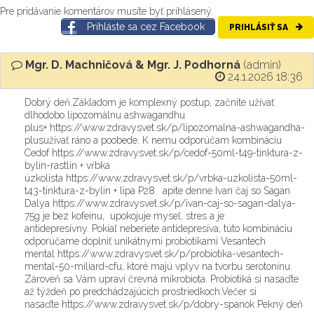
Pre pridávanie komentárov musíte byť prihlásený.
Prihláste sa cez Facebook
PRIHLÁSIŤ SA
Mgr. D. Machničová & Mgr. J. Podhorná
(admin)
24.1.2026 18:36
Dobrý deň.Základom je komplexný postup, začnite užívať
dlhodobo lipozomálnu ashwagandhu
plus+ https://www.zdravysvet.sk/p/lipozomalna-ashwagandha-
plusužívať ráno a poobede. K nemu odporúčam kombináciu
Cedof https://www.zdravysvet.sk/p/cedof-50ml-t49-tinktura-z-
bylin-rastlin + vŕbka
úzkolista https://www.zdravysvet.sk/p/vrbka-uzkolista-50ml-
t43-tinktura-z-bylin + lipa P28. apite denne Ivan čaj so Sagan
Dalya https://www.zdravysvet.sk/p/ivan-caj-so-sagan-dalya-
75g je bez kofeinu, upokojuje myseľ, stres a je
antidepresívny. Pokiaľ neberiete antidepresíva, túto kombináciu
odporúčame doplniť unikátnymi probiotikami Vesantech
mental https://www.zdravysvet.sk/p/probiotika-vesantech-
mental-50-miliard-cfu, ktoré majú vplyv na tvorbu serotonínu.
Zároveň sa Vám upraví črevná mikrobiota. Probiotiká si nasaďte
až týždeň po predchádzajúcich prostriedkoch.Večer si
nasaďte https://www.zdravysvet.sk/p/dobry-spanok Pekný deň