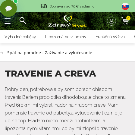
Doprava nad 70 € zadarmo
0
Vrátenie tovaru do 14 dní
Rýchle dodanie <36 hod
Výhodné balíčky
Lipozomálne vitamíny
Funkčná výživa
Doprava nad 70 € zadarmo
Späť na poradne - Zažívanie a vylučovanie
Vrátenie tovaru do 14 dní
Rýchle dodanie <36 hod
TRAVENIE A CREVA
Dobry den, potrebovala by som poradit ohladom
travenia.Beriem probiotika dlhodobo,ale chce to zmenu.
Pred 6rokmi mi vybrali nador na hrubom creve. Mam
pomensie travenie od puberty,a vylucovanie tiez nie je
uplne top. Hladam nieco medzi probiotikami a
lipozomalnymi vitaminmi, co by mi zlepsilo travenie,