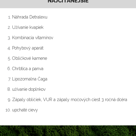
NAJČÍTANEJŠIE
Náhrada Detralexu
Užívanie kvapiek
Kombinacia vitamínov
Pohybový aparát
Obličkové kamene
Chrbtica a panva
Lipozomalna Čaga
užívanie doplnkov
Zápaly obličiek, VUR a zápaly močových ciest 3 ročná dcéra
upchaté cievy