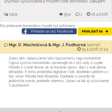
urychlilo vylucovanie a mozem brat dlhodobo. Dakujem
lujza
954
1
16.4.2026
Pre pridávanie komentárov musíte byť prihlásený.
Prihláste sa cez Facebook
PRIHLÁSIŤ SA
Mgr. D. Machničová & Mgr. J. Podhorná
(admin)
19.4.2026 17:24
Dobrý deň, odporúčame Vám lipozomálnu čagu koncentrát.
Čajovú lyžičku koncentrátu zamiešajte do 2 dcl vody a vypite.
Môžete 2-3-krát denne, ak sa trávenie upraví, stačí 1-krát denne
dlhodobo. K tomu probiotiká digestive 1 tob. doobeda s jedlom a 1
tob. večer. Môžete brať dlhodobo. Doobeda si zaraďte do
jedálnička ovocie, poobede zeleninu. Upraví sa tak aj vylučovanie.
S pozdravom,