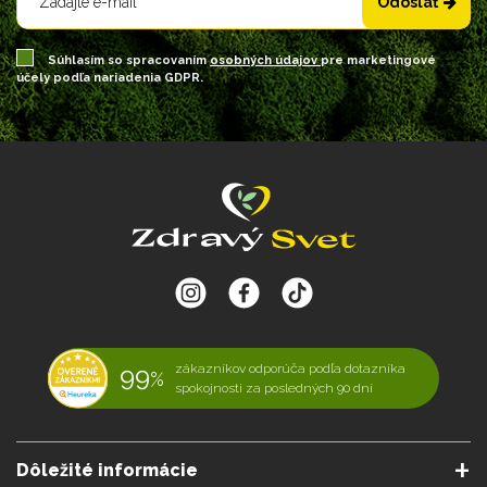
Odoslať
Súhlasím so spracovaním
osobných údajov
pre marketingové
účely podľa nariadenia GDPR.
99
zákazníkov odporúča podľa dotazníka
%
spokojnosti za posledných 90 dní
Dôležité informácie