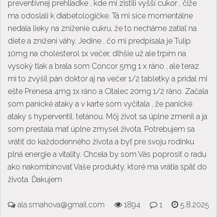
preventívnej prehliadke , kde mi zistili vyšší cukor , čiže
ma odoslali k diabetologičke. Tá mi síce momentálne
nedala lieky na zníženie cukru, že to necháme zatiaľ na
diete a znížení váhy. Jedine , čo mi predpísala je Tulip
10mg na cholesterol 1x večer, dlhšie už ale trpím na
vysoký tlak a brala som Concor 5mg 1 x ráno , ale teraz
mi to zvýšil pán doktor aj na večer 1/2 tabletky a pridal mi
ešte Prenesa 4mg 1x ráno a Citalec 20mg 1/2 ráno. Začala
som panické ataky a v karte som vyčítala , že panické
ataky s hyperventil. tetánou. Môj život sa úplne zmenil a ja
som prestala mať úplne zmysel života. Potrebujem sa
vrátiť do každodenného života a byť pre svoju rodinku
plná energie a vitality. Chcela by som Vás poprosiť o radu
ako nakombinovať Vaše produkty, ktoré ma vrátia späť do
života. Ďakujem
ala.smahova@gmail.com
1894
1
5.8.2025