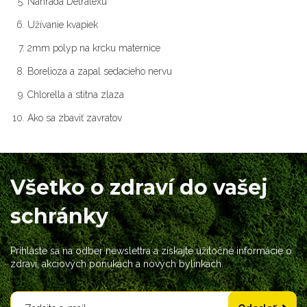
Náhrada Detralexu
Užívanie kvapiek
2mm polyp na krcku maternice
Borelioza a zapal sedacieho nervu
Chlorella a stitna zlaza
Ako sa zbaviť zavratov
Všetko o zdraví do vašej
schránky
Prihláste sa na odber newslettra a získajte užitočné informácie o
zdraví, akciových ponukách a nových bylinkách.