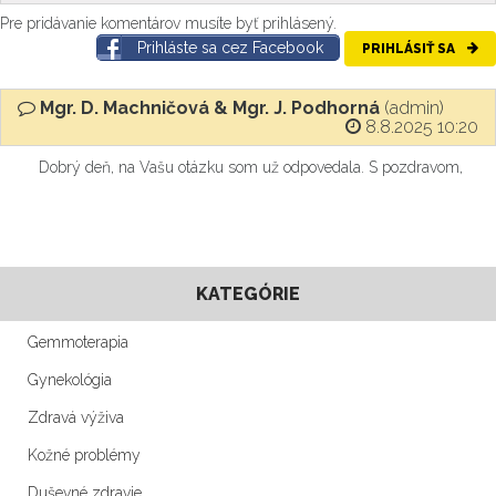
Pre pridávanie komentárov musíte byť prihlásený.
Prihláste sa cez Facebook
PRIHLÁSIŤ SA
Mgr. D. Machničová & Mgr. J. Podhorná
(admin)
8.8.2025 10:20
Dobrý deň, na Vašu otázku som už odpovedala. S pozdravom,
KATEGÓRIE
Gemmoterapia
Gynekológia
Zdravá výživa
Kožné problémy
Duševné zdravie