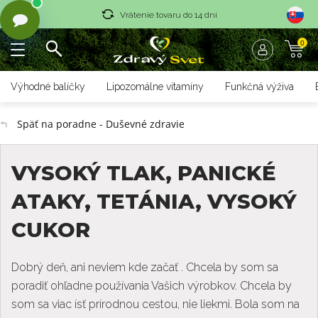
Vrátenie tovaru do 14 dní
0
Rýchle dodanie <36 hod
Doprava nad 70 € zadarmo
Výhodné balíčky
Lipozomálne vitamíny
Funkčná výživa
Vrátenie tovaru do 14 dní
Späť na poradne - Duševné zdravie
Rýchle dodanie <36 hod
VYSOKÝ TLAK, PANICKÉ
ATAKY, TETÁNIA, VYSOKÝ
CUKOR
Dobrý deň, ani neviem kde začať . Chcela by som sa
poradiť ohľadne používania Vašich výrobkov. Chcela by
som sa viac ísť prírodnou cestou, nie liekmi. Bola som na