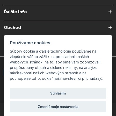
O nás
Obchodné podmienky
Ďalšie info
Reklamačné podmienky
Podmienky predplatného
Poradne
Semináre a kurzy
Ochrana osobných údajov
Kontakt
Obchod
Blog
Alergény
Cookies nastavenia
Doprava a platba
Poštovné do zahraničia
Používame cookies
Gemmoterapia
Kamenné predajne
Nakupuj bezpečne
Veľkoobchod
Súbory cookie a ďalšie technológie používame na
Považská Bystrica v Kauflande
Považská Bystrica Mpark
zlepšenie vášho zážitku z prehliadania našich
webových stránok, na to, aby sme vám zobrazovali
Záruka kvality
Žilina
Čadca
prispôsobený obsah a cielené reklamy, na analýzu
návštevnosti našich webových stránok a na
pochopenie toho, odkiaľ naši návštevníci prichádzajú.
Platobné metódy
Súhlasím
Zmeniť moje nastavenia
© Copyright 2008-2026 ZdravýSvet.sk
Všetky práva vyhradené.