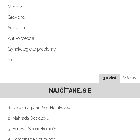
Menzes
Gravidita
Sexualita
Antikoncepcia
Gynekologické problémy
Iné
30 dní
Všetky
NAJČÍTANEJŠIE
Dotaz na paní Prof. Horákovou
Náhrada Detralexu
Forever Strong+kolagén
Kombinacia vitamínov