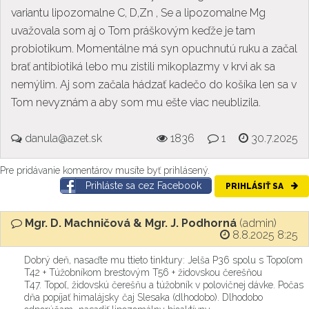
variantu lipozomalne C, D,Zn , Se a lipozomalne Mg
uvažovala som aj o Tom práškovým keďže je tam
probiotikum. Momentálne má syn opuchnutú ruku a začal
brať antibiotiká lebo mu zistili mikoplazmy v krvi ak sa
nemýlim. Aj som začala hádzať kadečo do košíka len sa v
Tom nevyznám a aby som mu ešte viac neublizila.
danula@azet.sk
1836
1
30.7.2025
Pre pridávanie komentárov musíte byť prihlásený.
Prihláste sa cez Facebook
PRIHLÁSIŤ SA
Mgr. D. Machničová & Mgr. J. Podhorná
(admin)
8.8.2025 8:25
Dobrý deň, nasaďte mu ttieto tinktury: Jelša P36 spolu s Topoľom
T42 + Túžobníkom brestovým T56 + židovskou čerešňou
T47. Topoľ, židovskú čerešňu a túžobník v polovičnej dávke. Počas
dňa popíjať himalájsky čaj Slesaka (dlhodobo). Dlhodobo