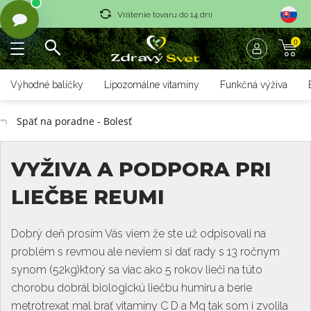
Vrátenie tovaru do 14 dní
0
Rýchle dodanie <36 hod
Doprava nad 70 € zadarmo
Výhodné balíčky
Lipozomálne vitamíny
Funkčná výživa
Vrátenie tovaru do 14 dní
Späť na poradne - Bolesť
Rýchle dodanie <36 hod
VYŽIVA A PODPORA PRI
LIEČBE REUMI
Dobrý deň prosím Vás viem že ste už odpisovali na
problém s revmou ale neviem si dať rady s 13 ročnym
synom (52kg)ktorý sa viac ako 5 rokov lieči na túto
chorobu dobrál biologickú liečbu humiru a berie
metrotrexat mal brať vitamíny C D a Mg tak som i zvolila