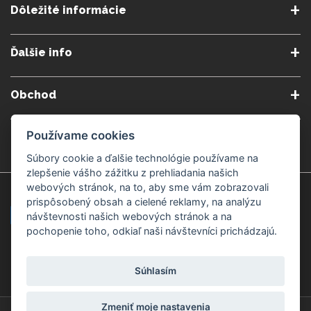
Dôležité informácie
O nás
Obchodné podmienky
Ďalšie info
Reklamačné podmienky
Podmienky predplatného
Poradne
Semináre a kurzy
Ochrana osobných údajov
Kontakt
Obchod
Blog
Alergény
Cookies nastavenia
Doprava a platba
Poštovné do zahraničia
Používame cookies
Gemmoterapia
Kamenné predajne
Nakupuj bezpečne
Veľkoobchod
Súbory cookie a ďalšie technológie používame na
Považská Bystrica v Kauflande
Považská Bystrica Mpark
zlepšenie vášho zážitku z prehliadania našich
webových stránok, na to, aby sme vám zobrazovali
Záruka kvality
Žilina
Čadca
prispôsobený obsah a cielené reklamy, na analýzu
návštevnosti našich webových stránok a na
pochopenie toho, odkiaľ naši návštevníci prichádzajú.
Platobné metódy
Súhlasím
Zmeniť moje nastavenia