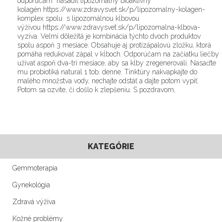
odporúčam nasadiť lipozomálny bioaktívny
kolagén https://www.zdravysvet.sk/p/lipozomalny-kolagen-
komplex spolu s lipozomálnou kĺbovou
výživou https://www.zdravysvet.sk/p/lipozomalna-klbova-
vyziva. Veľmi dôležitá je kombinácia týchto dvoch produktov
spolu aspoň 3 mesiace. Obsahuje aj protizápalovú zložku, ktorá
pomáha redukovať zápal v kĺboch. Odporúčam na začiatku liečby
užívať aspoň dva-tri mesiace, aby sa kĺby zregenerovali. Nasaďte
mu probiotiká natural 1 tob. denne. Tinktúry nakvapkajte do
malého množstva vody, nechajte odstáť a dajte potom vypiť.
Potom sa ozvite, či došlo k zlepšeniu. S pozdravom,
KATEGÓRIE
Gemmoterapia
Gynekológia
Zdravá výživa
Kožné problémy