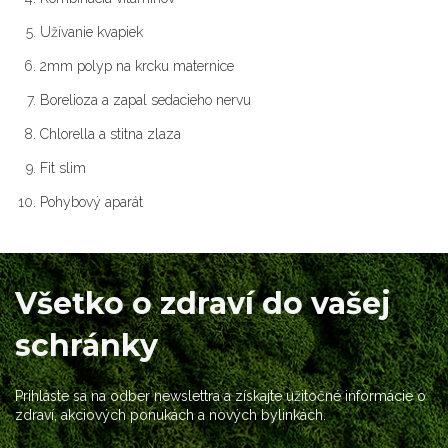
Užívanie kvapiek
2mm polyp na krcku maternice
Borelioza a zapal sedacieho nervu
Chlorella a stitna zlaza
Fit slim
Pohybový aparát
Všetko o zdraví do vašej
schránky
Prihláste sa na odber newslettra a získajte užitočné informácie o
zdraví, akciových ponukách a nových bylinkách.