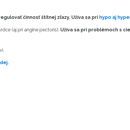
egulovať činnosť štítnej zľazy. Užíva sa pri
hypo aj hyper
dce (aj pri angine pectoris).
Užíva sa pri problémoch s ci
i.
dej.