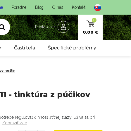
ne
Poradne
Blog
O nás
Kontakt
0
Prihlásenie
0,00 €
y
Časti tela
Špecifické problémy
ov rastlín
11 - tinktúra z púčikov
potrebe regulovať činnosť štítnej zľazy. Užíva sa pri
y.
Zobraziť viac