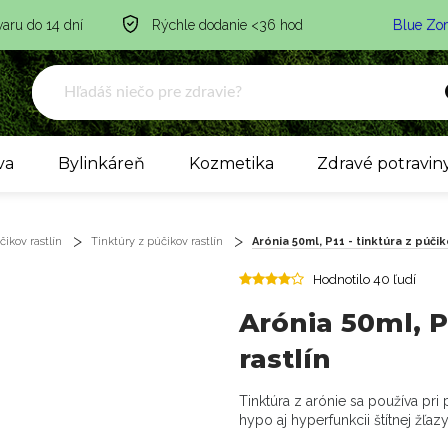
varu do 14 dní
Rýchle dodanie <36 hod
Blue Zo
va
Bylinkáreň
Kozmetika
Zdravé potravin
ikov rastlín
Tinktúry z púčikov rastlín
Arónia 50ml, P11 - tinktúra z púčik
Hodnotilo 40 ľudí
Arónia 50ml, P
rastlín
Tinktúra z arónie sa používa pri 
hypo aj hyperfunkcii štítnej žľaz