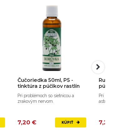
Čučoriedka 50ml, P5 -
Ruža 50ml, P41 -
tinktúra z púčikov rastlín
púčikov rastlín
Pri problémoch so sietnicou a
Pri alergiách, zápaloc
zrakovým nervom.
astme.
7,20 €
7,20 €
KÚPIŤ