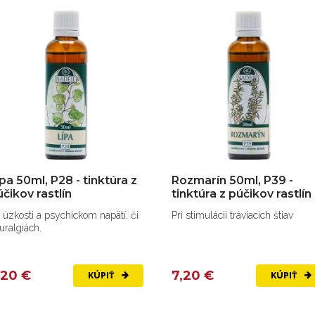
pa 50ml, P28 - tinktúra z
Rozmarín 50ml, P39 -
čikov rastlín
tinktúra z púčikov rastlín
i úzkosti a psychickom napätí, či
Pri stimulácii tráviacich štiav
uralgiách.
,20 €
7,20 €
KÚPIŤ
KÚPIŤ