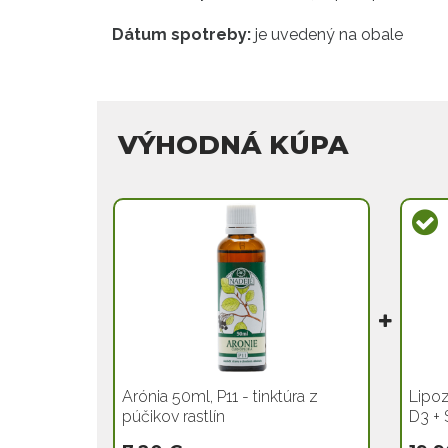
Dátum spotreby:
je uvedený na obale
VÝHODNÁ KÚPA
Arónia 50ml, P11 - tinktúra z
Lipoz
púčikov rastlín
D3 + 