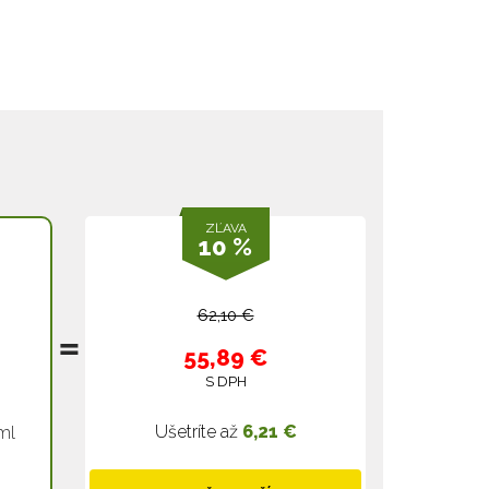
ZĽAVA
10 %
62,10 €
55,89 €
S DPH
Ušetríte až
6,21 €
ml