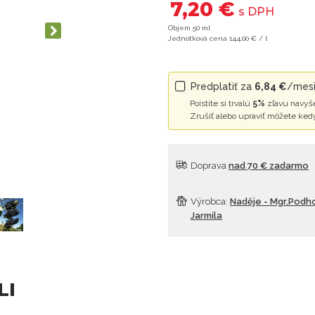
7,20 €
s DPH
Objem 50 ml
Jednotková cena 144,00 € / l
Predplatiť za
6,84 €
/mesi
Poistite si trvalú
5%
zľavu navyše
Zrušiť alebo upraviť môžete ked
Doprava
nad 70 € zadarmo
Výrobca:
Naděje - Mgr.Podh
Jarmila
LI