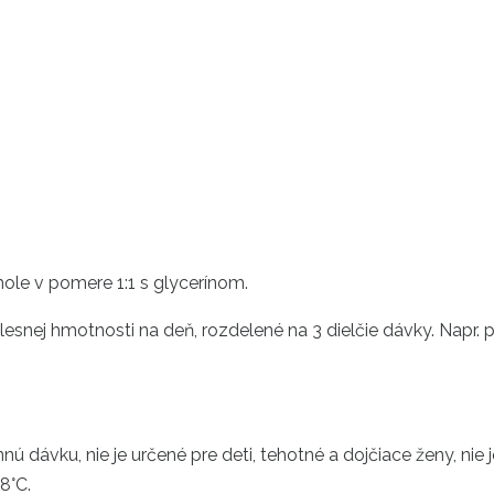
ole v pomere 1:1 s glycerínom.
lesnej hmotnosti na deň, rozdelené na 3 dielčie dávky. Napr. 
 dávku, nie je určené pre deti, tehotné a dojčiace ženy, nie 
8°C.