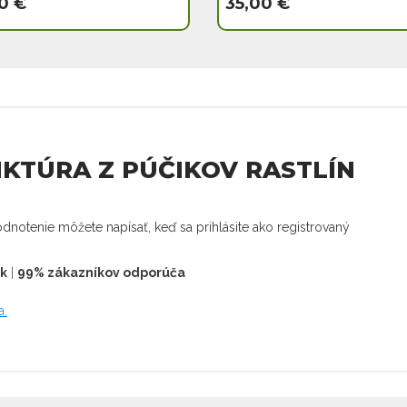
0 €
35,00 €
INKTÚRA Z PÚČIKOV RASTLÍN
dnotenie môžete napísať, keď sa prihlásite ako registrovaný
ek
|
99% zákazníkov odporúča
a.