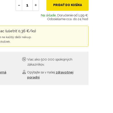
-
+
PRIDAŤ DO KOŠÍKA
Na sklade,
Doručenie od 1,99 €
Odosielame cca. do 24 hod
ac (ušetriť 0,36 €/ks)
 na každý ďalší nákup.
ykoľvek.
Viac ako 500 000 spokojných
zákazníkov,
orná
Opýtajte sa v našej
zdravotnej
poradni