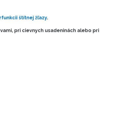
funkcii štítnej žľazy
.
evami, pri cievnych usadeninách alebo pri