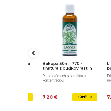
, P16 - tinktúra
Bakopa 50ml, P70 -
Li
astlín
tinktúra z púčikov rastlín
pú
adine kyseliny
Pri problémoch s pamäťou a
Pr
, pri dne.
koncentráciou.
ne
7,20 €
7
KÚPIŤ
KÚPIŤ