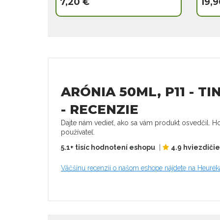
7,20 €
19,9
ARÓNIA 50ML, P11 - T
- RECENZIE
Dajte nám vedieť, ako sa vám produkt osvedčil. Ho
používateľ.
5.1+ tisíc hodnotení eshopu
|
4.9 hviezdiči
Väčšinu recenzií o našom eshope nájdete na Heurék