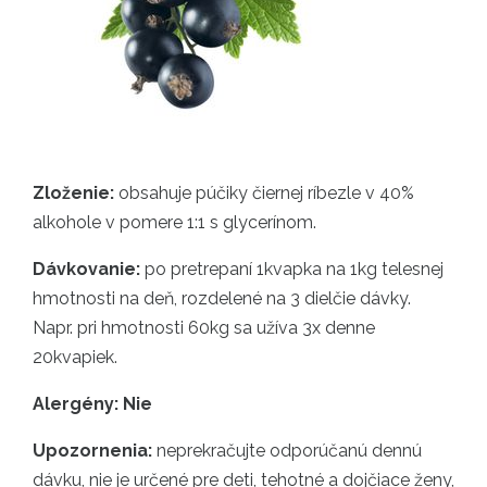
Zloženie:
obsahuje púčiky čiernej ríbezle v 40%
alkohole v pomere 1:1 s glycerínom.
Dávkovanie:
po pretrepaní 1kvapka na 1kg telesnej
hmotnosti na deň, rozdelené na 3 dielčie dávky.
Napr. pri hmotnosti 60kg sa užíva 3x denne
20kvapiek.
Alergény: Nie
Upozornenia:
neprekračujte odporúčanú dennú
dávku, nie je určené pre deti, tehotné a dojčiace ženy,