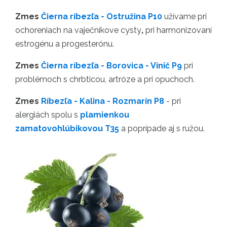
Zmes
Čierna ríbezľa - Ostružina P10
užívame pri
ochoreniach na vaječníkove cysty
,
pri harmonizovaní
estrogénu a progesterónu.
Zmes
Čierna ríbezľa - Borovica - Vinič P9
pri
problémoch s chrbticou, artróze a pri opuchoch.
Zmes
Ríbezľa - Kalina - Rozmarín P8
- pri
alergiách spolu s
plamienkou
zamatovohlúbikovou T35
a poprípade aj s ružou.