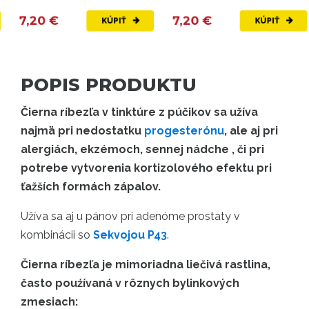
7,20 €
7,20 €
KÚPIŤ
KÚPIŤ
POPIS PRODUKTU
Čierna ríbezľa v tinktúre z púčikov sa užíva
najmä pri nedostatku
progesterónu
, ale aj pri
alergiách, ekzémoch, sennej nádche , či pri
potrebe vytvorenia kortizolového efektu pri
ťažších formách zápalov.
Užíva sa aj u pánov pri adenóme prostaty v
kombinácii so
Sekvojou P43
.
Čierna ríbezľa je mimoriadna liečivá rastlina,
často pouźívaná v rôznych bylinkových
zmesiach: