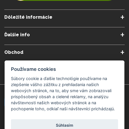
Dôležité informácie
O nás
Obchodné podmienky
Ďalšie info
Reklamačné podmienky
Podmienky predplatného
Poradne
Semináre a kurzy
Ochrana osobných údajov
Kontakt
Obchod
Blog
Alergény
Cookies nastavenia
Doprava a platba
Poštovné do zahraničia
Používame cookies
Gemmoterapia
Kamenné predajne
Nakupuj bezpečne
Veľkoobchod
Súbory cookie a ďalšie technológie používame na
Považská Bystrica v Kauflande
Považská Bystrica Mpark
zlepšenie vášho zážitku z prehliadania našich
webových stránok, na to, aby sme vám zobrazovali
Záruka kvality
Žilina
Čadca
prispôsobený obsah a cielené reklamy, na analýzu
návštevnosti našich webových stránok a na
pochopenie toho, odkiaľ naši návštevníci prichádzajú.
Platobné metódy
Súhlasím