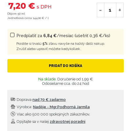
7,20 €
s DPH
-
+
Objem 50 ml
Jednotková cena 144,00 € / l
Predplatiť za
6,84 €
/mesiac (ušetriť 0,36 €/ks)
Poistite si trvalú
5%
zľavu navyše na každý ďalší nákup.
Zrušiť alebo upraviť môžete kedykoľvek.
PRIDAŤ DO KOŠÍKA
Na sklade,
Doručenie od 1,99 €
Odosielame cca. do 24 hod
Doprava
nad 70 € zadarmo
Výrobca:
Naděje - Mgr.Podhorná Jarmila
Viac ako 500 000 spokojných zákazníkov,
Opýtajte sa v našej
zdravotnej poradni