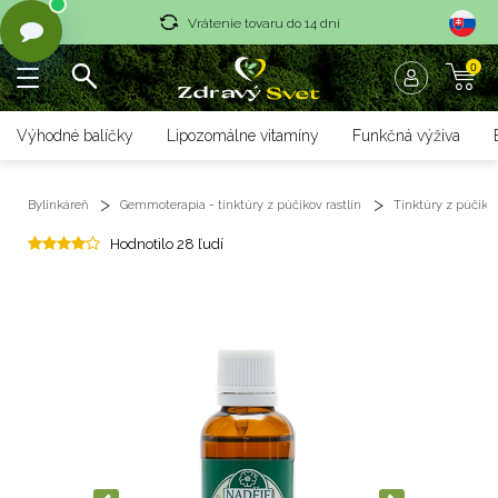
Vrátenie tovaru do 14 dní
0
Rýchle dodanie <36 hod
Doprava nad 70 € zadarmo
Výhodné balíčky
Lipozomálne vitamíny
Funkčná výživa
Vrátenie tovaru do 14 dní
Bylinkáreň
Gemmoterapia - tinktúry z púčikov rastlín
Tinktúry z púčikov
Rýchle dodanie <36 hod
Hodnotilo 28 ľudí