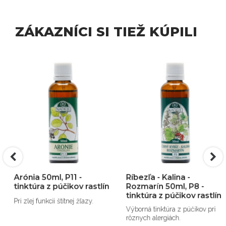
ZÁKAZNÍCI SI TIEŽ KÚPILI
Arónia 50ml, P11 -
Ríbezľa - Kalina -
tinktúra z púčikov rastlín
Rozmarín 50ml, P8 -
tinktúra z púčikov rastlín
Pri zlej funkcii štítnej žľazy.
Výborná tinktúra z púčikov pri
rôznych alergiách.