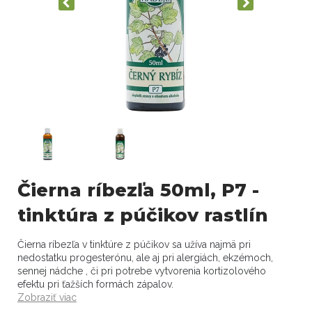
Čierna ríbezľa 50ml, P7 -
tinktúra z púčikov rastlín
Čierna ríbezľa v tinktúre z púčikov sa užíva najmä pri
nedostatku progesterónu, ale aj pri alergiách, ekzémoch,
sennej nádche , či pri potrebe vytvorenia kortizolového
efektu pri ťažších formách zápalov.
Zobraziť viac