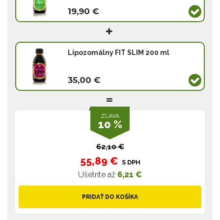
19,90 €
Lipozomálny FIT SLIM 200 ml
35,00 €
ZĽAVA
10 %
62,10 €
55,89 €
S DPH
Ušetríte až
6,21 €
PRIDAŤ DO KOŠÍKA