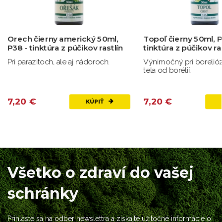
Orech čierny americký 50ml,
Topoľ čierny 50ml, P
P38 - tinktúra z púčikov rastlín
tinktúra z púčikov ra
Pri parazitoch, ale aj nádoroch.
Výnimočný pri borelióze
tela od borélií.
7,20 €
7,20 €
KÚPIŤ
Všetko o zdraví do vašej
schránky
Prihláste sa na odber newslettra a získajte užitočné informácie o