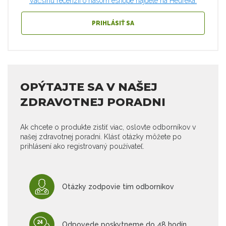
Väčšinu recenzií o našom eshope nájdete na Heuréka.
PRIHLÁSIŤ SA
OPÝTAJTE SA V NAŠEJ
ZDRAVOTNEJ PORADNI
Ak chcete o produkte zistiť viac, oslovte odborníkov v
našej zdravotnej poradni. Klásť otázky môžete po
prihlásení ako registrovaný používateľ.
Otázky zodpovie tím odborníkov
Odpovede poskytneme do 48 hodín