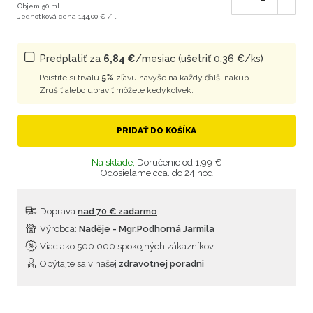
Objem 50 ml
Jednotková cena 144,00 € / l
Predplatiť za
6,84 €
/mesiac (ušetriť 0,36 €/ks)
Poistite si trvalú
5%
zľavu navyše na každý ďalší nákup.
Zrušiť alebo upraviť môžete kedykoľvek.
PRIDAŤ DO KOŠÍKA
Na sklade,
Doručenie od 1,99 €
Odosielame cca. do 24 hod
Doprava
nad 70 € zadarmo
Výrobca:
Naděje - Mgr.Podhorná Jarmila
Viac ako 500 000 spokojných zákazníkov,
Opýtajte sa v našej
zdravotnej poradni