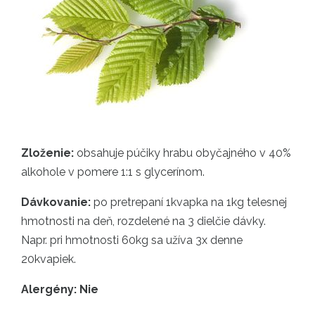
Zloženie:
obsahuje púčiky hrabu obyčajného v 40%
alkohole v pomere 1:1 s glycerínom.
Dávkovanie:
po pretrepaní 1kvapka na 1kg telesnej
hmotnosti na deň, rozdelené na 3 dielčie dávky.
Napr. pri hmotnosti 60kg sa užíva 3x denne
20kvapiek.
Alergény: Nie