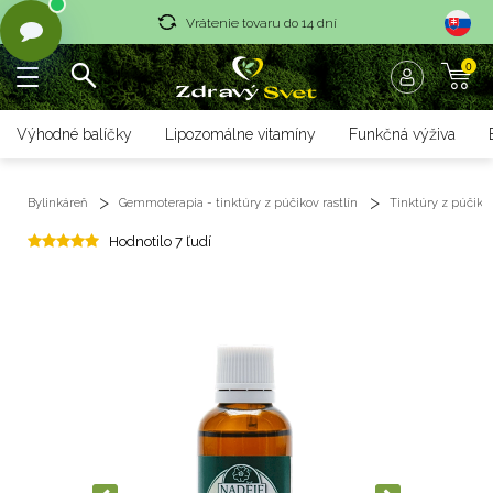
Vrátenie tovaru do 14 dní
0
Rýchle dodanie <36 hod
Doprava nad 70 € zadarmo
Výhodné balíčky
Lipozomálne vitamíny
Funkčná výživa
Vrátenie tovaru do 14 dní
Bylinkáreň
Gemmoterapia - tinktúry z púčikov rastlín
Tinktúry z púčikov
Rýchle dodanie <36 hod
Hodnotilo 7 ľudí