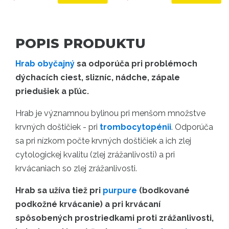
POPIS PRODUKTU
Hrab obyčajný
sa odporúča pri problémoch
dýchacích ciest, slizníc, nádche, zápale
priedušiek a pľúc.
Hrab je významnou bylinou pri menšom množstve
krvných doštičiek - pri
trombocytopénii
. Odporúča
sa pri nízkom počte krvných doštičiek a ich zlej
cytologickej kvalitu (zlej zrážanlivosti) a pri
krvácaniach so zlej zrážanlivosti.
Hrab sa užíva tiež pri
purpure
(bodkované
podkožné krvácanie) a pri krvácaní
spôsobených prostriedkami proti zrážanlivosti,