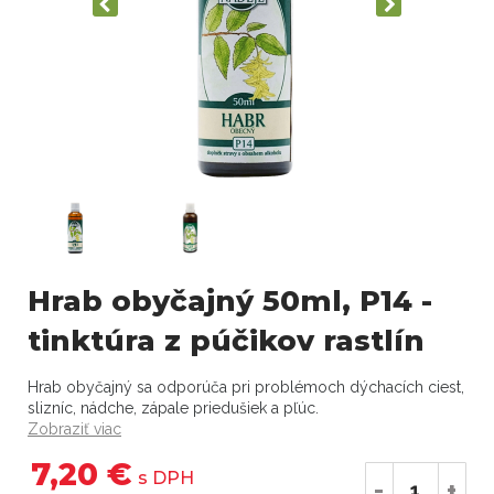
Hrab obyčajný 50ml, P14 -
tinktúra z púčikov rastlín
Hrab obyčajný sa odporúča pri problémoch dýchacích ciest,
slizníc, nádche, zápale priedušiek a pľúc.
Zobraziť viac
7,20 €
s DPH
-
+