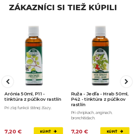
ZÁKAZNÍCI SI TIEŽ KÚPILI
Arónia 50ml, P11 -
Ruža - Jedľa - Hrab 50ml,
tinktúra z púčikov rastlín
P42 - tinktúra z púčikov
rastlín
Pri zlej funkcii štítnej žľazy.
Pri chrípkach, angínach,
bronchitídach.
7,20 €
7,20 €
KÚPIŤ
KÚPIŤ