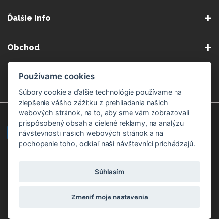
O nás
Obchodné podmienky
Ďalšie info
Reklamačné podmienky
Podmienky predplatného
Poradne
Semináre a kurzy
Ochrana osobných údajov
Kontakt
Obchod
Blog
Alergény
Cookies nastavenia
Doprava a platba
Poštovné do zahraničia
Používame cookies
Gemmoterapia
Kamenné predajne
Nakupuj bezpečne
Veľkoobchod
Súbory cookie a ďalšie technológie používame na
Považská Bystrica v Kauflande
Považská Bystrica Mpark
zlepšenie vášho zážitku z prehliadania našich
webových stránok, na to, aby sme vám zobrazovali
Záruka kvality
Žilina
Čadca
prispôsobený obsah a cielené reklamy, na analýzu
návštevnosti našich webových stránok a na
pochopenie toho, odkiaľ naši návštevníci prichádzajú.
Platobné metódy
Súhlasím
Zmeniť moje nastavenia
© Copyright 2008-2026 ZdravýSvet.sk
Všetky práva vyhradené.