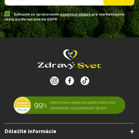
Súhlasím so spracovaním
osobných údajov
pre marketingové
účely podľa nariadenia GDPR.
99
zákazníkov odporúča podľa dotazníka
%
spokojnosti za posledných 90 dní
Dôležité informácie