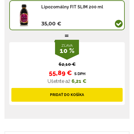
Lipozomálny FIT SLIM 200 ml
35,00 €
ZĽAVA
10 %
62,10 €
55,89 €
S DPH
Ušetríte až
6,21 €
PRIDAŤ DO KOŠÍKA