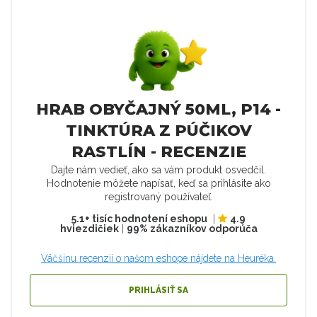
HRAB OBYČAJNÝ 50ML, P14 -
TINKTÚRA Z PÚČIKOV
RASTLÍN - RECENZIE
Dajte nám vedieť, ako sa vám produkt osvedčil.
Hodnotenie môžete napísať, keď sa prihlásite ako
registrovaný používateľ.
5.1+ tisíc hodnotení eshopu
|
4.9
hviezdičiek
|
99% zákazníkov odporúča
Väčšinu recenzií o našom eshope nájdete na Heuréka.
PRIHLÁSIŤ SA