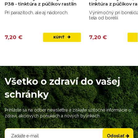
P38 - tinktúra z púčikov rastlín
tinktúra z púčikov ra
Pri parazitoch, ale aj nádoroch.
Výnimočný pri borelióze
tela od borélií.
7,20 €
7,20 €
KÚPIŤ
Všetko o zdraví do vašej
schránky
Prihláste sa na odber newslettra a získajte užitočné informácie o
zdraví, akciových ponukách a nových bylinkách.
Odoslať