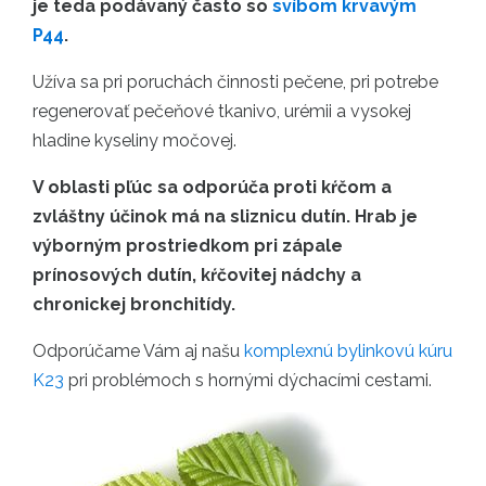
je teda podávaný často so
svíbom krvavým
P44
.
Užíva sa pri poruchách činnosti pečene, pri potrebe
regenerovať pečeňové tkanivo, urémii a vysokej
hladine kyseliny močovej.
V oblasti pľúc sa odporúča proti kŕčom a
zvláštny účinok má na sliznicu dutín. Hrab je
výborným prostriedkom pri zápale
prínosových dutín, kŕčovitej nádchy a
chronickej bronchitídy.
Odporúčame Vám aj našu
komplexnú bylinkovú kúru
K23
pri problémoch s hornými dýchacími cestami.