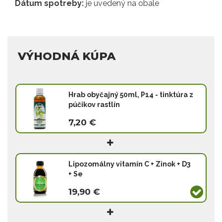
Dátum spotreby:
je uvedený na obale
VÝHODNÁ KÚPA
Hrab obyčajný 50ml, P14 - tinktúra z
púčikov rastlín
7,20 €
Lipozomálny vitamín C + Zinok + D3
+ Se
19,90 €