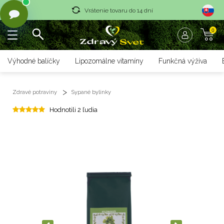
Vrátenie tovaru do 14 dní
0
Rýchle dodanie <36 hod
Doprava nad 70 € zadarmo
Výhodné balíčky
Lipozomálne vitamíny
Funkčná výživa
Vrátenie tovaru do 14 dní
Zdravé potraviny
Sypané bylinky
Rýchle dodanie <36 hod
Hodnotili 2 ľudia