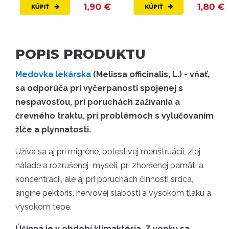
1,90 €
1,80 €
KÚPIŤ
KÚPIŤ
POPIS PRODUKTU
Medovka lekárska
(Melissa officinalis, L.) - vňať,
sa odporúča pri vyčerpanosti spojenej s
nespavosťou, pri poruchách zažívania a
črevného traktu, pri problémoch s vylučovaním
žlče a plynnatosti.
Užíva sa aj pri migréne, bolestivej menštruácii, zlej
nálade a rozrušenej myseli, pri zhoršenej pamäti a
koncentrácii, ale aj pri poruchách činnosti srdca,
angíne pektoris, nervovej slabosti a vysokom tlaku a
vysokom tepe.
Účinná je v období klimaktéria. Z vonku sa