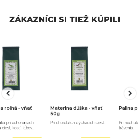
ZÁKAZNÍCI SI TIEŽ KÚPILI
Materina dúška - vňať
Palina pravá - vňať 50g
50g
Pri chorobách dýchacích ciest.
Pri nechutenstve a problémoch
trávenia.