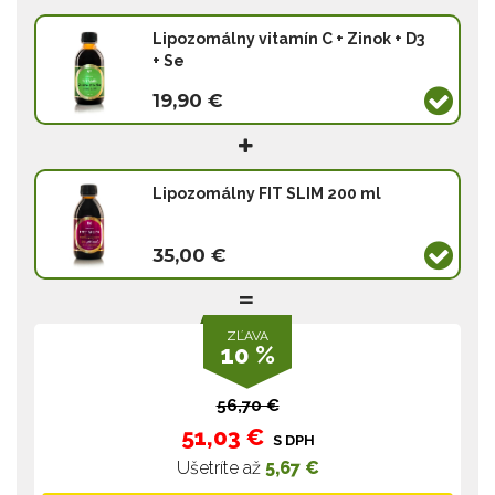
Lipozomálny vitamín C + Zinok + D3
+ Se
19,90 €
Lipozomálny FIT SLIM 200 ml
35,00 €
ZĽAVA
10 %
56,70 €
51,03 €
S DPH
Ušetríte až
5,67 €