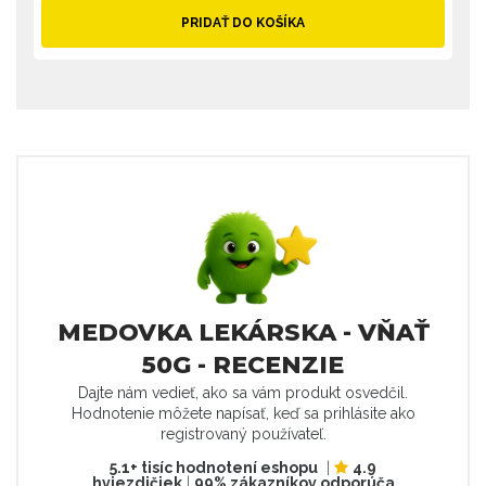
PRIDAŤ DO KOŠÍKA
MEDOVKA LEKÁRSKA - VŇAŤ
50G - RECENZIE
Dajte nám vedieť, ako sa vám produkt osvedčil.
Hodnotenie môžete napísať, keď sa prihlásite ako
registrovaný používateľ.
5.1+ tisíc hodnotení eshopu
|
4.9
hviezdičiek
|
99% zákazníkov odporúča