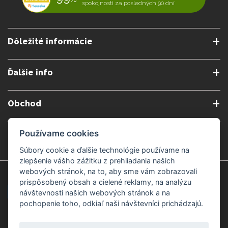
spokojnosti za posledných 90 dní
Dôležité informácie
O nás
Obchodné podmienky
Ďalšie info
Reklamačné podmienky
Podmienky predplatného
Poradne
Semináre a kurzy
Ochrana osobných údajov
Kontakt
Obchod
Blog
Alergény
Cookies nastavenia
Doprava a platba
Poštovné do zahraničia
Gemmoterapia
Používame cookies
Kamenné predajne
Nakupuj bezpečne
Veľkoobchod
Súbory cookie a ďalšie technológie používame na
Považská Bystrica v Kauflande
Považská Bystrica Mpark
zlepšenie vášho zážitku z prehliadania našich
webových stránok, na to, aby sme vám zobrazovali
Záruka kvality
Žilina
Čadca
prispôsobený obsah a cielené reklamy, na analýzu
návštevnosti našich webových stránok a na
pochopenie toho, odkiaľ naši návštevníci prichádzajú.
Platobné metódy