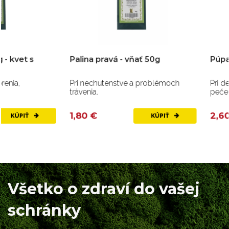
Palina pravá - vňať 50g
Púpava lekárska - k
Pri nechutenstve a problémoch
Pri detoxikácii a ochor
trávenia.
pečene a žlčníka.
1,80 €
2,60 €
KÚPIŤ
Všetko o zdraví do vašej
schránky