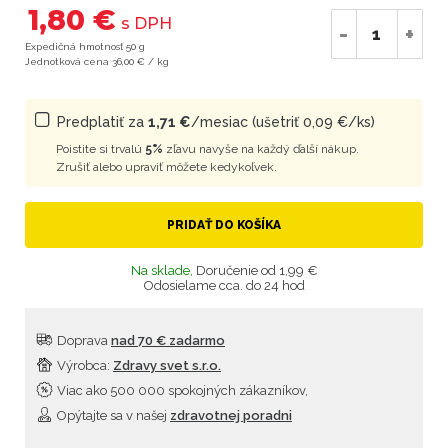
1,80 €
s DPH
-
+
Expedičná hmotnosť 50 g
Jednotková cena 36,00 € / kg
Predplatiť za
1,71 €
/mesiac (ušetriť 0,09 €/ks)
Poistite si trvalú
5%
zľavu navyše na každý ďalší nákup.
Zrušiť alebo upraviť môžete kedykoľvek.
PRIDAŤ DO KOŠÍKA
Na sklade,
Doručenie od 1,99 €
Odosielame cca. do 24 hod
Doprava
nad 70 € zadarmo
Výrobca:
Zdravy svet s.r.o.
Viac ako 500 000 spokojných zákazníkov,
Opýtajte sa v našej
zdravotnej poradni