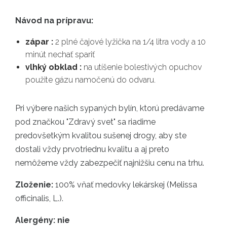
Návod na prípravu:
zápar :
2 plné čajové lyžička na 1/4 litra vody a 10
minút nechať spariť
vlhký obklad :
na utíšenie bolestivých opuchov
použite gázu namočenú do odvaru.
Pri výbere našich sypaných bylín, ktorú predávame
pod značkou "Zdravý svet" sa riadime
predovšetkým kvalitou sušenej drogy, aby ste
dostali vždy prvotriednu kvalitu a aj preto
nemôžeme vždy zabezpečiť najnižšiu cenu na trhu.
Zloženie:
100% vňať medovky lekárskej (Melissa
officinalis, L.).
Alergény: nie