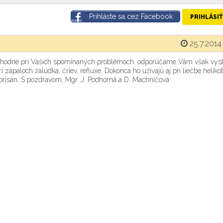
Prihláste sa cez Facebook
PRIHLÁSIŤ
25.7.2014
je vhodné pri Vašich spomínaných problémoch. odporúčame Vám však vys
ápaloch žalúdka, čriev, refluxe. Dokonca ho užívajú aj pri liečbe heliko
sorisan. S pozdravom, Mgr. J. Podhorná a D. Machničová