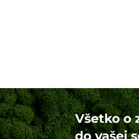
Všetko o 
do vašej 