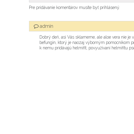
Pre pridávanie komentárov musíte byť prihlásený.
admin
Dobrý deň, asi Vás sklameme, ale aloe vera nie 
befungin, ktorý je naozaj výborným pomocníkom pri z
k nemu pridávajú helmifit, povyužívaní helmifitu p