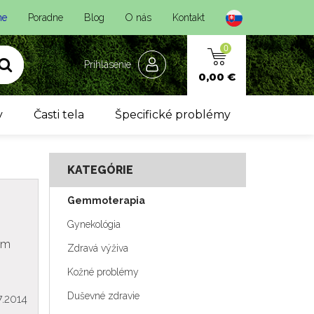
ne
Poradne
Blog
O nás
Kontakt
0
Prihlásenie
0,00 €
y
Časti tela
Špecifické problémy
KATEGÓRIE
Gemmoterapia
Gynekológia
kom
Zdravá výživa
Kožné problémy
Duševné zdravie
7.2014