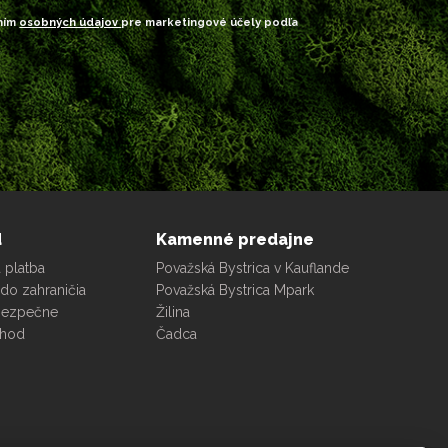
ním
osobných údajov
pre marketingové účely podľa
d
Kamenné predajne
 platba
Považská Bystrica v Kauflande
do zahraničia
Považská Bystrica Mpark
bezpečne
Žilina
chod
Čadca