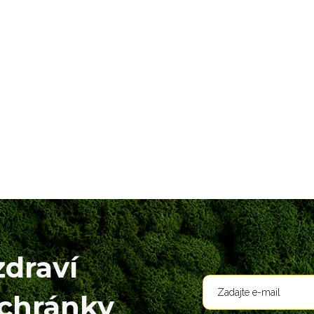
zdraví
schránky