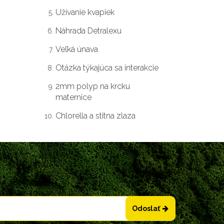
Užívanie kvapiek
Náhrada Detralexu
Veľká únava
Otázka týkajúca sa interakcie
2mm polyp na krcku
maternice
Chlorella a stitna zlaza
Odoslať