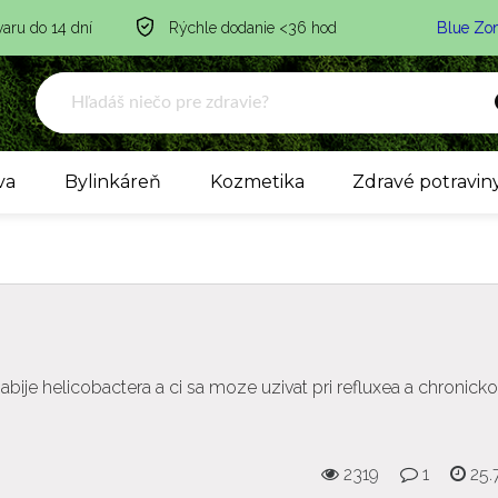
varu do 14 dní
Rýchle dodanie <36 hod
Blue Zo
va
Bylinkáreň
Kozmetika
Zdravé potravin
bije helicobactera a ci sa moze uzivat pri refluxea a chronic
2319
1
25.