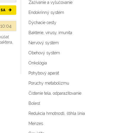
Zažívanie a vylučovanie
 SA
Endokrinný systém
Dýchacie cesty
 10:04
Baktérie, vírusy, imunita
kúšať
baktera,
Nervový systém
Obehový systém
Onkológia
Pohybový aparát
Poruchy metabolizmu
Čistenie tela, odparazitovanie
Bolesť
Redukcia hmotnosti, štíhla línia
Menzes