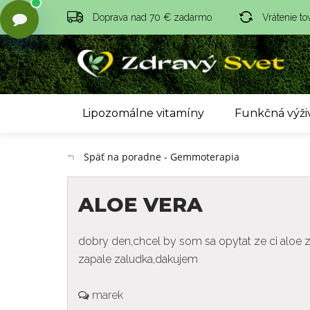
Doprava nad 70 € zadarmo
Vrátenie to
Lipozomálne vitamíny
Funkčná výži
Späť na poradne - Gemmoterapia
ALOE VERA
dobry den,chcel by som sa opytat ze ci aloe za
zapale zaludka,dakujem
marek