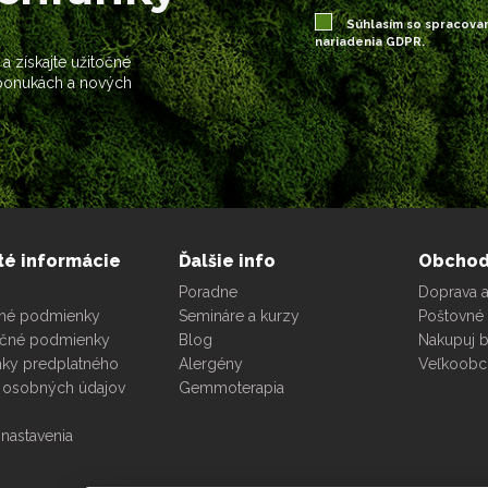
Súhlasím so spracova
nariadenia GDPR.
 a získajte užitočné
 ponukách a nových
té informácie
Ďalšie info
Obcho
Poradne
Doprava a
né podmienky
Semináre a kurzy
Poštovné 
čné podmienky
Blog
Nakupuj 
ky predplatného
Alergény
Veľkoob
 osobných údajov
Gemmoterapia
nastavenia