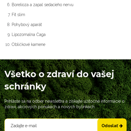
Borelioza a zapal sedacieho nervu
Fit slim
Pohybový aparát
Lipozomalna Čaga
Obličkové kamene
Všetko o zdraví do vašej
schránky
Prihláste sa na odber newslettra a získajte užitočné informácie o
zdraví, akciových ponukách a nových bylinkách.
Odoslať