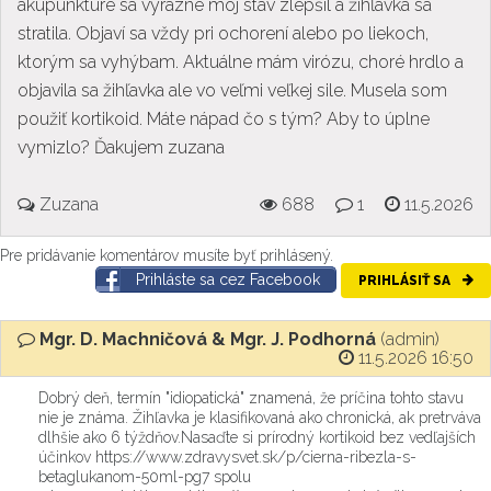
akupunktúre sa výrazne môj stav zlepšil a žihľavka sa
stratila. Objaví sa vždy pri ochorení alebo po liekoch,
ktorým sa vyhýbam. Aktuálne mám virózu, choré hrdlo a
objavila sa žihľavka ale vo veľmi veľkej sile. Musela som
použiť kortikoid. Máte nápad čo s tým? Aby to úplne
vymizlo? Ďakujem zuzana
Zuzana
688
1
11.5.2026
Pre pridávanie komentárov musíte byť prihlásený.
Prihláste sa cez Facebook
PRIHLÁSIŤ SA
Mgr. D. Machničová & Mgr. J. Podhorná
(admin)
11.5.2026 16:50
Dobrý deň, termín "idiopatická" znamená, že príčina tohto stavu
nie je známa. Žihľavka je klasifikovaná ako chronická, ak pretrváva
dlhšie ako 6 týždňov.Nasaďte si prírodný kortikoid bez vedľajších
účinkov https://www.zdravysvet.sk/p/cierna-ribezla-s-
betaglukanom-50ml-pg7 spolu