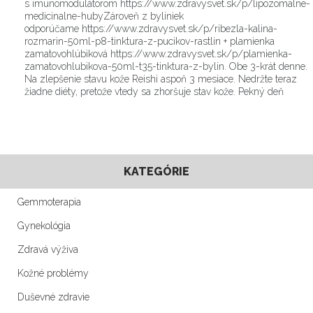
s imunomodulátorom https://www.zdravysvet.sk/p/lipozomalne-
medicinalne-hubyZároveň z byliniek
odporúčame https://www.zdravysvet.sk/p/ribezla-kalina-
rozmarin-50ml-p8-tinktura-z-pucikov-rastlin + plamienka
zamatovohlúbiková https://www.zdravysvet.sk/p/plamienka-
zamatovohlubikova-50ml-t35-tinktura-z-bylin. Obe 3-krát denne.
Na zlepšenie stavu kože Reishi aspoň 3 mesiace. Nedržte teraz
žiadne diéty, pretože vtedy sa zhoršuje stav kože. Pekný deň
KATEGÓRIE
Gemmoterapia
Gynekológia
Zdravá výživa
Kožné problémy
Duševné zdravie