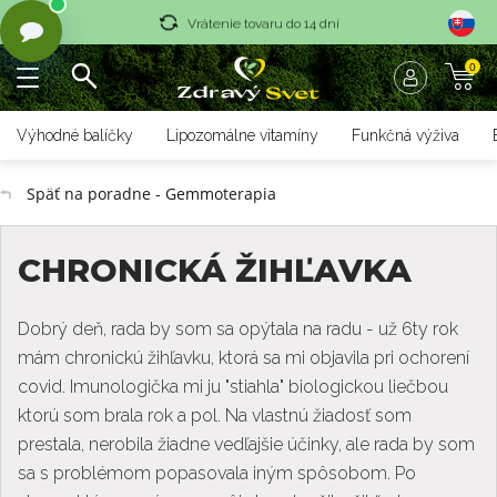
Vrátenie tovaru do 14 dní
0
Rýchle dodanie <36 hod
Doprava nad 70 € zadarmo
Výhodné balíčky
Lipozomálne vitamíny
Funkčná výživa
Vrátenie tovaru do 14 dní
Späť na poradne - Gemmoterapia
Rýchle dodanie <36 hod
CHRONICKÁ ŽIHĽAVKA
Dobrý deň, rada by som sa opýtala na radu - už 6ty rok
mám chronickú žihľavku, ktorá sa mi objavila pri ochorení
covid. Imunologička mi ju "stiahla" biologickou liečbou
ktorú som brala rok a pol. Na vlastnú žiadosť som
prestala, nerobila žiadne vedľajšie účinky, ale rada by som
sa s problémom popasovala iným spôsobom. Po