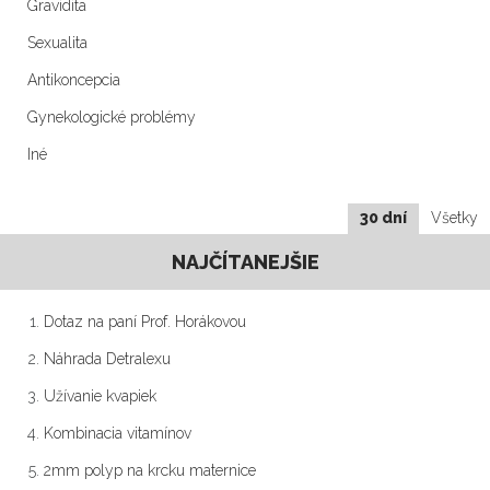
Gravidita
Sexualita
Antikoncepcia
Gynekologické problémy
Iné
30 dní
Všetky
NAJČÍTANEJŠIE
Dotaz na paní Prof. Horákovou
Náhrada Detralexu
Užívanie kvapiek
Kombinacia vitamínov
2mm polyp na krcku maternice