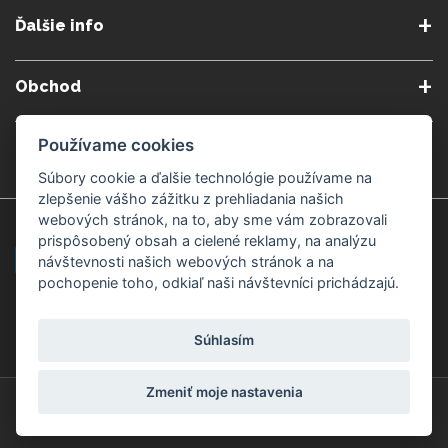
O nás
Obchodné podmienky
Ďalšie info
Reklamačné podmienky
Podmienky predplatného
Poradne
Semináre a kurzy
Ochrana osobných údajov
Kontakt
Obchod
Blog
Alergény
Cookies nastavenia
Doprava a platba
Poštovné do zahraničia
Používame cookies
Gemmoterapia
Kamenné predajne
Nakupuj bezpečne
Veľkoobchod
Súbory cookie a ďalšie technológie používame na
Považská Bystrica v Kauflande
Považská Bystrica Mpark
zlepšenie vášho zážitku z prehliadania našich
webových stránok, na to, aby sme vám zobrazovali
Záruka kvality
Žilina
Čadca
prispôsobený obsah a cielené reklamy, na analýzu
návštevnosti našich webových stránok a na
pochopenie toho, odkiaľ naši návštevníci prichádzajú.
Platobné metódy
Súhlasím
Zmeniť moje nastavenia
© Copyright 2008-2026 ZdravýSvet.sk
Všetky práva vyhradené.