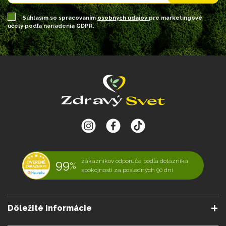
Súhlasím so spracovaním
osobných údajov
pre marketingové
účely podľa nariadenia GDPR.
99
zákazníkov odporúča podľa dotazníka
%
spokojnosti za posledných 90 dní
Dôležité informácie