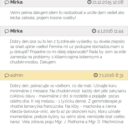
Mirka
21.12.2015 12:08
Velmi pekna dakujem,idem to nastudovat a urcite dam vediet ako
liecba zabrala, prajem krasne sviatky!
Mirka
4.1.2016 11:44
Dobry den,sice su to len 2 tyzdne,ale vysledky su skvele,zlepsilo
sa snad uplne vsetko! Femina mi uz postupne dochadza,mam si
ju dokupit? Pripadne co mi dalej odporucate? Rada by som sa este
zamerala na problemy s klbami,najma kokennymi a
chudokrvnostou. Dakujem.
admin
7.1.2016 8:31
Dobrý deň, pokračujte vo všetkom, čo ste mali. Užívajte kúru
minimálne 2 mesiace. Na chudokrvnosť každý deň pite zakysanú
cvikľovú šťavu - maximálne 2 dcl si rozdeľte a popíjajte počas
celého dňa. K nej melasu - 1 lyžičku denne. Z gemmoterapie je
vhodná tamaryška francúzska. Na kĺby - machovka a čierna
ríbezľa-borovica-vinič, ale to až po skončení kúry, ktorú užívate
momentálne, pretože byliny sú veľmi silné, nemôžete brať všetko
naraz. Veľa zdravia prajú Mgr. J. Podhorná a Mgr. D. Machničová