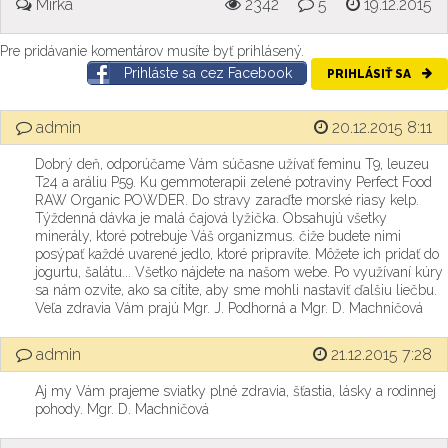
Mirka
2342
5
19.12.2015
Pre pridávanie komentárov musíte byť prihlásený.
Prihláste sa cez Facebook
PRIHLÁSIŤ SA
admin
20.12.2015 8:11
Dobrý deň, odporúčame Vám súčasne užívať feminu T9, leuzeu
T24 a aráliu P59. Ku gemmoterapii zelené potraviny Perfect Food
RAW Organic POWDER. Do stravy zaraďte morské riasy kelp.
Týždenná dávka je malá čajová lyžička. Obsahujú všetky
minerály, ktoré potrebuje Váš organizmus. čiže budete nimi
posýpať každé uvarené jedlo, ktoré pripravíte. Môžete ich pridať do
jogurtu, šalátu... Všetko nájdete na našom webe. Po využívaní kúry
sa nám ozvite, ako sa cítite, aby sme mohli nastaviť ďalšiu liečbu.
Veľa zdravia Vám prajú Mgr. J. Podhorná a Mgr. D. Machničová
admin
21.12.2015 7:28
Aj my Vám prajeme sviatky plné zdravia, šťastia, lásky a rodinnej
pohody. Mgr. D. Machničová