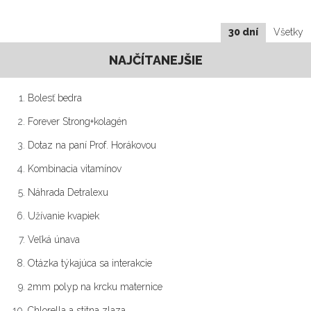
30 dní
Všetky
NAJČÍTANEJŠIE
Bolesť bedra
Forever Strong+kolagén
Dotaz na paní Prof. Horákovou
Kombinacia vitamínov
Náhrada Detralexu
Užívanie kvapiek
Veľká únava
Otázka týkajúca sa interakcie
2mm polyp na krcku maternice
Chlorella a stitna zlaza