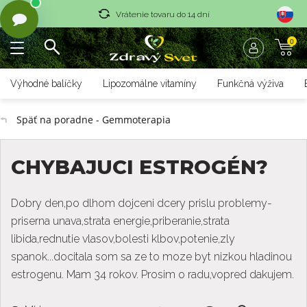
Vrátenie tovaru do 14 dní
0
Rýchle dodanie <36 hod
Doprava nad 70 € zadarmo
Výhodné balíčky
Lipozomálne vitamíny
Funkčná výživa
Vrátenie tovaru do 14 dní
Späť na poradne - Gemmoterapia
Rýchle dodanie <36 hod
CHYBAJUCI ESTROGÉN?
Dobry den,po dlhom dojceni dcery prislu problemy-
priserna unava,strata energie,priberanie,strata
libida,rednutie vlasov,bolesti klbov,potenie,zly
spanok...docitala som sa ze to moze byt nizkou hladinou
estrogenu. Mam 34 rokov. Prosim o radu,vopred dakujem.