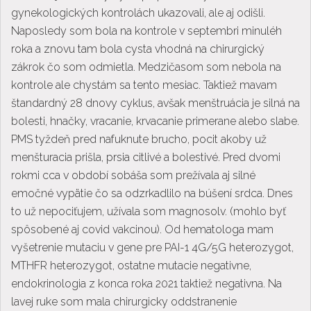
gynekologických kontrolách ukazovali, ale aj odišli.
Naposledy som bola na kontrole v septembri minuléh
roka a znovu tam bola cysta vhodná na chirurgický
zákrok čo som odmietla. Medzičasom som nebola na
kontrole ale chystám sa tento mesiac. Taktiež mavam
štandardný 28 dnovy cyklus, avšak menštruácia je silná na
bolesti, hnačky, vracanie, krvacanie primerane alebo slabe.
PMS tyždeň pred nafuknute brucho, pocit akoby už
menšturacia prišla, prsia citlivé a bolestivé. Pred dvomi
rokmi cca v období sobáša som prežívala aj silné
emočné vypätie čo sa odzrkadlilo na búšení srdca. Dnes
to už nepociťujem, užívala som magnosolv. (mohlo byť
spôsobené aj covid vakcinou). Od hematologa mam
vyšetrenie mutaciu v gene pre PAI-1 4G/5G heterozygot,
MTHFR heterozygot, ostatne mutacie negativne,
endokrinologia z konca roka 2021 taktiež negativna. Na
lavej ruke som mala chirurgicky oddstranenie