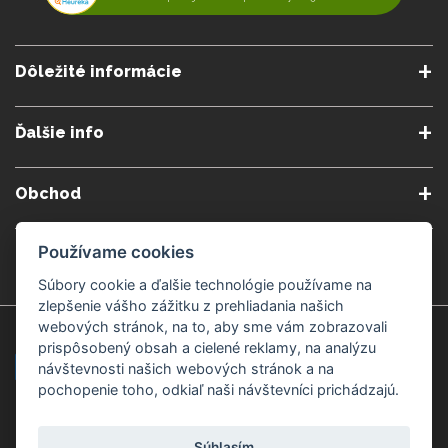
Dôležité informácie
O nás
Obchodné podmienky
Ďalšie info
Reklamačné podmienky
Podmienky predplatného
Poradne
Semináre a kurzy
Ochrana osobných údajov
Kontakt
Obchod
Blog
Alergény
Cookies nastavenia
Doprava a platba
Poštovné do zahraničia
Používame cookies
Gemmoterapia
Kamenné predajne
Nakupuj bezpečne
Veľkoobchod
Súbory cookie a ďalšie technológie používame na
Považská Bystrica v Kauflande
Považská Bystrica Mpark
zlepšenie vášho zážitku z prehliadania našich
webových stránok, na to, aby sme vám zobrazovali
Záruka kvality
Žilina
Čadca
prispôsobený obsah a cielené reklamy, na analýzu
návštevnosti našich webových stránok a na
pochopenie toho, odkiaľ naši návštevníci prichádzajú.
Platobné metódy
Súhlasím