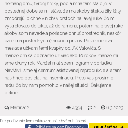
hemangiomu, tvrdej hrčky, podla mna tam stale je. V
poslednej dobe sa mi stáva, že ma akoby šteklia žily (žily
zmodrejú, pichne v nich) v prstoch na lavej ruke, čo mi
vystrelovalo do lakta, až do ramena, potom na pravej ruke
akoby som nevedela poriadne ohnúť prostrednik, neskôr
palec na poslednych člankoch prstov. Posledne dva
mesiace uživam femi kvapky od J.V. Valoviča. S
manželom sa poznáme už viac ako 10 rokov, manželmi
sme druhy rok. Manžel mal spermiogram v poriadku.
Navštívili sme aj centrum asistovanej reprodukcie ale tam
nas hned posielali na inseminaciu. Preto vas prosím o
radu, čo by nam pomohlo v našej situácii. Ďakujeme
pekne.
Martina12
4554
2
6.3.2023
Pre pridávanie komentárov musíte byť prihlásený.
Prihláste sa cez Facebook
PRIHLÁSIŤ SA