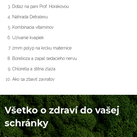
Dotaz na paní Prof. Horákovou
Náhrada Detralexu
Kombinacia vitamínov
Užívanie kvapiek
2mm polyp na krcku maternice
Borelioza a zapal sedacieho nervu
Chlorella a stitna zlaza
Ako sa zbaviť zavratov
Všetko o zdraví do vašej
schránky