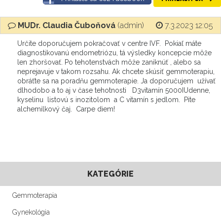
MUDr. Claudia Čuboňová
(admin)
7.3.2023 12:05
Určite doporučujem pokračovať v centre IVF. Pokiaľ máte
diagnostikovanú endometriózu, tá výsledky koncepcie môže
len zhoršovať. Po tehotenstvách môže zaniknúť , alebo sa
neprejavuje v takom rozsahu. Ak chcete skúsiť gemmoterapiu,
obráťte sa na poradňu gemmoterapie. Ja doporučujem užívať
dlhodobo a to aj v čase tehotnosti D3vitamín 5000IUdenne,
kyselinu listovú s inozitolom a C vitamín s jedlom. Pite
alchemilkový čaj. Carpe diem!
KATEGÓRIE
Gemmoterapia
Gynekológia