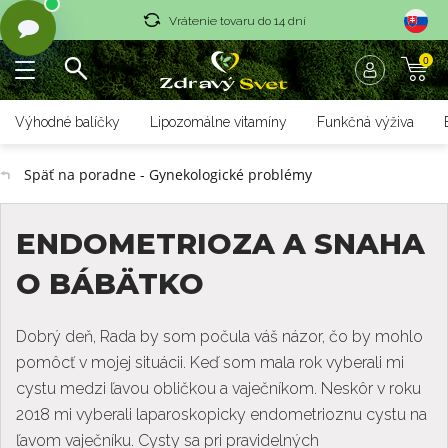
Vrátenie tovaru do 14 dní
0
Rýchle dodanie <36 hod
Doprava nad 70 € zadarmo
Výhodné balíčky
Lipozomálne vitamíny
Funkčná výživa
Vrátenie tovaru do 14 dní
Späť na poradne - Gynekologické problémy
Rýchle dodanie <36 hod
ENDOMETRIOZA A SNAHA
O BÁBÄTKO
Dobrý deň, Rada by som počula váš názor, čo by mohlo
pomôcť v mojej situácii. Keď som mala rok vyberali mi
cystu medzi ľavou obličkou a vaječníkom. Neskôr v roku
2018 mi vyberali laparoskopicky endometrioznu cystu na
ľavom vaječníku. Cysty sa pri pravidelných