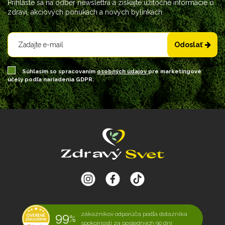
Prihláste sa na odber newslettra a získajte užitočné informácie o
zdraví, akciových ponukách a nových bylinkách.
Odoslať
Súhlasím so spracovaním
osobných údajov
pre marketingové
účely podľa nariadenia GDPR.
99
zákazníkov odporúča podľa dotazníka
%
spokojnosti za posledných 90 dní