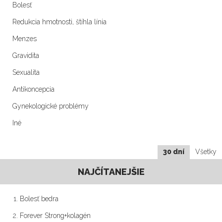
Bolesť
Redukcia hmotnosti, štíhla línia
Menzes
Gravidita
Sexualita
Antikoncepcia
Gynekologické problémy
Iné
30 dní
Všetky
NAJČÍTANEJŠIE
Bolesť bedra
Forever Strong+kolagén