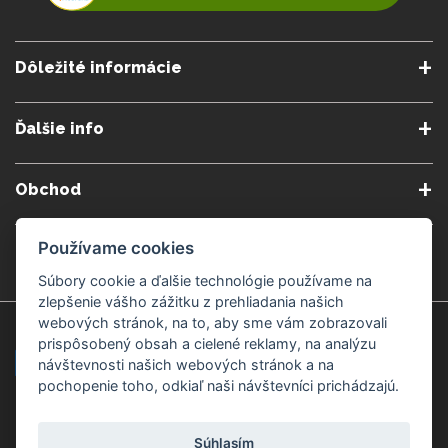
Dôležité informácie
O nás
Obchodné podmienky
Ďalšie info
Reklamačné podmienky
Podmienky predplatného
Poradne
Semináre a kurzy
Ochrana osobných údajov
Kontakt
Obchod
Blog
Alergény
Cookies nastavenia
Doprava a platba
Poštovné do zahraničia
Používame cookies
Gemmoterapia
Kamenné predajne
Nakupuj bezpečne
Veľkoobchod
Súbory cookie a ďalšie technológie používame na
Považská Bystrica v Kauflande
Považská Bystrica Mpark
zlepšenie vášho zážitku z prehliadania našich
webových stránok, na to, aby sme vám zobrazovali
Záruka kvality
Žilina
Čadca
prispôsobený obsah a cielené reklamy, na analýzu
návštevnosti našich webových stránok a na
pochopenie toho, odkiaľ naši návštevníci prichádzajú.
Platobné metódy
Súhlasím