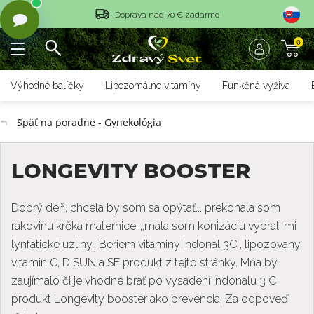
Doprava nad 70 € zadarmo
Vrátenie tovaru do 14 dní
0
Rýchle dodanie <36 hod
Výhodné balíčky
Lipozomálne vitamíny
Funkčná výživa
Doprava nad 70 € zadarmo
Späť na poradne - Gynekológia
Vrátenie tovaru do 14 dní
Rýchle dodanie <36 hod
LONGEVITY BOOSTER
Dobrý deň, chcela by som sa opýtať... prekonala som
rakovinu krčka maternice..,,mala som konizáciu vybrali mi
lynfatické uzliny.. Beriem vitaminy Indonal 3C , lipozovany
vitamin C, D SUN a SE produkt z tejto stránky. Mňa by
zaujímalo či je vhodné brať po vysadení indonalu 3 C
produkt Longevity booster ako prevencia, Za odpoveď