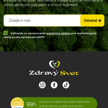
Prihláste sa na odber newslettra a získajte užitočné informácie o
zdraví, akciových ponukách a nových bylinkách.
Odoslať
Súhlasím so spracovaním
osobných údajov
pre marketingové
účely podľa nariadenia GDPR.
99
zákazníkov odporúča podľa dotazníka
%
spokojnosti za posledných 90 dní