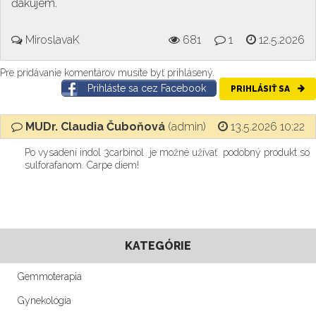
ďakujem.
MiroslavaK
681
1
12.5.2026
Pre pridávanie komentárov musíte byť prihlásený.
Prihláste sa cez Facebook
PRIHLÁSIŤ SA
MUDr. Claudia Čuboňová
(admin)
13.5.2026 10:22
Po vysadení indol 3carbinol je možné užívať podobný produkt so
sulforafanom. Carpe diem!
KATEGÓRIE
Gemmoterapia
Gynekológia