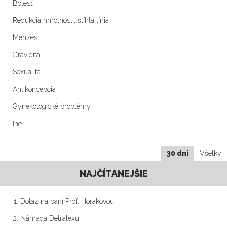
Bolesť
Redukcia hmotnosti, štíhla línia
Menzes
Gravidita
Sexualita
Antikoncepcia
Gynekologické problémy
Iné
30 dní
Všetky
NAJČÍTANEJŠIE
Dotaz na paní Prof. Horákovou
Náhrada Detralexu