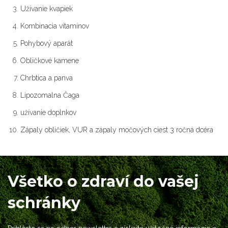
Užívanie kvapiek
Kombinacia vitamínov
Pohybový aparát
Obličkové kamene
Chrbtica a panva
Lipozomalna Čaga
užívanie doplnkov
Zápaly obličiek, VUR a zápaly močových ciest 3 ročná dcéra
Všetko o zdraví do vašej
schránky