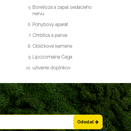
Borelioza a zapal sedacieho
nervu
Pohybový aparát
Chrbtica a panva
Obličkové kamene
Lipozomalna Čaga
užívanie doplnkov
Odoslať