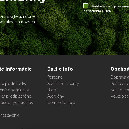
Súhlasím so spracova
nariadenia GDPR.
 a získajte užitočné
 ponukách a nových
té informácie
Ďalšie info
Obcho
Poradne
Doprava a
né podmienky
Semináre a kurzy
Poštovné 
čné podmienky
Blog
Nakupuj 
ky predplatného
Alergény
Veľkoob
 osobných údajov
Gemmoterapia
nastavenia