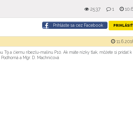
2537
1
10.
Prihláste sa cez Facebook
PRIHLÁSIŤ
11.6.201
9 a čiernu ríbezľu-malinu P10. Ak máte nízky tlak, môžete si pridať k
. Podhorná a Mgr. D. Machničová