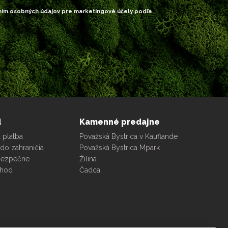
ním
osobných údajov
pre marketingové účely podľa
d
Kamenné predajne
 platba
Považská Bystrica v Kauflande
do zahraničia
Považská Bystrica Mpark
bezpečne
Žilina
chod
Čadca