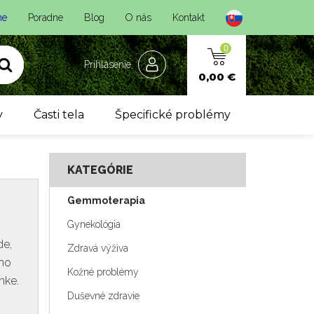
ne
Poradne
Blog
O nás
Kontakt
0
Prihlásenie
0,00 €
y
Časti tela
Špecifické problémy
KATEGÓRIE
Gemmoterapia
Gynekológia
de,
Zdravá výživa
 ho
Kožné problémy
nke.
Duševné zdravie