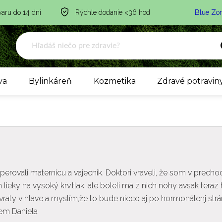
varu do 14 dní
Rýchle dodanie <36 hod
Blue Zo
va
Bylinkáreň
Kozmetika
Zdravé potravin
rovali maternicu a vajecnik. Doktori vraveli, že som v precho
lieky na vysoký krv.tlak, ale boleli ma z nich nohy avsak teraz
aty v hlave a myslím,že to bude nieco aj po hormonálenj strá
jem Daniela