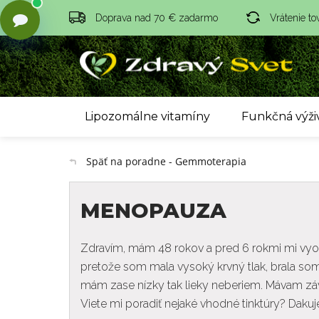
Doprava nad 70 € zadarmo
Vrátenie to
Lipozomálne vitamíny
Funkčná výži
Späť na poradne - Gemmoterapia
MENOPAUZA
Zdravím, mám 48 rokov a pred 6 rokmi mi vyope
pretože som mala vysoký krvný tlak, brala som 
mám zase nízky tak lieky neberiem. Mávam závr
Viete mi poradiť nejaké vhodné tinktúry? Daku