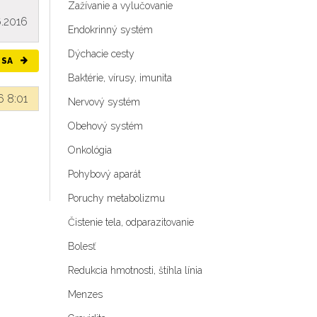
Zažívanie a vylučovanie
6.2016
Endokrinný systém
Dýchacie cesty
 SA
Baktérie, vírusy, imunita
6 8:01
Nervový systém
Obehový systém
Onkológia
Pohybový aparát
Poruchy metabolizmu
Čistenie tela, odparazitovanie
Bolesť
Redukcia hmotnosti, štíhla línia
Menzes