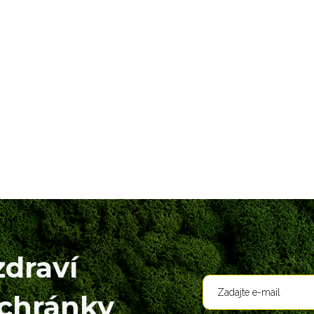
zdraví
schránky