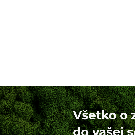
Všetko o 
do vašej 