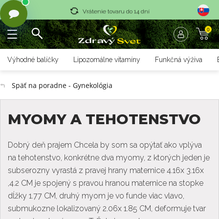
Vrátenie tovaru do 14 dní
0
Rýchle dodanie <36 hod
Doprava nad 70 € zadarmo
Výhodné balíčky
Lipozomálne vitamíny
Funkčná výživa
Vrátenie tovaru do 14 dní
Späť na poradne - Gynekológia
Rýchle dodanie <36 hod
MYOMY A TEHOTENSTVO
Dobrý deň prajem Chcela by som sa opýtať ako vplýva
na tehotenstvo, konkrétne dva myomy, z ktorých jeden je
subserozny vyrastá z pravej hrany maternice 4.16x 3.16x
,4.2 CM je spojený s pravou hranou maternice na stopke
dĺžky 1.77 CM, druhý myom je vo funde viac vlavo,
submukozne lokalizovaný 2.06x 1.85 CM, deformuje tvar