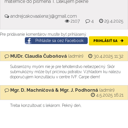
maternice do písmena T. Ďakujem pekne
andrejcakovaalena3@gmail.com
2107
4
29.4.2025
Pre pridávanie komentárov musíte byť prihlásený.
Prihláste sa cez Facebook
PRIHLÁSIŤ SA
MUDr. Claudia Čuboňová
(admin)
30.4.2025 11:32
Subserózny myóm nie je pre tehotenstvo nebezpečný. Skôr
submukózny môže byť príčinou potratov. Vzhľadom ku nálezu
doporučujem konzultáciu v centre IVF. Carpe diem!
Mgr. D. Machničová & Mgr. J. Podhorná
(admin)
4.5.2025 16:21
Treba konzultovať s lekárom. Pekný deň,