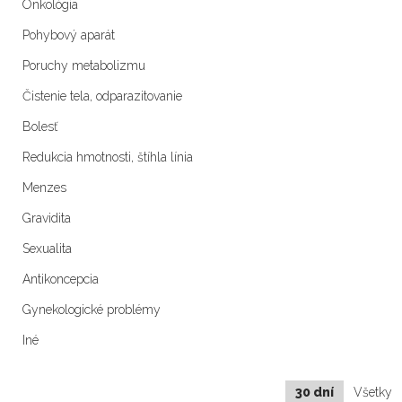
Onkológia
Pohybový aparát
Poruchy metabolizmu
Čistenie tela, odparazitovanie
Bolesť
Redukcia hmotnosti, štíhla línia
Menzes
Gravidita
Sexualita
Antikoncepcia
Gynekologické problémy
Iné
30 dní
Všetky