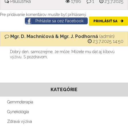
Paulushka
1786
1
23.7.2025
Pre pridávanie komentárov musíte byť prihlásený.
Prihláste sa cez Facebook
PRIHLÁSIŤ SA
Mgr. D. Machničová & Mgr. J. Podhorná
(admin)
23.7.2025 14:50
Dobrý deň, samozrejme, že môže. Môžete mu dať aj kĺbovú
výživu. S pozdravom,
KATEGÓRIE
Gemmoterapia
Gynekológia
Zdravá výživa