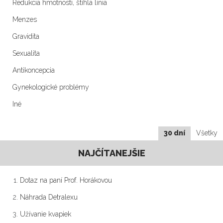
Redukcia hmotnosti, štíhla línia
Menzes
Gravidita
Sexualita
Antikoncepcia
Gynekologické problémy
Iné
30 dní
Všetky
NAJČÍTANEJŠIE
Dotaz na paní Prof. Horákovou
Náhrada Detralexu
Užívanie kvapiek