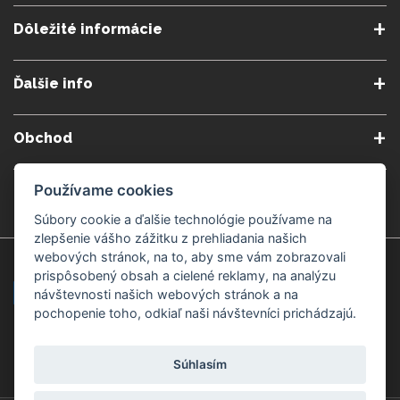
Dôležité informácie
O nás
Obchodné podmienky
Ďalšie info
Reklamačné podmienky
Podmienky predplatného
Poradne
Semináre a kurzy
Ochrana osobných údajov
Kontakt
Obchod
Blog
Alergény
Cookies nastavenia
Doprava a platba
Poštovné do zahraničia
Používame cookies
Gemmoterapia
Kamenné predajne
Nakupuj bezpečne
Veľkoobchod
Súbory cookie a ďalšie technológie používame na
Považská Bystrica v Kauflande
Považská Bystrica Mpark
zlepšenie vášho zážitku z prehliadania našich
webových stránok, na to, aby sme vám zobrazovali
Záruka kvality
Žilina
Čadca
prispôsobený obsah a cielené reklamy, na analýzu
návštevnosti našich webových stránok a na
pochopenie toho, odkiaľ naši návštevníci prichádzajú.
Platobné metódy
Súhlasím