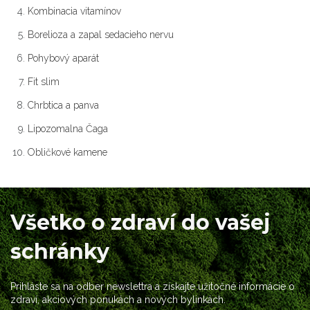
Kombinacia vitamínov
Borelioza a zapal sedacieho nervu
Pohybový aparát
Fit slim
Chrbtica a panva
Lipozomalna Čaga
Obličkové kamene
Všetko o zdraví do vašej
schránky
Prihláste sa na odber newslettra a získajte užitočné informácie o
zdraví, akciových ponukách a nových bylinkách.