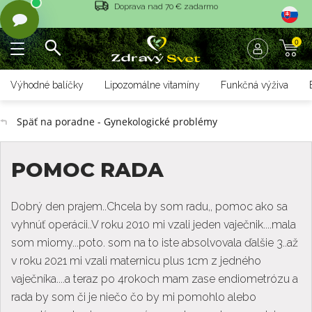
Vrátenie tovaru do 14 dní
0
Rýchle dodanie <36 hod
Doprava nad 70 € zadarmo
Výhodné balíčky
Lipozomálne vitamíny
Funkčná výživa
Vrátenie tovaru do 14 dní
Späť na poradne - Gynekologické problémy
Rýchle dodanie <36 hod
POMOC RADA
Dobrý den prajem..Chcela by som radu,, pomoc ako sa
vyhnúť operácii..V roku 2010 mi vzali jeden vaječnik....mala
som miomy...poto. som na to iste absolvovala ďalšie 3..až
v roku 2021 mi vzali maternicu plus 1cm z jedného
vaječníka....a teraz po 4rokoch mam zase endiometrózu a
rada by som či je niečo čo by mi pomohlo alebo