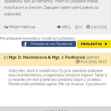
operatívny stav je nemenný...mam to usedene medzi
mechúrom a črevom...Ďakujem veľmi veľmi pekne za
odpoveď
Miriam Naňova
1863
1
7.10.2025
Pre pridávanie komentárov musíte byť prihlásený.
Prihláste sa cez Facebook
PRIHLÁSIŤ SA
Mgr. D. Machničová & Mgr. J. Podhorná
(admin)
8.10.2025 18:27
Dobrý deň, skúst si nasadiť kúru C5, je to špeciálne zostavená
kúra na endometriózu. a regeneráciu ženských orgánov. Takže si
ju nasaďte čím skôr a berte bez prestávky aspoň 2 za sebou.
Môžete pridať probiotiká vaginal. Pite čaj vilcacora. S pozdravom,