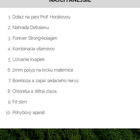
Dotaz na paní Prof. Horákovou
Náhrada Detralexu
Forever Strong+kolagén
Kombinacia vitamínov
Užívanie kvapiek
2mm polyp na krcku maternice
Borelioza a zapal sedacieho nervu
Chlorella a stitna zlaza
Fit slim
Pohybový aparát