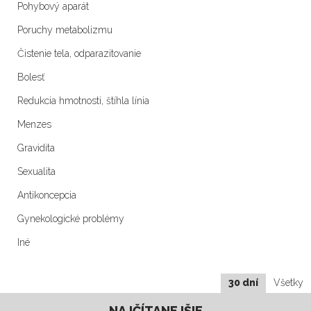
Pohybový aparát
Poruchy metabolizmu
Čistenie tela, odparazitovanie
Bolesť
Redukcia hmotnosti, štíhla línia
Menzes
Gravidita
Sexualita
Antikoncepcia
Gynekologické problémy
Iné
30 dní
Všetky
NAJČÍTANEJŠIE