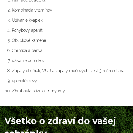
Náhrada Detralexu
Kombinacia vitamínov
Užívanie kvapiek
Pohybový aparát
Obličkové kamene
Chrbtica a panva
užívanie doplnkov
Zápaly obličiek, VUR a zápaly močových ciest 3 ročná dcéra
upchaté cievy
Zhrubnuta sliznica + myomy
Všetko o zdraví do vašej