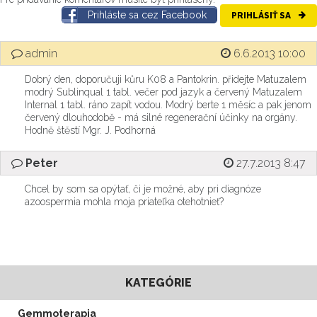
Prihláste sa cez Facebook
PRIHLÁSIŤ SA
admin
6.6.2013 10:00
Dobrý den, doporučuji kůru K08 a Pantokrin. přidejte Matuzalem
modrý Sublinqual 1 tabl. večer pod jazyk a červený Matuzalem
Internal 1 tabl. ráno zapít vodou. Modrý berte 1 měsíc a pak jenom
červený dlouhodobě - má silné regenerační účinky na orgány.
Hodně štěstí Mgr. J. Podhorná
Peter
27.7.2013 8:47
Chcel by som sa opýtať, či je možné, aby pri diagnóze
azoospermia mohla moja priateľka otehotnieť?
KATEGÓRIE
Gemmoterapia