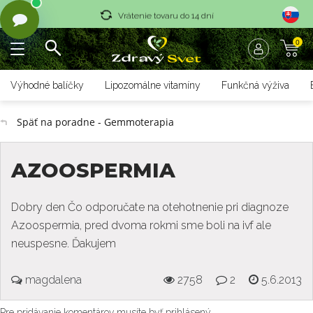
Vrátenie tovaru do 14 dní
0
Rýchle dodanie <36 hod
Doprava nad 70 € zadarmo
Výhodné balíčky
Lipozomálne vitamíny
Funkčná výživa
Vrátenie tovaru do 14 dní
Späť na poradne - Gemmoterapia
Rýchle dodanie <36 hod
AZOOSPERMIA
Dobry den Čo odporučate na otehotnenie pri diagnoze
Azoospermia, pred dvoma rokmi sme boli na ivf ale
neuspesne. Ďakujem
magdalena
2758
2
5.6.2013
Pre pridávanie komentárov musíte byť prihlásený.