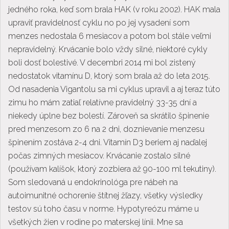
jedného roka, keď som brala HAK (v roku 2002). HAK mala
upraviť pravidelnosť cyklu no po jej vysadení som
menzes nedostala 6 mesiacov a potom bol stále veľmi
nepravidelný. Krvácanie bolo vždy silné, niektoré cykly
boli dosť bolestivé. V decembri 2014 mi bol zistený
nedostatok vitamínu D, ktorý som brala až do leta 2015.
Od nasadenia Vigantolu sa mi cyklus upravil a aj teraz túto
zimu ho mám zatiaľ relatívne pravidelný 33-35 dní a
niekedy úplne bez bolestí. Zároveň sa skrátilo špinenie
pred menzesom zo 6 na 2 dni, doznievanie menzesu
špinením zostáva 2-4 dni. Vitamín D3 beriem aj naďalej
počas zimných mesiacov. Krvácanie zostalo silné
(používam kalíšok, ktorý zozbiera až 90-100 ml tekutiny).
Som sledovaná u endokrinológa pre nábeh na
autoimunitné ochorenie štítnej žľazy, všetky výsledky
testov sú toho času v norme. Hypotyreózu máme u
všetkých žien v rodine po materskej línii. Mne sa