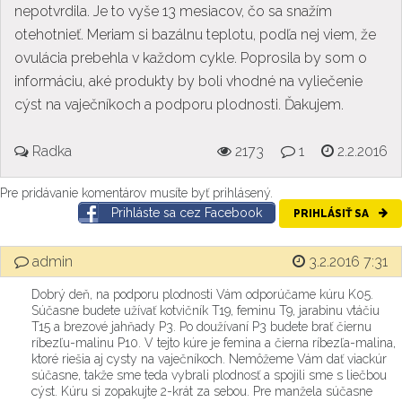
nepotvrdila. Je to vyše 13 mesiacov, čo sa snažím
otehotnieť. Meriam si bazálnu teplotu, podľa nej viem, že
ovulácia prebehla v každom cykle. Poprosila by som o
informáciu, aké produkty by boli vhodné na vyliečenie
cýst na vaječníkoch a podporu plodnosti. Ďakujem.
Radka
2173
1
2.2.2016
Pre pridávanie komentárov musíte byť prihlásený.
Prihláste sa cez Facebook
PRIHLÁSIŤ SA
admin
3.2.2016 7:31
Dobrý deň, na podporu plodnosti Vám odporúčame kúru K05.
Súčasne budete užívať kotvičník T19, feminu T9, jarabinu vtáčiu
T15 a brezové jahňady P3. Po doužívaní P3 budete brať čiernu
ríbezľu-malinu P10. V tejto kúre je femina a čierna ríbezľa-malina,
ktoré riešia aj cysty na vaječníkoch. Nemôžeme Vám dať viackúr
súčasne, takže sme teda vybrali plodnosť a spojili sme s liečbou
cýst. Kúru si zopakujte 2-krát za sebou. Pre manžela súčasne