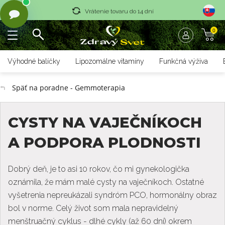
Vrátenie tovaru do 14 dní
0
Rýchle dodanie <36 hod
Doprava nad 70 € zadarmo
Výhodné balíčky
Lipozomálne vitamíny
Funkčná výživa
Vrátenie tovaru do 14 dní
Späť na poradne - Gemmoterapia
Rýchle dodanie <36 hod
CYSTY NA VAJEČNÍKOCH
A PODPORA PLODNOSTI
Dobrý deň, je to asi 10 rokov, čo mi gynekologička
oznámila, že mám malé cysty na vaječníkoch. Ostatné
vyšetrenia nepreukázali syndróm PCO, hormonálny obraz
bol v norme. Celý život som mala nepravidelný
menštruačný cyklus - dlhé cykly (až 60 dní) okrem