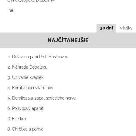
Gynekologické problémy
Iné
30 dní
Všetky
NAJČÍTANEJŠIE
Dotaz na paní Prof. Horákovou
Náhrada Detralexu
Užívanie kvapiek
Kombinacia vitamínov
Borelioza a zapal sedacieho nervu
Pohybový aparát
Fit slim
Chrbtica a panva