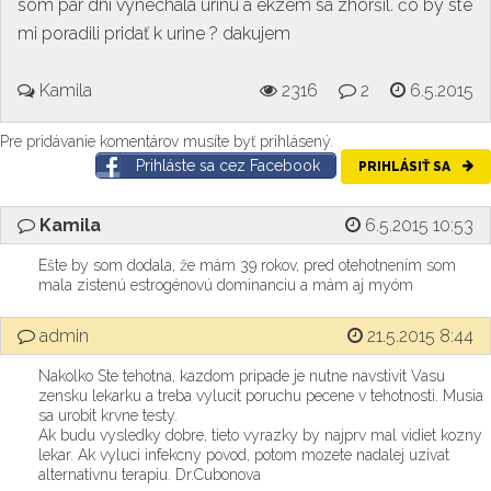
som pár dní vynechala urinu a ekzém sa zhoršil. čo by ste
mi poradili pridať k urine ? dakujem
Kamila
2316
2
6.5.2015
Pre pridávanie komentárov musíte byť prihlásený.
Prihláste sa cez Facebook
PRIHLÁSIŤ SA
Kamila
6.5.2015 10:53
Ešte by som dodala, že mám 39 rokov, pred otehotnením som
mala zistenú estrogénovú dominanciu a mám aj myóm
admin
21.5.2015 8:44
Nakolko Ste tehotna, kazdom pripade je nutne navstivit Vasu
zensku lekarku a treba vylucit poruchu pecene v tehotnosti. Musia
sa urobit krvne testy.
Ak budu vysledky dobre, tieto vyrazky by najprv mal vidiet kozny
lekar. Ak vyluci infekcny povod, potom mozete nadalej uzivat
alternativnu terapiu. Dr.Cubonova