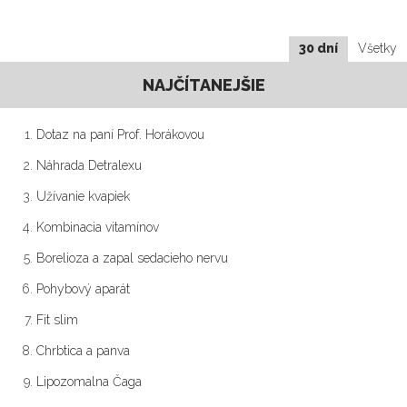
30 dní
Všetky
NAJČÍTANEJŠIE
Dotaz na paní Prof. Horákovou
Náhrada Detralexu
Užívanie kvapiek
Kombinacia vitamínov
Borelioza a zapal sedacieho nervu
Pohybový aparát
Fit slim
Chrbtica a panva
Lipozomalna Čaga