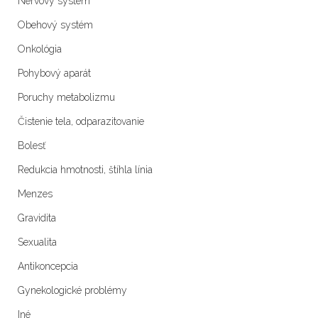
Nervový systém
Obehový systém
Onkológia
Pohybový aparát
Poruchy metabolizmu
Čistenie tela, odparazitovanie
Bolesť
Redukcia hmotnosti, štíhla línia
Menzes
Gravidita
Sexualita
Antikoncepcia
Gynekologické problémy
Iné