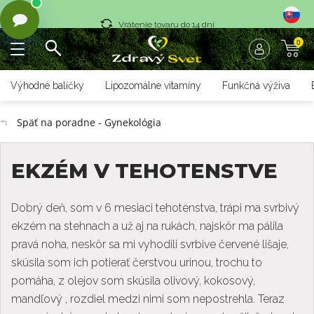
Vrátenie tovaru do 14 dní
0
Rýchle dodanie <36 hod
Doprava nad 70 € zadarmo
Výhodné balíčky
Lipozomálne vitamíny
Funkčná výživa
Vrátenie tovaru do 14 dní
Späť na poradne - Gynekológia
Rýchle dodanie <36 hod
EKZÉM V TEHOTENSTVE
Dobrý deň, som v 6 mesiaci tehotenstva, trápi ma svrbivý
ekzém na stehnach a už aj na rukách, najskôr ma pálila
pravá noha, neskôr sa mi vyhodili svrbive červené lišaje,
skúsila som ich potierať čerstvou urinou, trochu to
pomáha, z olejov som skúsila olivový, kokosový,
mandľový , rozdiel medzi nimi som nepostrehla. Teraz