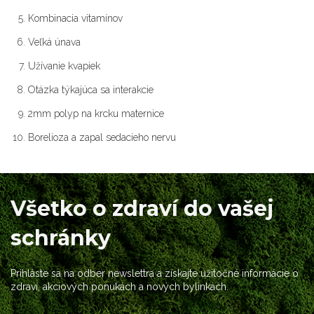
Kombinacia vitamínov
Veľká únava
Užívanie kvapiek
Otázka týkajúca sa interakcie
2mm polyp na krcku maternice
Borelioza a zapal sedacieho nervu
Všetko o zdraví do vašej
schránky
Prihláste sa na odber newslettra a získajte užitočné informácie o
zdraví, akciových ponukách a nových bylinkách.