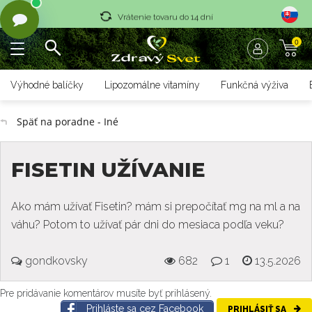
Vrátenie tovaru do 14 dní
0
Rýchle dodanie <36 hod
Doprava nad 70 € zadarmo
Výhodné balíčky
Lipozomálne vitamíny
Funkčná výživa
Vrátenie tovaru do 14 dní
Späť na poradne - Iné
Rýchle dodanie <36 hod
FISETIN UŽÍVANIE
Ako mám užívať Fisetin? mám si prepočítať mg na ml a na
váhu? Potom to užívať pár dni do mesiaca podľa veku?
gondkovsky
682
1
13.5.2026
Pre pridávanie komentárov musíte byť prihlásený.
Prihláste sa cez Facebook
PRIHLÁSIŤ SA