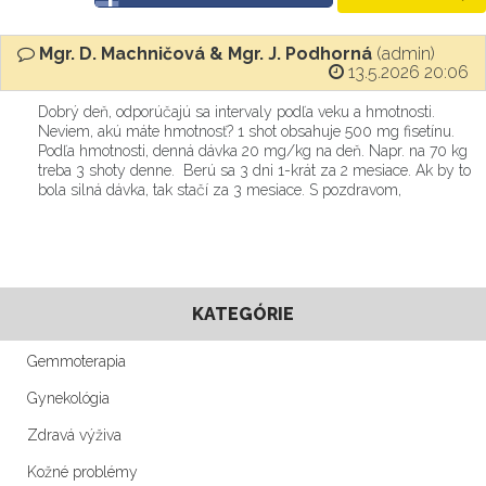
Mgr. D. Machničová & Mgr. J. Podhorná
(admin)
13.5.2026 20:06
Dobrý deň, odporúčajú sa intervaly podľa veku a hmotnosti.
Neviem, akú máte hmotnosť? 1 shot obsahuje 500 mg fisetínu.
Podľa hmotnosti, denná dávka 20 mg/kg na deň. Napr. na 70 kg
treba 3 shoty denne. Berú sa 3 dni 1-krát za 2 mesiace. Ak by to
bola silná dávka, tak stačí za 3 mesiace. S pozdravom,
KATEGÓRIE
Gemmoterapia
Gynekológia
Zdravá výživa
Kožné problémy