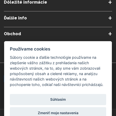
Dôležité informácie
O nás
Obchodné podmienky
Ďalšie info
Reklamačné podmienky
Podmienky predplatného
Poradne
Semináre a kurzy
Ochrana osobných údajov
Kontakt
Obchod
Blog
Alergény
Cookies nastavenia
Doprava a platba
Poštovné do zahraničia
Používame cookies
Gemmoterapia
Kamenné predajne
Nakupuj bezpečne
Veľkoobchod
Súbory cookie a ďalšie technológie používame na
Považská Bystrica v Kauflande
Považská Bystrica Mpark
zlepšenie vášho zážitku z prehliadania našich
webových stránok, na to, aby sme vám zobrazovali
Záruka kvality
Žilina
Čadca
prispôsobený obsah a cielené reklamy, na analýzu
návštevnosti našich webových stránok a na
pochopenie toho, odkiaľ naši návštevníci prichádzajú.
Platobné metódy
Súhlasím
Zmeniť moje nastavenia