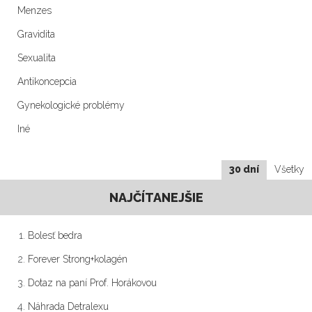
Menzes
Gravidita
Sexualita
Antikoncepcia
Gynekologické problémy
Iné
30 dní
Všetky
NAJČÍTANEJŠIE
Bolesť bedra
Forever Strong+kolagén
Dotaz na paní Prof. Horákovou
Náhrada Detralexu