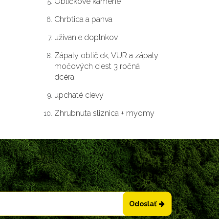
Obličkové kamene
Chrbtica a panva
užívanie doplnkov
Zápaly obličiek, VUR a zápaly
močových ciest 3 ročná
dcéra
upchaté cievy
Zhrubnuta sliznica + myomy
Odoslať