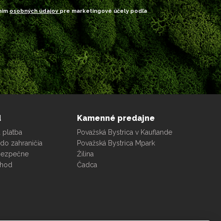
ním
osobných údajov
pre marketingové účely podľa
d
Kamenné predajne
 platba
Považská Bystrica v Kauflande
do zahraničia
Považská Bystrica Mpark
bezpečne
Žilina
chod
Čadca