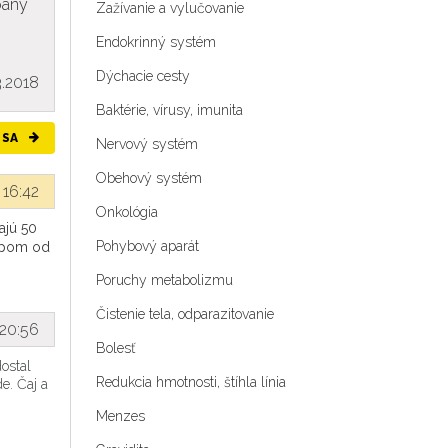
paný
Zažívanie a vylučovanie
Endokrinný systém
Dýchacie cesty
3.2018
Baktérie, vírusy, imunita
 SA
Nervový systém
Obehový systém
 16:42
Onkológia
majú 50
Pohybový aparát
upom od
Poruchy metabolizmu
Čistenie tela, odparazitovanie
 20:56
Bolesť
ostal
Redukcia hmotnosti, štíhla línia
e. Čaj a
Menzes