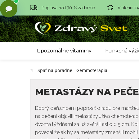
Doprava nad 70 € zadarmo
Vrátenie to
Lipozomálne vitamíny
Funkčná výži
Späť na poradne - Gemmoterapia
METASTÁZY NA PEČE
Dobrý deň,chcem poprosiť o radu pre manžela
na pečeni objavili metastázy,užíva chemoterapi
dvoma týždňami sa už zvätšil asi o 0,5 cm. Ko
povedal,že ak by sa metastázy zmenšili mohli 