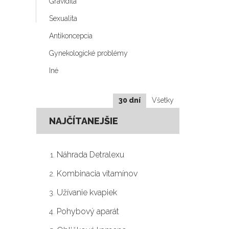
Gravidita
Sexualita
Antikoncepcia
Gynekologické problémy
Iné
30 dní
Všetky
NAJČÍTANEJŠIE
Náhrada Detralexu
Kombinacia vitamínov
Užívanie kvapiek
Pohybový aparát