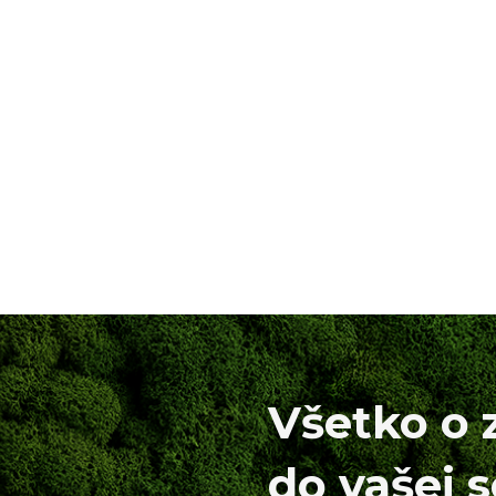
Všetko o 
do vašej 