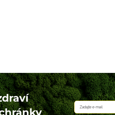
zdraví
schránky