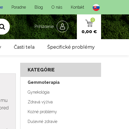
ne
Poradne
Blog
O nás
Kontakt
0
Prihlásenie
0,00 €
y
Časti tela
Špecifické problémy
KATEGÓRIE
Gemmoterapia
Gynekológia
a mu
Zdravá výživa
,pred
Kožné problémy
Duševné zdravie