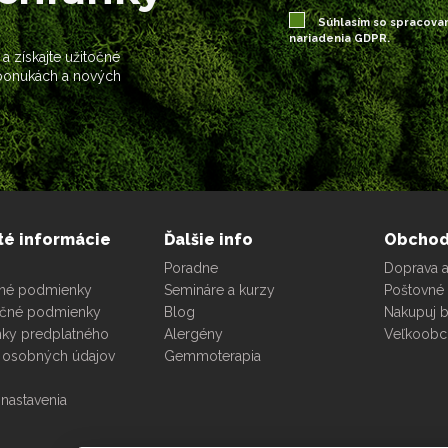
Súhlasím so spracova
nariadenia GDPR.
 a získajte užitočné
 ponukách a nových
té informácie
Ďalšie info
Obcho
Poradne
Doprava a
né podmienky
Semináre a kurzy
Poštovné 
čné podmienky
Blog
Nakupuj 
ky predplatného
Alergény
Veľkoob
 osobných údajov
Gemmoterapia
nastavenia