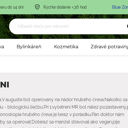
varu do 14 dní
Rýchle dodanie <36 hod
Blue Zo
va
Bylinkáreň
Kozmetika
Zdravé potravin
NI
.V auguste bol operovaný na nádor hrubého čreva.Nakoľko s
u - biologickú liečbu.Pri 1.vyšetrení MR bol nález pozastavený
lonoskopia hrubého čreva je teraz v poriadku.Pán doktor nám
by sa operovať.Doteraz sa manžel stravoval ako vegan,pije