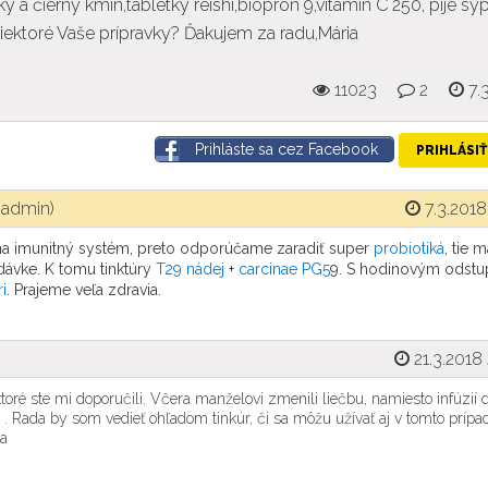
 a čierny kmín,tabletky reishi,biopron 9,vitamín C 250, pije sy
 niektoré Vaše prípravky? Ďakujem za radu,Mária
11023
2
7.
Prihláste sa cez Facebook
PRIHLÁSIŤ
(admin)
7.3.2018
na imunitný systém, preto odporúčame zaradiť super
probiotiká
, tie 
dávke. K tomu tinktúry
T29 nádej
+
carcinae PG5
9. S hodinovým odst
i
. Prajeme veľa zdravia.
21.3.2018
é ste mi doporučili. Včera manželovi zmenili liečbu, namiesto infúzií d
 Rada by som vedieť ohľadom tinkúr, či sa môžu užívať aj v tomto prípad
ia