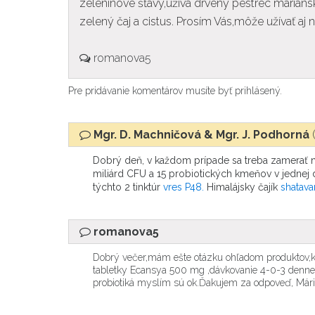
zeleninové šťavy,užíva drvený pestrec mariánsky
zelený čaj a cistus. Prosím Vás,môže užívať aj
romanova5
Pre pridávanie komentárov musíte byť prihlásený.
Mgr. D. Machničová & Mgr. J. Podhorná
Dobrý deň, v každom prípade sa treba zamerať 
miliárd CFU a 15 probiotických kmeňov v jednej 
týchto 2 tinktúr
vres P48.
Himalájsky čajík
shatavar
romanova5
Dobrý večer,mám ešte otázku ohľadom produktov,ktor
tabletky Ecansya 500 mg ,dávkovanie 4-0-3 denne .
probiotiká myslím sú ok.Ďakujem za odpoveď, Már