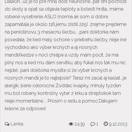
Dalacin...už je to pre mna dost neunosne...par dni pochodí
do skoly a opat sa objavia teploty a bolesti hrdla...máme
robené vysetrenie ASLO (norma ak som si dobre
zapamatala je okolo 116,jemu zistili 225). zrejme prejdeme
na penicilínovu 3 mesacnú liecbu.....pani doktorka nám
povedala, že ked malý ochorie v priebehu liečby, nieje iné
východisko ako výber krcných a aj nosných
mandlí(kedze v noci chrápe a vzdy mám pocit, že má
plný nos a ked mu dám servítku, aby fúkal nos tak mu nic
nejde)...pani doktorka myslíte si že výber krcných a
nosných mandlí je to najlepsie? Teraz mi zacal aj kaslat...je
alergik, berie celorocne Zoddac kvapky, minuly tyzden
mu bol robeny kontrolny vyter z krku a streptokok tam
nieje momentalne.... Prosím o radu a pomoc.Dakujem
krásne za odpoved
Lenka
2439
1
9.12.2013