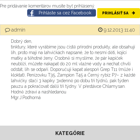
Pre pridávanie komentárov musíte byť prihlásený.
Prihláste sa cez Facebook
PRIHLÁSIŤ SA
admin
9.12.2013 11:40
Dobrý den,
tinktury, které vyrábíme jsou čistě přírodní produkty, ale obsahují
líh, proto mají na lahvičkách napsané, že to nesmí děti, kojící
matky a těhotné ženy. Osobně si myslíme, že pár kapiček
neublíží, můžete nakapat do 20 ml vlažné vody a nechat chvíli
odstát, líh se odpaří. Doporučuji kapat alespoň Grep T11 (může i
kloktat), Penízovku T35, Žampion T45 a Černý rybíz P7– z každé
lahvičky stačí 3 kapiky 3xdenně po dobu tří týdnů, pak týden
pauzu a pokračovat další tři týdny. V přestávce Chlamysan.
Hodně zdraví a nashledanou
Mgr.J.Podhorná
KATEGÓRIE