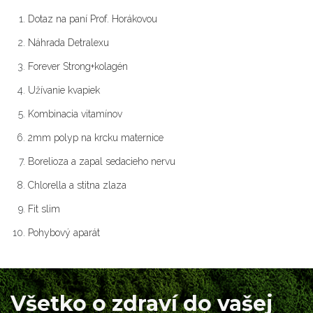
Dotaz na paní Prof. Horákovou
Náhrada Detralexu
Forever Strong+kolagén
Užívanie kvapiek
Kombinacia vitamínov
2mm polyp na krcku maternice
Borelioza a zapal sedacieho nervu
Chlorella a stitna zlaza
Fit slim
Pohybový aparát
Všetko o zdraví do vašej