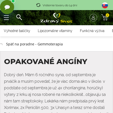
Vrátenie tovaru do 14 dní
0
Rýchle dodanie <36 hod
Doprava nad 70 € zadarmo
Výhodné balíčky
Lipozomálne vitamíny
Funkčná výživa
Vrátenie tovaru do 14 dní
Späť na poradne - Gemmoterapia
Rýchle dodanie <36 hod
OPAKOVANÉ ANGÍNY
Dobrý deň. Mám 6 ročného syna, od septembra je
prváčik a musím povedať, že je viac doma ako v škole. v
podstate od septembra je už 4x chorí(angína, horúčky)
výtery z krku aj nosa robené na niekolkokrát...objavuju sa
nám tam streptokoky. Lekárka nám predpísala prvý krat
Xorimax, 2x Penicilín 500, 3x Unasyn a teraz sme dostali