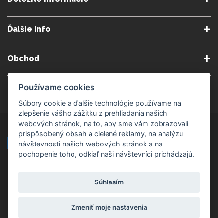
O nás
Obchodné podmienky
Ďalšie info
Reklamačné podmienky
Podmienky predplatného
Poradne
Semináre a kurzy
Ochrana osobných údajov
Kontakt
Obchod
Blog
Alergény
Cookies nastavenia
Doprava a platba
Poštovné do zahraničia
Používame cookies
Gemmoterapia
Kamenné predajne
Nakupuj bezpečne
Veľkoobchod
Súbory cookie a ďalšie technológie používame na
Považská Bystrica v Kauflande
Považská Bystrica Mpark
zlepšenie vášho zážitku z prehliadania našich
webových stránok, na to, aby sme vám zobrazovali
Záruka kvality
Žilina
Čadca
prispôsobený obsah a cielené reklamy, na analýzu
návštevnosti našich webových stránok a na
pochopenie toho, odkiaľ naši návštevníci prichádzajú.
Platobné metódy
Súhlasím
Zmeniť moje nastavenia
© Copyright 2008-2026 ZdravýSvet.sk