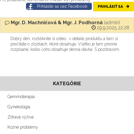
Prihláste sa cez Facebook
PRIHLÁSIŤ SA
Mgr. D. Machničová & Mgr. J. Podhorná
(admin)
29.9.2025 22:28
Dobrý deň, rozkliknite si osteo… v detaile produktu a tam si
prečítate o zložkách, ktoré obsahuje. Všetko je tam presne
rozpísané, koľko čoho obsahuje denná dávka. S pozdravom,
KATEGÓRIE
Gemmoterapia
Gynekológia
Zdravá výživa
Kožné problémy