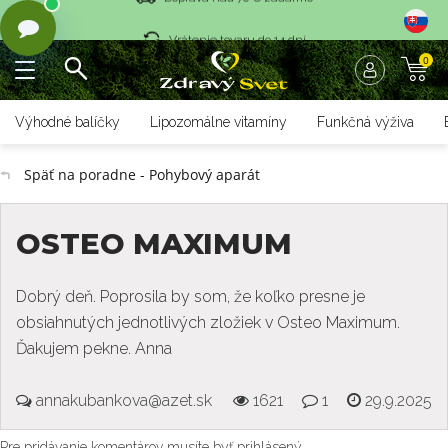
Vrátenie tovaru do 14 dní
0
Rýchle dodanie <36 hod
Doprava nad 70 € zadarmo
Výhodné balíčky
Lipozomálne vitamíny
Funkčná výživa
Vrátenie tovaru do 14 dní
Späť na poradne - Pohybový aparát
Rýchle dodanie <36 hod
OSTEO MAXIMUM
Dobrý deň. Poprosila by som, že koľko presne je
obsiahnutých jednotlivých zložiek v Osteo Maximum.
Ďakujem pekne. Anna
annakubankova@azet.sk
1621
1
29.9.2025
Pre pridávanie komentárov musíte byť prihlásený.