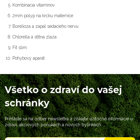
Kombinacia vitamínov
2mm polyp na krcku maternice
Borelioza a zapal sedacieho nervu
Chlorella a stitna zlaza
Fit slim
Pohybový aparát
Všetko o zdraví do vašej
schránky
Prihláste sa na odber newslettra a získajte užitočné informácie o
zdraví, akciových ponukách a nových bylinkách.