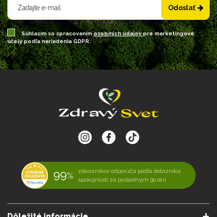
Odoslať
Súhlasím so spracovaním
osobných údajov
pre marketingové
účely podľa nariadenia GDPR.
99
zákazníkov odporúča podľa dotazníka
%
spokojnosti za posledných 90 dní
Dôležité informácie