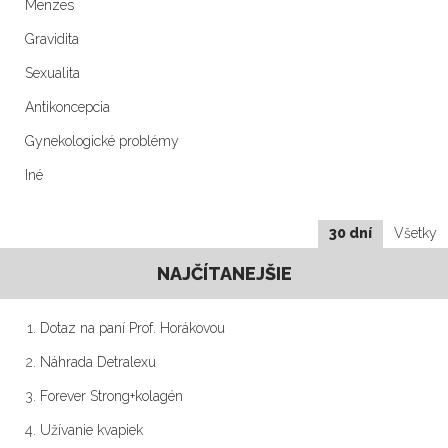
Menzes
Gravidita
Sexualita
Antikoncepcia
Gynekologické problémy
Iné
30 dní
Všetky
NAJČÍTANEJŠIE
Dotaz na paní Prof. Horákovou
Náhrada Detralexu
Forever Strong+kolagén
Užívanie kvapiek