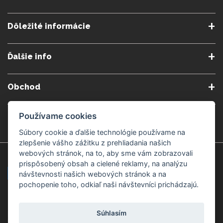
Dôležité informácie
O nás
Obchodné podmienky
Ďalšie info
Reklamačné podmienky
Podmienky predplatného
Poradne
Semináre a kurzy
Ochrana osobných údajov
Kontakt
Obchod
Blog
Alergény
Cookies nastavenia
Doprava a platba
Poštovné do zahraničia
Používame cookies
Gemmoterapia
Kamenné predajne
Nakupuj bezpečne
Veľkoobchod
Súbory cookie a ďalšie technológie používame na
Považská Bystrica v Kauflande
Považská Bystrica Mpark
zlepšenie vášho zážitku z prehliadania našich
webových stránok, na to, aby sme vám zobrazovali
Záruka kvality
Žilina
Čadca
prispôsobený obsah a cielené reklamy, na analýzu
návštevnosti našich webových stránok a na
pochopenie toho, odkiaľ naši návštevníci prichádzajú.
Platobné metódy
Súhlasím