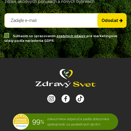
zdraví, akciových ponukách a nových bylinkách.
Odoslať
Súhlasím so spracovaním
osobných údajov
pre marketingové
účely podľa nariadenia GDPR.
99
zákazníkov odporúča podľa dotazníka
%
spokojnosti za posledných 90 dní