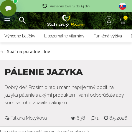
Vrátenie tovaru do 14 dní
0
Rýchle dodanie <36 hod
Doprava nad 70 € zadarmo
Výhodné balíčky
Lipozomálne vitamíny
Funkčná výživa
Vrátenie tovaru do 14 dní
Späť na poradne - Iné
Rýchle dodanie <36 hod
PÁLENIE JAZYKA
Dobrý deň Prosím o radu mám nepríjemný pocit na
jazyka pálenie s akými produktami vami odporúčate aby
som sa toho zbavila dakujem
Tatiana Motykova
638
1
8.5.2026
Pre pridávanie komentárov musíte byť prihlásený.