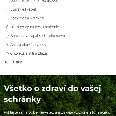
Dotaz na paní Prof. Horákovou
Užívanie kvapiek
Kombinacia vitamínov
2mm polyp na krcku maternice
Borelioza a zapal sedacieho nervu
Ako sa zbaviť zavratov
Chlorella a stitna zlaza
Fit slim
Všetko o zdraví do vašej
schránky
Prihláste sa na odber newslettra a získajte užitočné informácie o