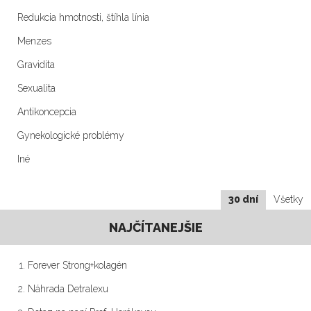
Redukcia hmotnosti, štíhla línia
Menzes
Gravidita
Sexualita
Antikoncepcia
Gynekologické problémy
Iné
30 dní
Všetky
NAJČÍTANEJŠIE
Forever Strong+kolagén
Náhrada Detralexu