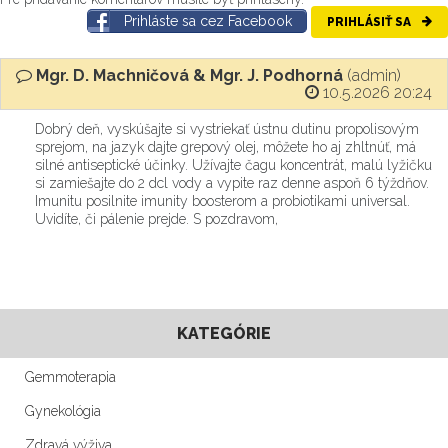
Prihláste sa cez Facebook
PRIHLÁSIŤ SA
Mgr. D. Machničová & Mgr. J. Podhorná
(admin)
10.5.2026 20:24
Dobrý deň, vyskúšajte si vystriekať ústnu dutinu propolisovým
sprejom, na jazyk dajte grepový olej, môžete ho aj zhltnúť, má
silné antiseptické účinky. Užívajte čagu koncentrát, malú lyžičku
si zamiešajte do 2 dcl vody a vypite raz denne aspoň 6 týždňov.
Imunitu posilnite imunity boosterom a probiotikami universal.
Uvidíte, či pálenie prejde. S pozdravom,
KATEGÓRIE
Gemmoterapia
Gynekológia
Zdravá výživa