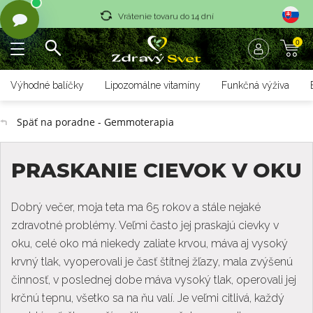
Vrátenie tovaru do 14 dní
0
Rýchle dodanie <36 hod
Doprava nad 70 € zadarmo
Výhodné balíčky
Lipozomálne vitamíny
Funkčná výživa
Vrátenie tovaru do 14 dní
Späť na poradne - Gemmoterapia
Rýchle dodanie <36 hod
PRASKANIE CIEVOK V OKU
Dobrý večer, moja teta ma 65 rokov a stále nejaké
zdravotné problémy. Veľmi často jej praskajú cievky v
oku, celé oko má niekedy zaliate krvou, máva aj vysoký
krvný tlak, vyoperovali je časť štítnej žľazy, mala zvýšenú
činnosť, v poslednej dobe máva vysoký tlak, operovali jej
krčnú tepnu, všetko sa na ňu valí. Je veľmi citlivá, každý