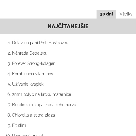
30 dní
Všetky
NAJČÍTANEJŠIE
Dotaz na paní Prof. Horákovou
Náhrada Detralexu
Forever Strong+kolagén
Kombinacia vitamínov
Užívanie kvapiek
2mm polyp na krcku maternice
Borelioza a zapal sedacieho nervu
Chlorella a stitna zlaza
Fit slim
Pohybový aparát