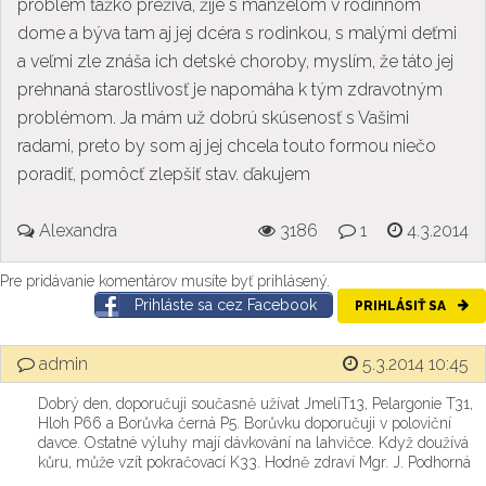
problém ťažko prežíva, žije s manželom v rodinnom
dome a býva tam aj jej dcéra s rodinkou, s malými deťmi
a veľmi zle znáša ich detské choroby, myslím, že táto jej
prehnaná starostlivosť je napomáha k tým zdravotným
problémom. Ja mám už dobrú skúsenosť s Vašimi
radami, preto by som aj jej chcela touto formou niečo
poradiť, pomôcť zlepšiť stav. ďakujem
Alexandra
3186
1
4.3.2014
Pre pridávanie komentárov musíte byť prihlásený.
Prihláste sa cez Facebook
PRIHLÁSIŤ SA
admin
5.3.2014 10:45
Dobrý den, doporučuji současně užívat JmelíT13, Pelargonie T31,
Hloh P66 a Borůvka černá P5. Borůvku doporučuji v poloviční
davce. Ostatné výluhy mají dávkování na lahvičce. Když doužívá
kůru, může vzít pokračovací K33. Hodně zdraví Mgr. J. Podhorná