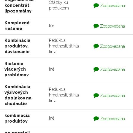
Otázky ku
Otázka
koncentrát
Zodpovedaná
produktom
je
lipozomálny
zodpovedaná
Komplexné
Otázka
Iné
Zodpovedaná
riešenie
je
zodpovedaná
Kombinácia
Redukcia
Otázka
produktov,
hmotnosti, štíhla
Zodpovedaná
je
dávkovanie
línia
zodpovedaná
Riešenie
Otázka
viacerých
Iné
Zodpovedaná
je
problémov
zodpovedaná
Kombinácia
Redukcia
výživových
Otázka
hmotnosti, štíhla
Zodpovedaná
doplnkov na
je
línia
zodpovedaná
chudnutie
kombinacia
Otázka
Iné
Zodpovedaná
produktov
je
zodpovedaná