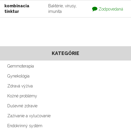
kombinacia
Baktérie, vírusy,
Otázka
Zodpovedaná
tinktur
imunita
je
zodpovedaná
KATEGÓRIE
Gemmoterapia
Gynekológia
Zdravá výživa
Kožné problémy
Duševné zdravie
Zažívanie a vylučovanie
Endokrinný systém