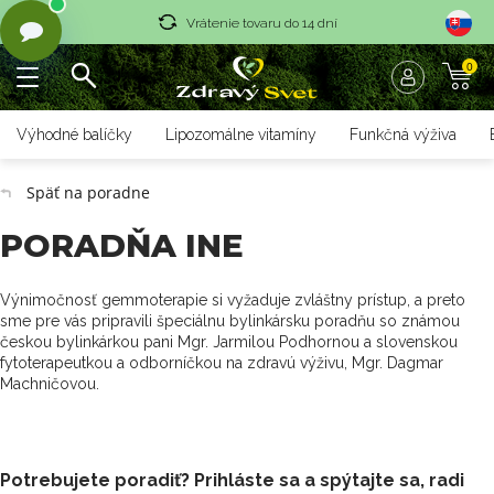
Vrátenie tovaru do 14 dní
0
Rýchle dodanie <36 hod
Doprava nad 70 € zadarmo
Výhodné balíčky
Lipozomálne vitamíny
Funkčná výživa
Vrátenie tovaru do 14 dní
Späť na poradne
Rýchle dodanie <36 hod
PORADŇA INE
Výnimočnosť gemmoterapie si vyžaduje zvláštny prístup, a preto
sme pre vás pripravili špeciálnu bylinkársku poradňu so známou
českou bylinkárkou pani Mgr. Jarmilou Podhornou a slovenskou
fytoterapeutkou a odborníčkou na zdravú výživu, Mgr. Dagmar
Machničovou.
Potrebujete poradiť? Prihláste sa a spýtajte sa, radi