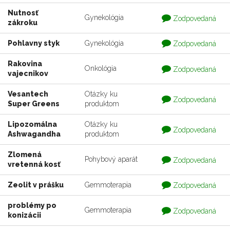
zodpovedaná
Nutnosť
Otázka
Gynekológia
Zodpovedaná
zákroku
je
zodpovedaná
Otázka
Pohlavny styk
Gynekológia
Zodpovedaná
je
zodpovedaná
Rakovina
Otázka
Onkológia
Zodpovedaná
vajecnikov
je
zodpovedaná
Vesantech
Otázky ku
Otázka
Zodpovedaná
Super Greens
produktom
je
zodpovedaná
Lipozomálna
Otázky ku
Otázka
Zodpovedaná
Ashwagandha
produktom
je
zodpovedaná
Zlomená
Otázka
Pohybový aparát
Zodpovedaná
vretenná kosť
je
zodpovedaná
Otázka
Zeolit v prášku
Gemmoterapia
Zodpovedaná
je
zodpovedaná
problémy po
Otázka
Gemmoterapia
Zodpovedaná
konizácii
je
zodpovedaná