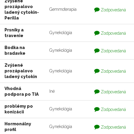
Zvýšené
prozápalovo
Otázka
Gemmoterapia
Zodpovedaná
ladený cytokin-
je
zodpovedaná
Perilla
Prsníky a
Otázka
Gynekológia
Zodpovedaná
travenie
je
zodpovedaná
Bodka na
Otázka
Gynekológia
Zodpovedaná
bradavke
je
zodpovedaná
Zvýšené
Otázka
prozápalovo
Gynekológia
Zodpovedaná
je
ladený cytokin
zodpovedaná
Vhodná
Otázka
Iné
Zodpovedaná
podpora po TIA
je
zodpovedaná
problémy po
Otázka
Gynekológia
Zodpovedaná
konizácii
je
zodpovedaná
Hormonálny
Otázka
Gynekológia
Zodpovedaná
profil
je