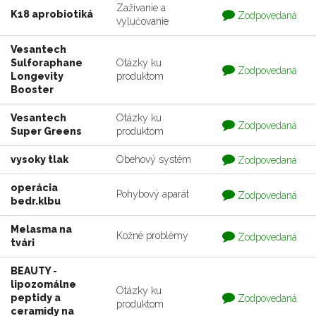
Zažívanie a
Otázka
K18 aprobiotiká
Zodpovedaná
vylučovanie
je
zodpovedaná
Vesantech
Sulforaphane
Otázky ku
Otázka
Zodpovedaná
Longevity
produktom
je
zodpovedaná
Booster
Vesantech
Otázky ku
Otázka
Zodpovedaná
Super Greens
produktom
je
zodpovedaná
Otázka
vysoky tlak
Obehový systém
Zodpovedaná
je
zodpovedaná
operácia
Otázka
Pohybový aparát
Zodpovedaná
bedr.klbu
je
zodpovedaná
Melasma na
Otázka
Kožné problémy
Zodpovedaná
tvári
je
zodpovedaná
BEAUTY -
lipozomálne
Otázky ku
Otázka
peptidy a
Zodpovedaná
produktom
je
ceramidy na
zodpovedaná