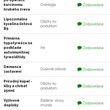
po operácii
Otázka
karcinomu
Onkológia
Zodpovedaná
je
hrubého čreva
zodpovedaná
Lipozomálna
Otázky ku
Otázka
kyselina listová
Zodpovedaná
produktom
je
B9
zodpovedaná
Primárna
hypotyreóza na
Otázka
podklade
Iné
Zodpovedaná
je
autoimunitnej
zodpovedaná
tyreoiditídy
Demence
Otázka
Duševné zdravie
Zodpovedaná
zastavení
je
zodpovedaná
Prírodný kúpeľ -
Otázky ku
Otázka
kĺby a chrbát
Zodpovedaná
produktom
je
250ml
zodpovedaná
Výživové
Baktérie, vírusy,
Otázka
Zodpovedaná
doplnky
imunita
je
zodpovedaná