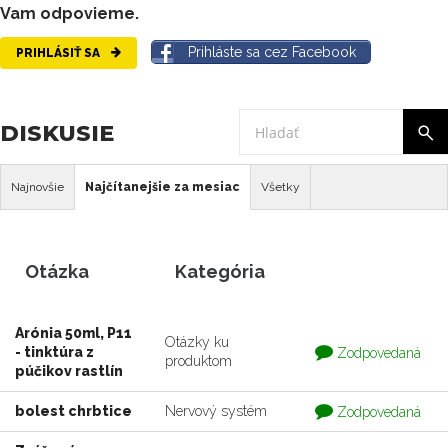
Vam odpovieme.
Prihláste sa cez Facebook
PRIHLÁSIŤ SA
DISKUSIE
Najnovšie
Najčítanejšie za mesiac
Všetky
Otázka
Kategória
Arónia 50ml, P11
Otázky ku
Otázka
- tinktúra z
Zodpovedaná
produktom
je
púčikov rastlín
zodpovedaná
Otázka
bolest chrbtice
Nervový systém
Zodpovedaná
je
zodpovedaná