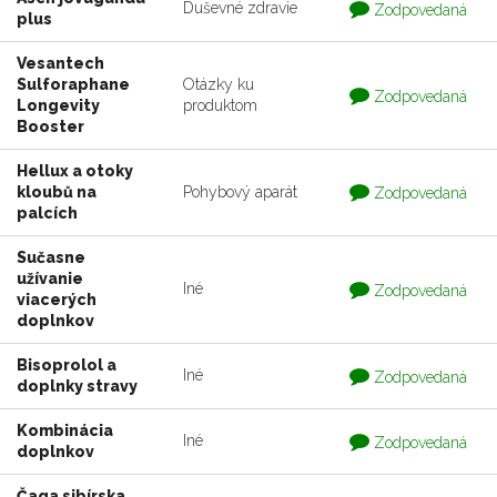
Otázka
Duševné zdravie
Zodpovedaná
plus
je
zodpovedaná
Vesantech
Sulforaphane
Otázky ku
Otázka
Zodpovedaná
Longevity
produktom
je
zodpovedaná
Booster
Hellux a otoky
Otázka
kloubů na
Pohybový aparát
Zodpovedaná
je
palcích
zodpovedaná
Sučasne
užívanie
Otázka
Iné
Zodpovedaná
viacerých
je
zodpovedaná
doplnkov
Bisoprolol a
Otázka
Iné
Zodpovedaná
doplnky stravy
je
zodpovedaná
Kombinácia
Otázka
Iné
Zodpovedaná
doplnkov
je
zodpovedaná
Čaga sibírska