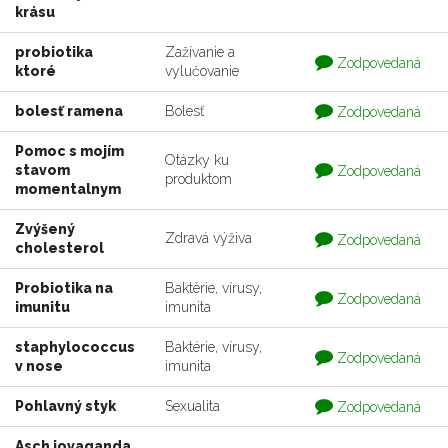
krásu
probiotika
Zažívanie a
Otázka
Zodpovedaná
ktoré
vylučovanie
je
zodpovedaná
Otázka
bolesť ramena
Bolesť
Zodpovedaná
je
zodpovedaná
Pomoc s mojím
Otázky ku
Otázka
stavom
Zodpovedaná
produktom
je
momentalnym
zodpovedaná
Zvýšený
Otázka
Zdravá výživa
Zodpovedaná
cholesterol
je
zodpovedaná
Probiotika na
Baktérie, vírusy,
Otázka
Zodpovedaná
imunitu
imunita
je
zodpovedaná
staphylococcus
Baktérie, vírusy,
Otázka
Zodpovedaná
v nose
imunita
je
zodpovedaná
Otázka
Pohlavný styk
Sexualita
Zodpovedaná
je
zodpovedaná
Asch jovaganda