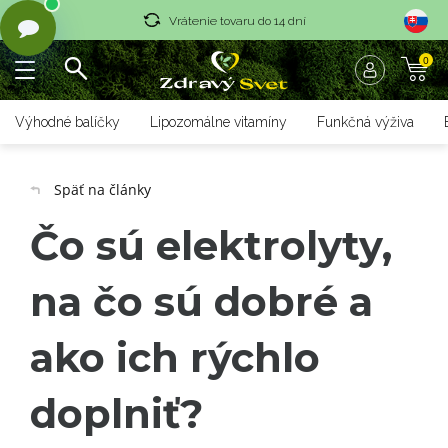
Vrátenie tovaru do 14 dní
0
Rýchle dodanie <36 hod
Doprava nad 70 € zadarmo
Výhodné balíčky
Lipozomálne vitamíny
Funkčná výživa
Vrátenie tovaru do 14 dní
Späť na články
Rýchle dodanie <36 hod
Čo sú elektrolyty,
na čo sú dobré a
ako ich rýchlo
doplniť?