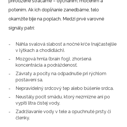
prirodzene strácame – dýchaním, močením a
potením. Ak ich dopĺňanie zanedbáme, telo
okamžite bije na poplach. Medzi prvé varovné
signály patrí:
Náhla svalová slabosť a nočné kŕče (najčastejšie
v lýtkach a chodidlách).
Mozgová hmla (brain fog), zhoršená
koncentrácia a podráždenosť.
Závraty a pocity na odpadnutie pri rýchlom
postavení sa.
Nepravidelný srdcový tep alebo búšenie srdca.
Neustály pocit smädu, ktorý nezmizne ani po
vypití litra čistej vody.
Zadržiavanie vody v tele a opuchnuté prsty či
členky.