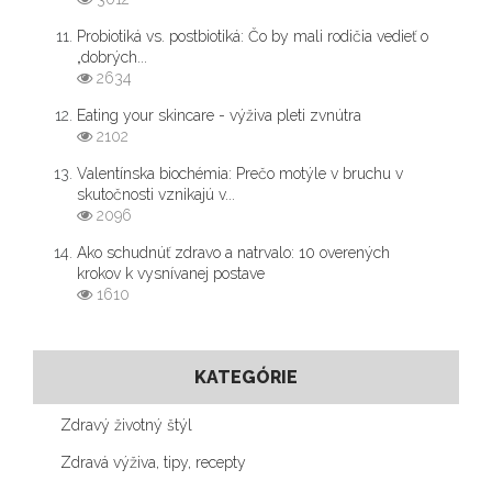
Probiotiká vs. postbiotiká: Čo by mali rodičia vedieť o
„dobrých...
2634
Eating your skincare - výživa pleti zvnútra
2102
Valentínska biochémia: Prečo motýle v bruchu v
skutočnosti vznikajú v...
2096
Ako schudnúť zdravo a natrvalo: 10 overených
krokov k vysnívanej postave
1610
KATEGÓRIE
Zdravý životný štýl
Zdravá výživa, tipy, recepty