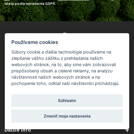
účely podľa nariadenia GDPR.
Používame cookies
Súbory cookie a ďalšie technológie používame na
zlepšenie vášho zážitku z prehliadania našich
webových stránok, na to, aby sme vám zobrazovali
prispôsobený obsah a cielené reklamy, na analýzu
návštevnosti našich webových stránok a na
pochopenie toho, odkiaľ naši návštevníci prichádzajú.
99
zákazníkov odporúča podľa dotazníka
%
spokojnosti za posledných 90 dní
Súhlasím
Dôležité informácie
Zmeniť moje nastavenia
O nás
Obchodné podmienky
Ďalšie info