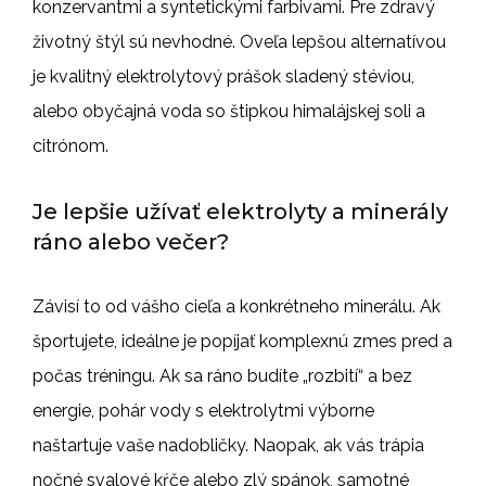
konzervantmi a syntetickými farbivami. Pre zdravý
životný štýl sú nevhodné. Oveľa lepšou alternatívou
je kvalitný elektrolytový prášok sladený stéviou,
alebo obyčajná voda so štipkou himalájskej soli a
citrónom.
Je lepšie užívať elektrolyty a minerály
ráno alebo večer?
Závisí to od vášho cieľa a konkrétneho minerálu. Ak
športujete, ideálne je popíjať komplexnú zmes pred a
počas tréningu. Ak sa ráno budíte „rozbití“ a bez
energie, pohár vody s elektrolytmi výborne
naštartuje vaše nadobličky. Naopak, ak vás trápia
nočné svalové kŕče alebo zlý spánok, samotné