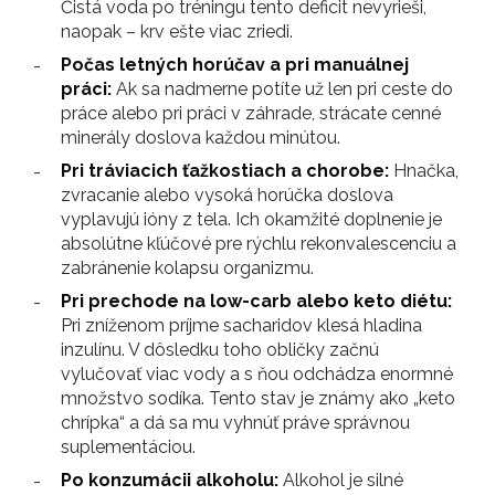
Čistá voda po tréningu tento deficit nevyrieši,
naopak – krv ešte viac zriedi.
Počas letných horúčav a pri manuálnej
práci:
Ak sa nadmerne potíte už len pri ceste do
práce alebo pri práci v záhrade, strácate cenné
minerály doslova každou minútou.
Pri tráviacich ťažkostiach a chorobe:
Hnačka,
zvracanie alebo vysoká horúčka doslova
vyplavujú ióny z tela. Ich okamžité doplnenie je
absolútne kľúčové pre rýchlu rekonvalescenciu a
zabránenie kolapsu organizmu.
Pri prechode na low-carb alebo keto diétu:
Pri zníženom príjme sacharidov klesá hladina
inzulínu. V dôsledku toho obličky začnú
vylučovať viac vody a s ňou odchádza enormné
množstvo sodíka. Tento stav je známy ako „keto
chrípka“ a dá sa mu vyhnúť práve správnou
suplementáciou.
Po konzumácii alkoholu:
Alkohol je silné