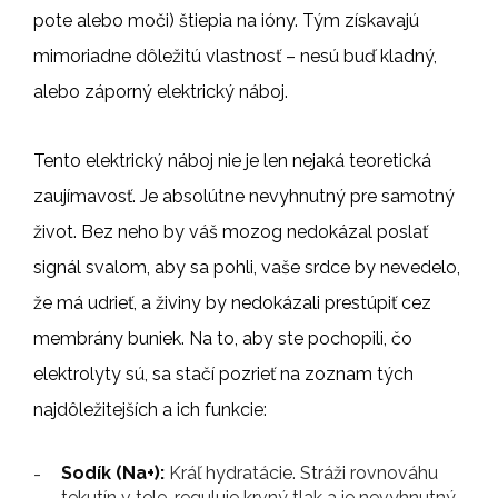
pote alebo moči) štiepia na ióny. Tým získavajú
mimoriadne dôležitú vlastnosť – nesú buď kladný,
alebo záporný elektrický náboj.
Tento elektrický náboj nie je len nejaká teoretická
zaujímavosť. Je absolútne nevyhnutný pre samotný
život. Bez neho by váš mozog nedokázal poslať
signál svalom, aby sa pohli, vaše srdce by nevedelo,
že má udrieť, a živiny by nedokázali prestúpiť cez
membrány buniek. Na to, aby ste pochopili, čo
elektrolyty sú, sa stačí pozrieť na zoznam tých
najdôležitejších a ich funkcie:
Sodík (Na+):
Kráľ hydratácie. Stráži rovnováhu
tekutín v tele, reguluje krvný tlak a je nevyhnutný