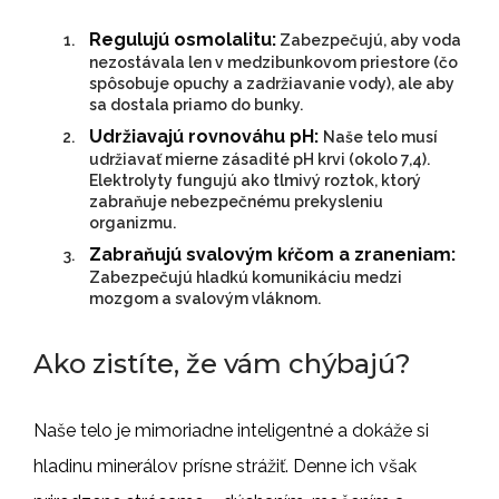
Regulujú osmolalitu:
Zabezpečujú, aby voda
nezostávala len v medzibunkovom priestore (čo
spôsobuje opuchy a zadržiavanie vody), ale aby
sa dostala priamo do bunky.
Udržiavajú rovnováhu pH:
Naše telo musí
udržiavať mierne zásadité pH krvi (okolo 7,4).
Elektrolyty fungujú ako tlmivý roztok, ktorý
zabraňuje nebezpečnému prekysleniu
organizmu.
Zabraňujú svalovým kŕčom a zraneniam:
Zabezpečujú hladkú komunikáciu medzi
mozgom a svalovým vláknom.
Ako zistíte, že vám chýbajú?
Naše telo je mimoriadne inteligentné a dokáže si
hladinu minerálov prísne strážiť. Denne ich však