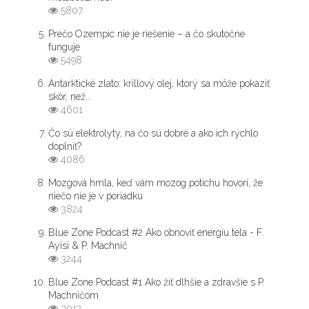
5807
Prečo Ozempic nie je riešenie – a čo skutočne
funguje
5498
Antarktické zlato: krillový olej, ktorý sa môže pokaziť
skôr, než...
4601
Čo sú elektrolyty, na čo sú dobré a ako ich rýchlo
doplniť?
4086
Mozgová hmla, keď vám mozog potichu hovorí, že
niečo nie je v poriadku
3824
Blue Zone Podcast #2 Ako obnoviť energiu tela - F.
Ayisi & P. Machnič
3244
Blue Zone Podcast #1 Ako žiť dlhšie a zdravšie s P.
Machničom
3012