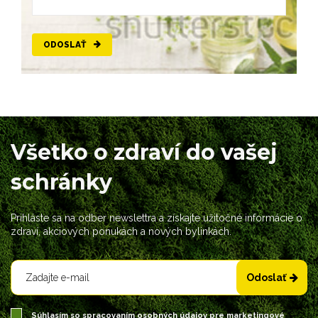
ODOSLAŤ
Všetko o zdraví do vašej
schránky
Prihláste sa na odber newslettra a získajte užitočné informácie o
zdraví, akciových ponukách a nových bylinkách.
Odoslať
Súhlasím so spracovaním
osobných údajov
pre marketingové