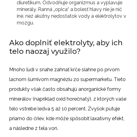
diuretikum. Odvodňuje organizmus a vyplavuje
minerály. Ranná „opica“ a bolesť hlavy nie je nič
iné, než akútny nedostatok vody a elektrolytov v
mozgu.
Ako doplniť elektrolyty, aby ich
telo naozaj využilo?
Mnoho ľudí v snahe zahnať kŕče siahne po prvom
lacnom šumivom magnéziu zo supermarketu. Tieto
produkty však často obsahujú anorganické formy
minerálov (napríklad oxid horečnatý), z ktorých vaše
telo vstrebe ledva 5 až 10 percent. Zvyšok putuje
priamo do čriev, kde môže spôsobiť laxatívny efekt,
a následne z tela von.