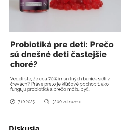
Probiotiká pre deti: Prečo
sú dnešné deti častejšie
choré?
Vedeli ste, že cca 70% imunitných buniek sídli v
črevách? Práve preto je kľúčové pochopiť, ako
fungujú probiotiká a prečo môžu byť...
7.10.2025
3260 zobrazení
Diskusia