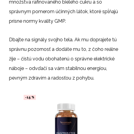
množstva rafinovaného bieleho cukru a so
správnym pomerom účinných látok, ktoré spĺňajú
prísne normy kvality GMP.
Dbajte na signály svojho tela. Ak mu doprajete tú
správnu pozornosť a dodáte mu to, z čoho reálne
žije – čistú vodu obohatenú o správne elektrické
náboje – odvďačí sa vám stabilnou energiou,
pevným zdravím a radosťou z pohybu.
-15 %