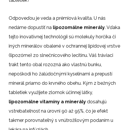
tabletiek?
Odpoveďou je veda a prémiová kvalita. U nás
nedáme dopustiť na
lipozomálne minerály
. Vďaka
tejto inovatívnej technológii sú molekuly horčíka či
iných minerálov obalené v ochrannej lipidovej vrstve
(lipozóme) zo slnečnicového lecitínu. Váš tráviaci
trakt tento obal rozozná ako vlastnú bunku,
nepoškodí ho žalúdočnými kyselinami a prepustí
minerál priamo do krvného obehu. Kým z bežných
tabletiek využijete zlomok účinnej látky,
lipozomálne vitamíny a minerály
dosahujú
vstrebateľnosť na úrovni 90 až 95%, čo je efekt
takmer porovnateľný s vnútrožilovým podaním u
lekára na infúziách.