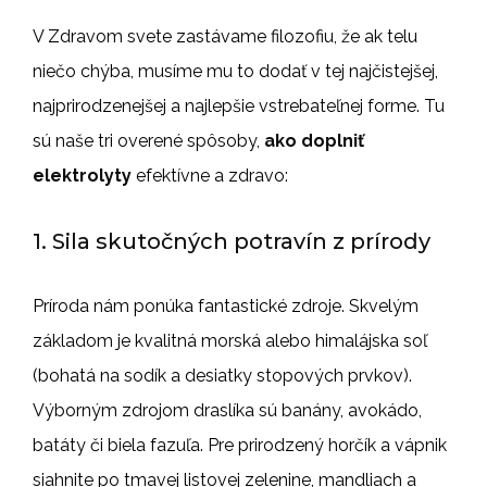
V Zdravom svete zastávame filozofiu, že ak telu
niečo chýba, musíme mu to dodať v tej najčistejšej,
najprirodzenejšej a najlepšie vstrebateľnej forme. Tu
sú naše tri overené spôsoby,
ako doplniť
elektrolyty
efektívne a zdravo:
1. Sila skutočných potravín z prírody
Príroda nám ponúka fantastické zdroje. Skvelým
základom je kvalitná morská alebo himalájska soľ
(bohatá na sodík a desiatky stopových prvkov).
Výborným zdrojom draslíka sú banány, avokádo,
batáty či biela fazuľa. Pre prirodzený horčík a vápnik
siahnite po tmavej listovej zelenine, mandliach a