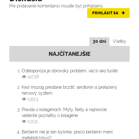
Pre pridávanie komentárov musíte byť prihlásený.
PRIHLÁSIŤ SA
30 dní
Všetky
NAJČÍTANEJŠIE
Osteoporóza je obrovský problém, väčší ako tušíte.
14738
Keď mozog prestane brzdiť: serotonín a preťažený
nervový systém
13513
Pravda o kolagénoch: Mýty, fakty a najnovšie
vedecké poznatky o kolagéne
13131
Berberín nie je len bylinka: prečo berberín mení
metabolizmus?