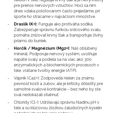
pre prenos nervových vzruchov. Hoci sa ním
dnes vďaka polotovarom často prejedáme, pri
športe ho strácame v najväčšom množstve.
Draslík (K+):
Funguje ako protiváha sodíka.
Zabezpečuje správnu funkciu srdcového svalu,
pomáha znižovať krvný tlak a transportuje živiny
priamo do buniek.
Horčík / Magnézium (Mg2+):
Náš obľúbený
minerál. Podporuje nervový systém, uvoľňuje
napäté svaly a podieľa sa na viac ako 300
enzymatických a biochemických procesoch v
tele, vrátane tvorby energie (ATP).
Vápnik (Ca2+): Zodpovedá nielen za známu
pevnosť kostí a zubov, ale je kriticky dôležitý pre
samotné svalové kontrakcie – bez neho by ste
sval nedokázali stiahnuť.
Chloridy (Cl-): Udržiavajú správnu hladinu pH v
tele a sú kľúčovou zložkou žalúdočných kyselín