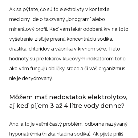
Ak sa pýtate, čo sú to elektrolyty v kontexte
medicíny, ide o takzvaný „ionogram" alebo
minerálový profil. Keď vám lekár odoberá krv na toto
vyšetrenie, zisťuje presnú koncentráciu sodíka,
draslíka, chloridov a vápnika v krvnom sére. Tieto
hodnoty sú pre lekárov kľúčovým indikátorom toho,
ako vám fungujú obličky, srdce a či váš organizmus
nie je dehydrovaný.
Môžem mať nedostatok elektrolytov,
aj keď pijem 3 až 4 litre vody denne?
Áno, a to je veľmi častý problém, odborne nazývaný
hyponatrémia (nízka hladina sodíka). Ak pijete príliš