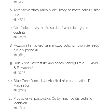
5471
Antarktické zlato: krillový olej, ktorý sa môže pokaziť skôr,
než...
4594
Čo sú elektrolyty, na čo sú dobré a ako ich rýchlo
doplniť?
4070
Mozgová hmla, keď vám mozog potichu hovorí, že niečo
nie je v poriadku
3813
Blue Zone Podcast #2 Ako obnoviť energiu tela - F. Ayisi
& P. Machnič
3235
Blue Zone Podcast #1 Ako žiť dlhšie a zdravšie s P.
Machničom
3003
Probiotiká vs. postbiotiká: Čo by mali rodičia vedieť o
„dobrých...
2624