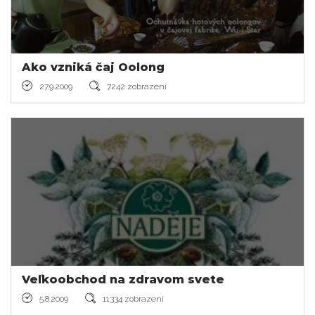
Ako vzniká čaj Oolong
27.9.2009
7242 zobrazení
Veľkoobchod na zdravom svete
5.8.2009
11334 zobrazení