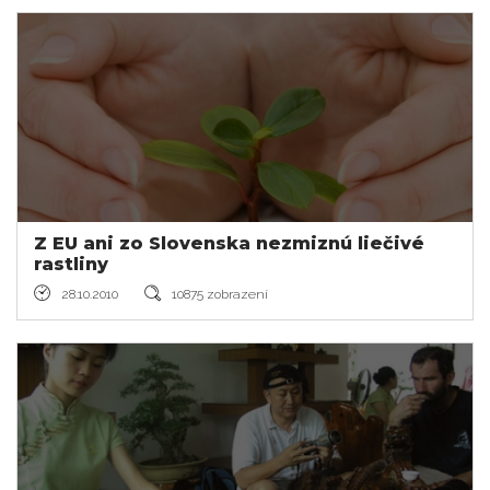
Z EU ani zo Slovenska nezmiznú liečivé
rastliny
28.10.2010
10875 zobrazení