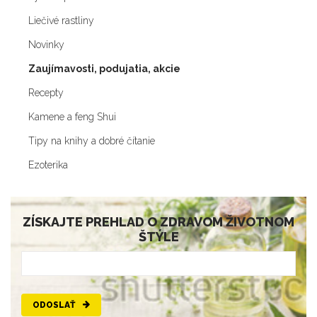
Liečivé rastliny
Novinky
Zaujímavosti, podujatia, akcie
Recepty
Kamene a feng Shui
Tipy na knihy a dobré čítanie
Ezoterika
ZÍSKAJTE PREHLAD O ZDRAVOM ŽIVOTNOM
ŠTÝLE
ODOSLAŤ