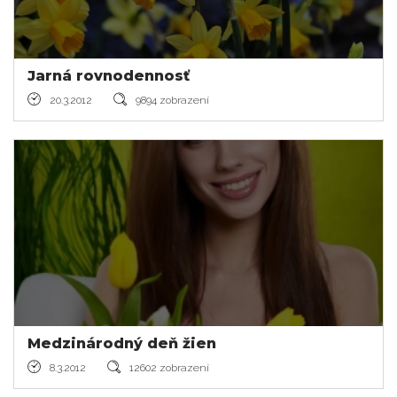
Jarná rovnodennosť
20.3.2012
9894 zobrazení
Medzinárodný deň žien
8.3.2012
12602 zobrazení