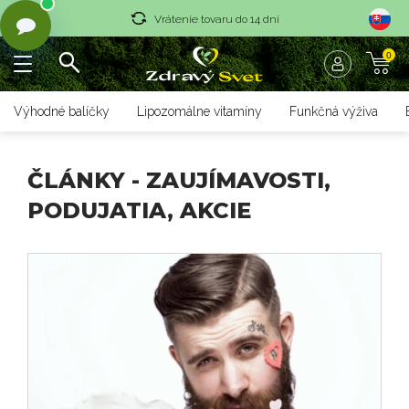
Vrátenie tovaru do 14 dní
0
Rýchle dodanie <36 hod
Doprava nad 70 € zadarmo
Výhodné balíčky
Lipozomálne vitamíny
Funkčná výživa
Vrátenie tovaru do 14 dní
Rýchle dodanie <36 hod
ČLÁNKY - ZAUJÍMAVOSTI,
PODUJATIA, AKCIE