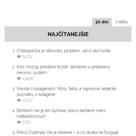
30 dní
Všetky
NAJČÍTANEJŠIE
Osteoporóza je obrovský problém, väčší ako tušíte.
14721
Keď mozog prestane brzdiť: serotonín a preťažený
nervový systém
13496
Pravda o kolagénoch: Mýty, fakty a najnovšie vedecké
poznatky o kolagéne
13117
Berberín nie je len bylinka: prečo berberín mení
metabolizmus?
5797
Prečo Ozempic nie je riešenie – a čo skutočne funguje