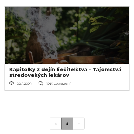
Kapitolky z dejín liečiteľstva - Tajomstvá
stredovekých lekárov
22.3.2009
9019 zobrazení
«
1
»