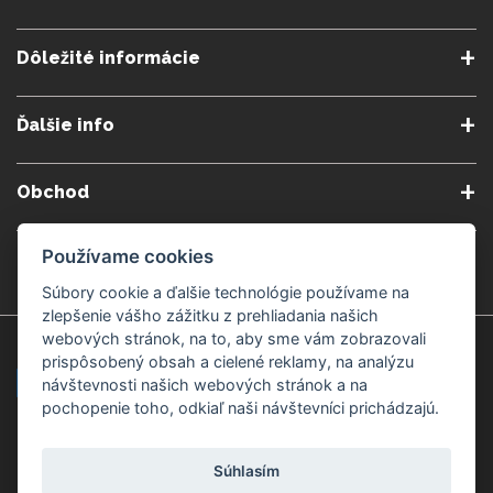
Dôležité informácie
O nás
Obchodné podmienky
Ďalšie info
Reklamačné podmienky
Podmienky predplatného
Poradne
Semináre a kurzy
Ochrana osobných údajov
Kontakt
Obchod
Blog
Alergény
Cookies nastavenia
Doprava a platba
Poštovné do zahraničia
Gemmoterapia
Používame cookies
Kamenné predajne
Nakupuj bezpečne
Veľkoobchod
Súbory cookie a ďalšie technológie používame na
Považská Bystrica v Kauflande
Považská Bystrica Mpark
zlepšenie vášho zážitku z prehliadania našich
webových stránok, na to, aby sme vám zobrazovali
Záruka kvality
Žilina
Čadca
prispôsobený obsah a cielené reklamy, na analýzu
návštevnosti našich webových stránok a na
pochopenie toho, odkiaľ naši návštevníci prichádzajú.
Platobné metódy
Súhlasím