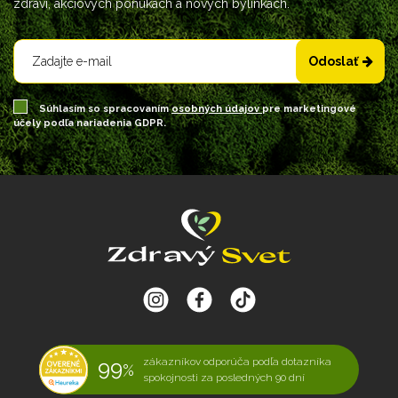
zdraví, akciových ponukách a nových bylinkách.
Odoslať
Súhlasím so spracovaním
osobných údajov
pre marketingové
účely podľa nariadenia GDPR.
99
zákazníkov odporúča podľa dotazníka
%
spokojnosti za posledných 90 dní