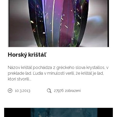
Horský krištáľ
Názov krištáľ pochádza z gréckeho slova krystallos, v
preklade ľad. Ľudia v minulosti verili, že krištáľ je ľad,
ktorí stvorili...
10.3.2013
27976 zobrazení