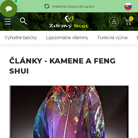
Vrátenie tovaru do 14 dní
0
Rýchle dodanie <36 hod
Doprava nad 70 € zadarmo
Výhodné balíčky
Lipozomálne vitamíny
Funkčná výživa
Vrátenie tovaru do 14 dní
Rýchle dodanie <36 hod
ČLÁNKY - KAMENE A FENG
SHUI