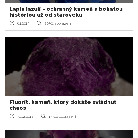
Lapis lazuli – ochranný kameň s bohatou
históriou už od staroveku
6.1.2013
20501 zobrazení
Fluorit, kameň, ktorý dokáže zvládnuť
chaos
30.12.2012
13342 zobrazení