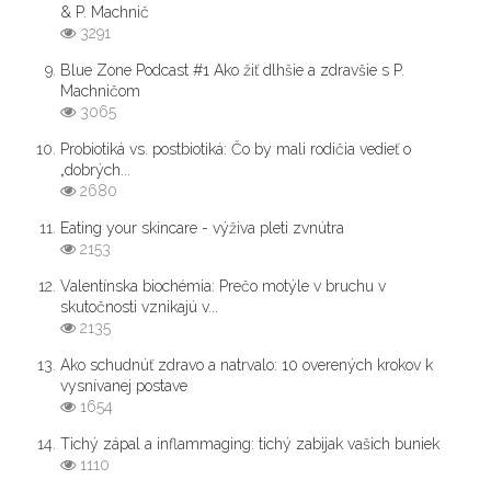
& P. Machnič
3291
Blue Zone Podcast #1 Ako žiť dlhšie a zdravšie s P.
Machničom
3065
Probiotiká vs. postbiotiká: Čo by mali rodičia vedieť o
„dobrých...
2680
Eating your skincare - výživa pleti zvnútra
2153
Valentínska biochémia: Prečo motýle v bruchu v
skutočnosti vznikajú v...
2135
Ako schudnúť zdravo a natrvalo: 10 overených krokov k
vysnívanej postave
1654
Tichý zápal a inflammaging: tichý zabijak vašich buniek
1110