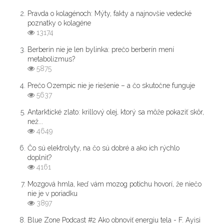
Pravda o kolagénoch: Mýty, fakty a najnovšie vedecké
poznatky o kolagéne
13174
Berberín nie je len bylinka: prečo berberín mení
metabolizmus?
5875
Prečo Ozempic nie je riešenie – a čo skutočne funguje
5637
Antarktické zlato: krillový olej, ktorý sa môže pokaziť skôr,
než...
4649
Čo sú elektrolyty, na čo sú dobré a ako ich rýchlo
doplniť?
4161
Mozgová hmla, keď vám mozog potichu hovorí, že niečo
nie je v poriadku
3897
Blue Zone Podcast #2 Ako obnoviť energiu tela - F. Ayisi