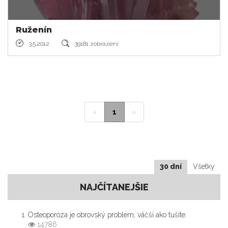
Ruženín
3.5.2012
39181 zobrazení
«
1
»
30 dní
Všetky
NAJČÍTANEJŠIE
Osteoporóza je obrovský problém, väčší ako tušíte.
14786